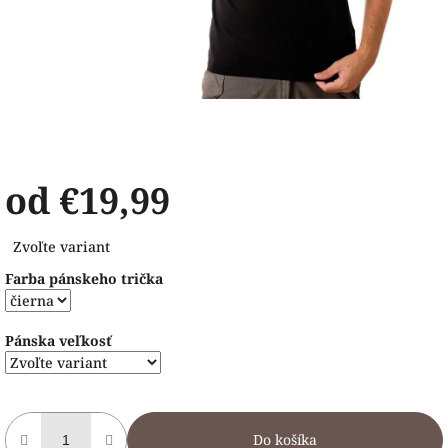
od
€19,99
Jednotková
Zvoľte variant
cena:
Farba pánskeho trička
Pánska veľkosť
Do košíka