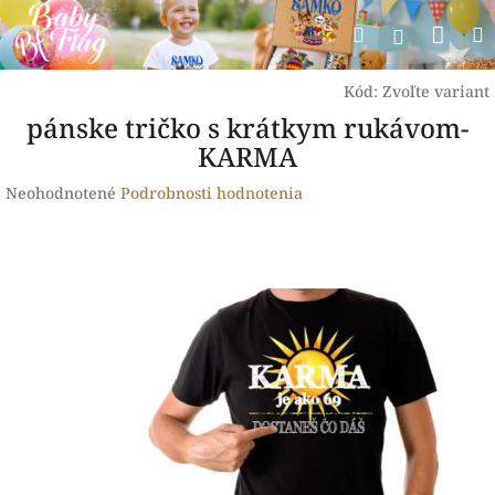
Prejsť
Nák
Hľadať
na
Prihlásen
obsah
koší
Kód:
Zvoľte variant
pánske tričko s krátkym rukávom-
KARMA
Priemerné
Neohodnotené
Podrobnosti hodnotenia
hodnotenie
produktu
je
0,0
z
5
hviezdičiek.