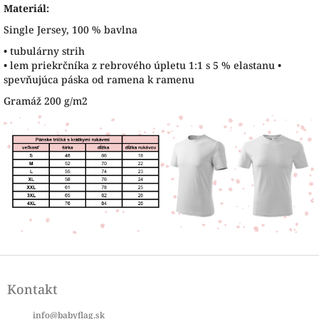
Materiál:
Single Jersey, 100 % bavlna
• tubulárny strih
• lem priekrčníka z rebrového úpletu 1:1 s 5 % elastanu •
spevňujúca páska od ramena k ramenu
Gramáž 200 g/m2
Z
á
Kontakt
p
ä
info
@
babyflag.sk