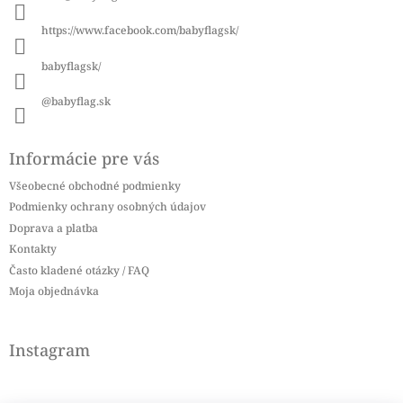
t
i
https://www.facebook.com/babyflagsk/
e
babyflagsk/
@babyflag.sk
Informácie pre vás
Všeobecné obchodné podmienky
Podmienky ochrany osobných údajov
Doprava a platba
Kontakty
Často kladené otázky / FAQ
Moja objednávka
Instagram