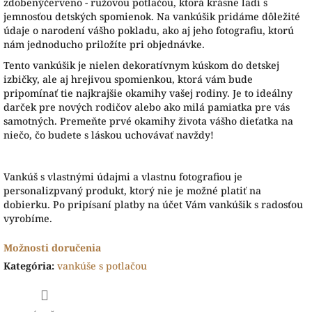
zdobenýčerveno - ružovou potlačou, ktorá krásne ladí s
jemnosťou detských spomienok. Na vankúšik pridáme dôležité
údaje o narodení vášho pokladu, ako aj jeho fotografiu, ktorú
nám jednoducho priložíte pri objednávke.
Tento vankúšik je nielen dekoratívnym kúskom do detskej
izbičky, ale aj hrejivou spomienkou, ktorá vám bude
pripomínať tie najkrajšie okamihy vašej rodiny. Je to ideálny
darček pre nových rodičov alebo ako milá pamiatka pre vás
samotných. Premeňte prvé okamihy života vášho dieťatka na
niečo, čo budete s láskou uchovávať navždy!
Vankúš s vlastnými údajmi a vlastnu fotografiou je
personalizpvaný produkt, ktorý nie je možné platiť na
dobierku. Po pripísaní platby na účet Vám vankúšik s radosťou
vyrobíme.
Možnosti doručenia
Kategória
:
vankúše s potlačou