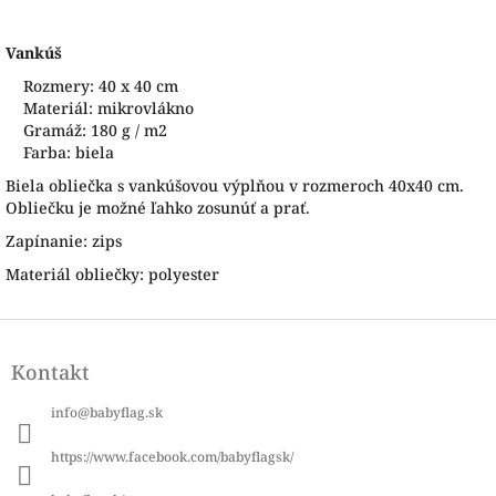
Vankúš
Rozmery: 40 x 40 cm
Materiál: mikrovlákno
Gramáž: 180 g / m2
Farba: biela
Biela obliečka s vankúšovou výplňou v rozmeroch 40x40 cm.
Obliečku je možné ľahko zosunúť a prať.
Zapínanie: zips
Materiál obliečky: polyester
Z
á
Kontakt
p
ä
info
@
babyflag.sk
t
i
https://www.facebook.com/babyflagsk/
e