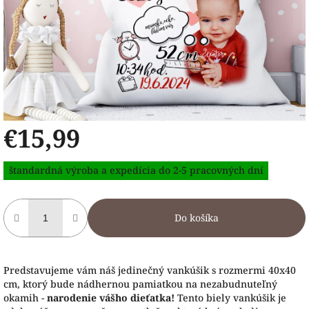
€15,99
Jednotková
štandardná výroba a expedícia do 2-5 pracovných dní
cena:
Do košíka
Predstavujeme vám náš jedinečný vankúšik s rozmermi 40x40
cm, ktorý bude nádhernou pamiatkou na nezabudnuteľný
okamih -
narodenie vášho dieťatka!
Tento biely vankúšik je