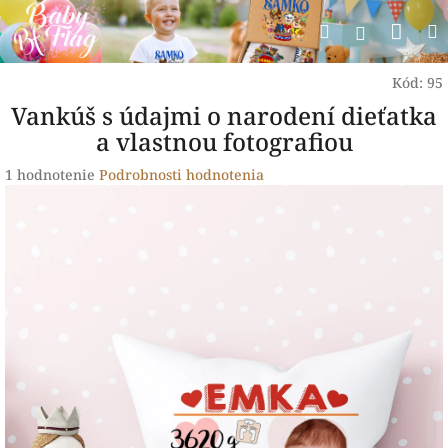
Prejsť
Nák
Hľadať
na
Prihlásen
obsah
koší
Kód:
95
Vankúš s údajmi o narodení dieťatka
a vlastnou fotografiou
Priemerné
1 hodnotenie
Podrobnosti hodnotenia
hodnotenie
produktu
je
1,0
z
5
hviezdičiek.