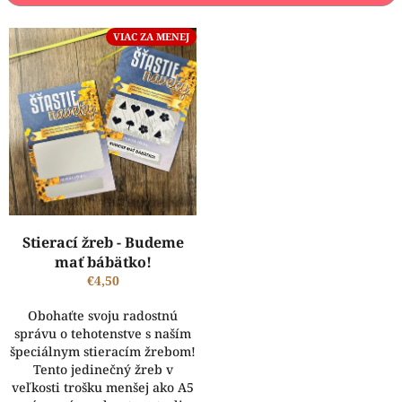
p
r
V
VIAC ZA MENEJ
o
ý
d
p
u
i
k
s
t
p
o
r
v
o
d
u
k
Stierací žreb - Budeme
t
mať bábätko!
o
€4,50
v
Obohaťte svoju radostnú
správu o tehotenstve s naším
špeciálnym stieracím žrebom!
Tento jedinečný žreb v
veľkosti trošku menšej ako A5