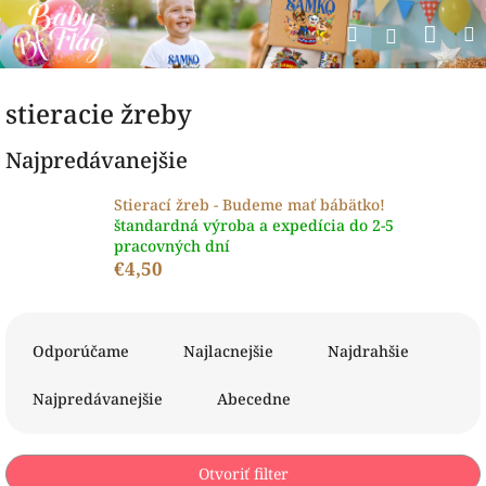
Prejsť
Nák
Hľadať
na
Prihlásen
obsah
koší
stieracie žreby
Najpredávanejšie
Stierací žreb - Budeme mať bábätko!
štandardná výroba a expedícia do 2-5
pracovných dní
€4,50
R
a
Odporúčame
Najlacnejšie
Najdrahšie
d
e
Najpredávanejšie
Abecedne
n
i
e
Otvoriť filter