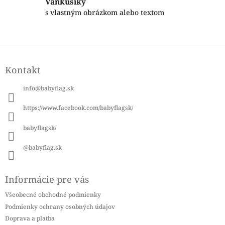
Vankúšiky
y
s vlastným obrázkom alebo textom
v
ý
p
i
Z
s
á
u
Kontakt
p
ä
info
@
babyflag.sk
t
i
https://www.facebook.com/babyflagsk/
e
babyflagsk/
@babyflag.sk
Informácie pre vás
Všeobecné obchodné podmienky
Podmienky ochrany osobných údajov
Doprava a platba