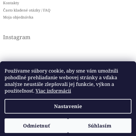
Kontakty
Často kladené otázky / FAQ
Moja objednávka
Instagram
Používame súbory cookie, aby sme vám umožnili
pohodlné prehliadanie webovej stránky a vďaka
Sledovať na Instagrame
analýze neustále zlepšovali jej funkcie, výkon a
použiteľnosť.
Viac informácií
Facebook
Nastavenie
Copyright 2026
Baby flag
. Všetky práva vyhradené.
Vytvoril Shoptet
Odmietnuť
Súhlasím
Upraviť nastavenie cookies