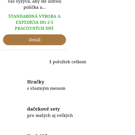
vás vyzýva, aby ste zotreli
políčka a...
ŠTANDARDNÁ VÝROBA A
EXPEDÍCIA DO 2-5
PRACOVNÝCH DNÍ
Detail
1
položiek celkom
O
v
l
á
Hračky
d
s vlastným menom
a
c
i
dačekové sety
e
p
pre malých aj veľkých
r
v
k