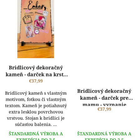
Bridlicový dekoračný
kameň - darček na krst -
údaje o narodení
€37,99
Bridlicový dekoračný
Bridlicový kameň s vlastným
kameň - darček pre
motívom, fotkou či vlastným
mamu - vyznanie
textom. Kameň je potiahnutý
€37,99
extra lesklou povrchovou
vrstvou. Stojan k bridlici je
súčasťou balenia. ...
ŠTANDARDNÁ VÝROBA A
ŠTANDARDNÁ VÝROBA A
EXPEDÍCIA DO 2-5
EXPEDÍCIA DO 2-5