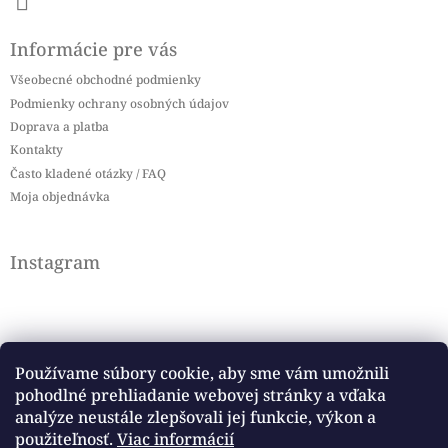
Informácie pre vás
Všeobecné obchodné podmienky
Podmienky ochrany osobných údajov
Doprava a platba
Kontakty
Často kladené otázky / FAQ
Moja objednávka
Instagram
Používame súbory cookie, aby sme vám umožnili
pohodlné prehliadanie webovej stránky a vďaka
Sledovať na Instagrame
analýze neustále zlepšovali jej funkcie, výkon a
použiteľnosť.
Viac informácií