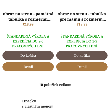
obraz na stenu - pamätná
obraz na stenu - tabuľka
tabuľka s rozmermi
pre mamu s rozmermi
21x30 cm
€18,99
21x30 cm
€18,99
ŠTANDARDNÁ VÝROBA A
ŠTANDARDNÁ VÝROBA A
EXPEDÍCIA DO 2-5
EXPEDÍCIA DO 2-5
PRACOVNÝCH DNÍ
PRACOVNÝCH DNÍ
Do košíka
Do košíka
Detail
Detail
10
položiek celkom
O
v
l
á
Hračky
d
s vlastným menom
a