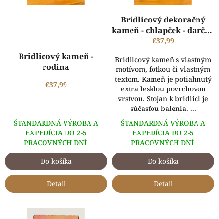
u
k
Bridlicový dekoračný
t
kameň - chlapček - darček
o
na krst
€37,99
v
Bridlicový kameň -
Bridlicový kameň s vlastným
rodina
motívom, fotkou či vlastným
textom. Kameň je potiahnutý
€37,99
extra lesklou povrchovou
vrstvou. Stojan k bridlici je
súčasťou balenia. ...
ŠTANDARDNÁ VÝROBA A
ŠTANDARDNÁ VÝROBA A
EXPEDÍCIA DO 2-5
EXPEDÍCIA DO 2-5
PRACOVNÝCH DNÍ
PRACOVNÝCH DNÍ
Do košíka
Do košíka
Detail
Detail