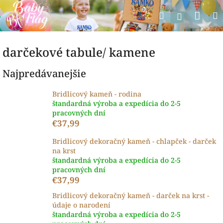
Prejsť
Nák
Hľadať
na
Prihlásen
obsah
koší
darčekové tabule/ kamene
Najpredávanejšie
Bridlicový kameň - rodina
štandardná výroba a expedícia do 2-5
pracovných dní
€37,99
Bridlicový dekoračný kameň - chlapček - darček
na krst
štandardná výroba a expedícia do 2-5
pracovných dní
€37,99
Bridlicový dekoračný kameň - darček na krst -
údaje o narodení
štandardná výroba a expedícia do 2-5