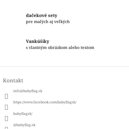
c
i
dačekové sety
e
p
pre malých aj veľkých
r
v
k
Vankúšiky
y
s vlastným obrázkom alebo textom
v
ý
p
i
Z
s
á
u
Kontakt
p
ä
info
@
babyflag.sk
t
i
https://www.facebook.com/babyflagsk/
e
babyflagsk/
@babyflag.sk