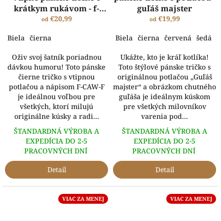
krátkym rukávom - f-
guľáš majster
caw-f
€20,99
€19,99
od
od
Biela
čierna
Biela
čierna
červená
šedá
k
Oživ svoj šatník poriadnou
Ukážte, kto je kráľ kotlíka!
dávkou humoru! Toto pánske
Toto štýlové pánske tričko s
čierne tričko s vtipnou
originálnou potlačou „Guľáš
potlačou a nápisom F-CAW-F
majster“ a obrázkom chutného
je ideálnou voľbou pre
guľáša je ideálnym kúskom
všetkých, ktorí milujú
pre všetkých milovníkov
originálne kúsky a radi...
varenia pod...
ŠTANDARDNÁ VÝROBA A
ŠTANDARDNÁ VÝROBA A
EXPEDÍCIA DO 2-5
EXPEDÍCIA DO 2-5
PRACOVNÝCH DNÍ
PRACOVNÝCH DNÍ
Detail
Detail
VIAC ZA MENEJ
VIAC ZA MENEJ