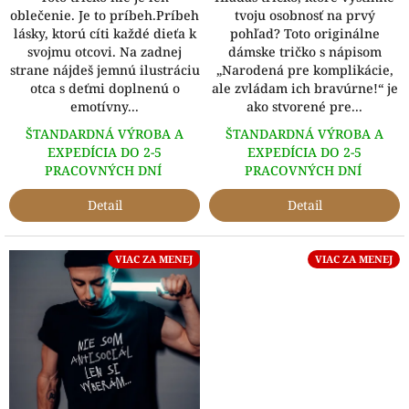
oblečenie. Je to príbeh.Príbeh
tvoju osobnosť na prvý
lásky, ktorú cíti každé dieťa k
pohľad? Toto originálne
svojmu otcovi. Na zadnej
dámske tričko s nápisom
strane nájdeš jemnú ilustráciu
„Narodená pre komplikácie,
otca s deťmi doplnenú o
ale zvládam ich bravúrne!“ je
emotívny...
ako stvorené pre...
ŠTANDARDNÁ VÝROBA A
ŠTANDARDNÁ VÝROBA A
EXPEDÍCIA DO 2-5
EXPEDÍCIA DO 2-5
PRACOVNÝCH DNÍ
PRACOVNÝCH DNÍ
Detail
Detail
VIAC ZA MENEJ
VIAC ZA MENEJ