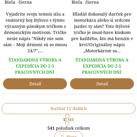
Biela
čierna
Biela
čierna
Vyjadrite svoju temnú silu a
Hľadáš dokonalý darček pre
vnútorný boj štýlovo s týmto
motorkára alebo si srdcom
výrazným pánskym tričkom s
jazdec ty sám? Toto štýlové
démonickým motívom. Tričko
tričko je must-have kúskom
nesie nápis "Nikdy nie som
pre každého, kto má benzín v
sám – Moji démoni sú so mnou
krvi!Originálny nápis
24/7",...
„Motorkárom sa...
ŠTANDARDNÁ VÝROBA A
ŠTANDARDNÁ VÝROBA A
EXPEDÍCIA DO 2-5
EXPEDÍCIA DO 2-5
PRACOVNÝCH DNÍ
PRACOVNÝCH DNÍ
Detail
Detail
Načítať 12 ďalších
S
1
46
t
O
r
541
položiek celkom
v
á
l
Hore