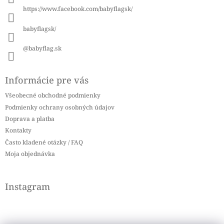
i
https://www.facebook.com/babyflagsk/
e
babyflagsk/
@babyflag.sk
Informácie pre vás
Všeobecné obchodné podmienky
Podmienky ochrany osobných údajov
Doprava a platba
Kontakty
Často kladené otázky / FAQ
Moja objednávka
Instagram