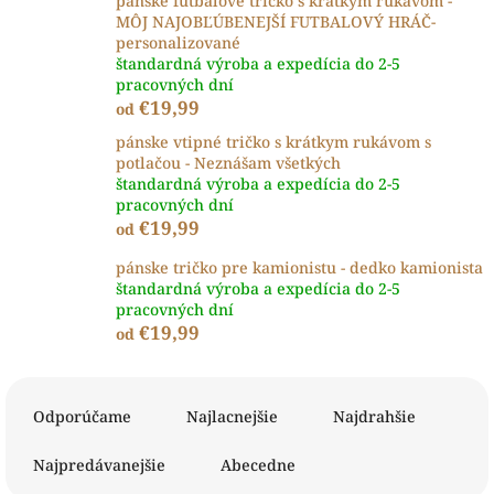
pánske futbalove tričko s krátkym rukávom -
MÔJ NAJOBĽÚBENEJŠÍ FUTBALOVÝ HRÁČ-
personalizované
štandardná výroba a expedícia do 2-5
pracovných dní
€19,99
od
pánske vtipné tričko s krátkym rukávom s
potlačou - Neznášam všetkých
štandardná výroba a expedícia do 2-5
pracovných dní
€19,99
od
pánske tričko pre kamionistu - dedko kamionista
štandardná výroba a expedícia do 2-5
pracovných dní
€19,99
od
R
a
Odporúčame
Najlacnejšie
Najdrahšie
d
e
Najpredávanejšie
Abecedne
n