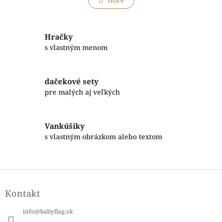
n
á
k
o
d
v
a
a
c
Hračky
n
i
s vlastným menom
i
e
e
p
r
dačekové sety
v
pre malých aj veľkých
k
y
v
ý
Vankúšiky
p
s vlastným obrázkom alebo textom
i
s
u
Z
á
Kontakt
p
ä
info
@
babyflag.sk
t