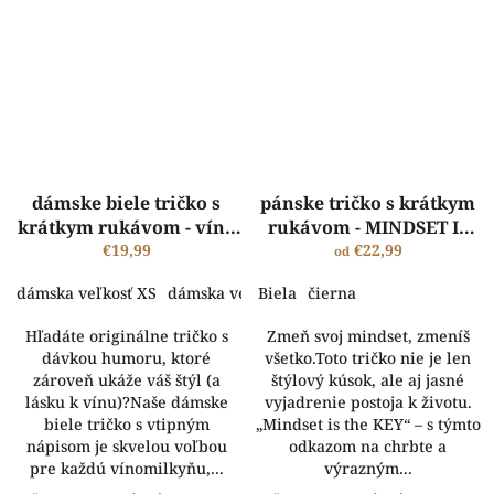
dámske biele tričko s
pánske tričko s krátkym
krátkym rukávom - víno
rukávom - MINDSET IS
je nápoj Bohov a ja som
€19,99
THE KEY
€22,99
od
Bohyňa
dámska veľkosť XS
dámska veľkosť S
Biela
dámska veľkosť M
čierna
dámsk
Hľadáte originálne tričko s
Zmeň svoj mindset, zmeníš
dávkou humoru, ktoré
všetko.Toto tričko nie je len
zároveň ukáže váš štýl (a
štýlový kúsok, ale aj jasné
lásku k vínu)?Naše dámske
vyjadrenie postoja k životu.
biele tričko s vtipným
„Mindset is the KEY“ – s týmto
nápisom je skvelou voľbou
odkazom na chrbte a
pre každú vínomilkyňu,...
výrazným...