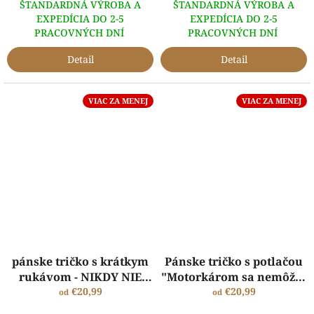
ŠTANDARDNÁ VÝROBA A
ŠTANDARDNÁ VÝROBA A
EXPEDÍCIA DO 2-5
EXPEDÍCIA DO 2-5
PRACOVNÝCH DNÍ
PRACOVNÝCH DNÍ
Detail
Detail
VIAC ZA MENEJ
VIAC ZA MENEJ
pánske tričko s krátkym
Pánske tričko s potlačou
rukávom - NIKDY NIE
"Motorkárom sa nemôžeš
SOM SÁM...
€20,99
stať" | Darček pre
€20,99
od
od
motorkára