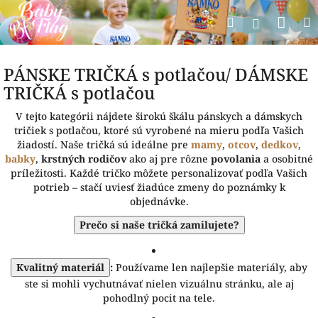
Prejsť
Nák
Hľadať
na
Prihlásen
obsah
koší
PÁNSKE TRIČKÁ s potlačou/ DÁMSKE
TRIČKÁ s potlačou
V tejto kategórii nájdete širokú škálu pánskych a dámskych
tričiek s potlačou, ktoré sú vyrobené na mieru podľa Vašich
žiadostí. Naše tričká sú ideálne pre
mamy
,
otcov
,
dedkov
,
babky
,
krstných rodičov
ako aj pre rôzne
povolania
a osobitné
príležitosti. Každé tričko môžete personalizovať podľa Vašich
potrieb – stačí uviesť žiadúce zmeny do poznámky k
objednávke.
Prečo si naše tričká zamilujete?
Kvalitný materiál
:
Používame len najlepšie materiály, aby
ste si mohli vychutnávať nielen vizuálnu stránku, ale aj
pohodlný pocit na tele.