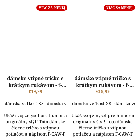
VIAC ZA MENEJ
VIAC ZA MENEJ
dámske vtipné tričko s
dámske vtipné tričko s
krátkym rukávom - f-
krátkym rukávom - f-
caw-f
€19,99
caw-f
€19,99
dámska veľkosť XS
dámska veľkosť S
dámska veľkosť XS
dámska veľkosť M
dámska veľ
dámsk
Ukáž svoj zmysel pre humor a
Ukáž svoj zmysel pre humor a
originálny štýl! Toto dámske
originálny štýl! Toto dámske
čierne tričko s vtipnou
čierne tričko s vtipnou
potlačou a nápisom F-CAW-F
potlačou a nápisom F-CAW-F