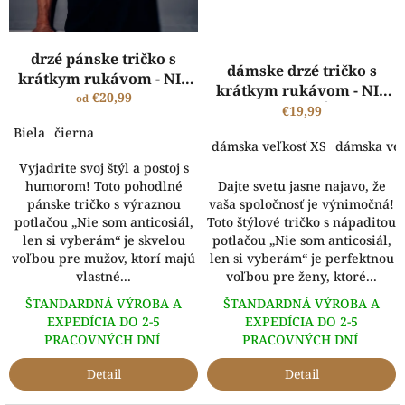
drzé pánske tričko s
dámske drzé tričko s
krátkym rukávom - NIE
krátkym rukávom - NIE
SOM ANTISOCIÁL, LEN SI
€20,99
od
SOM ANTISOCIÁL, LEN SI
€19,99
VYBERÁM
VYBERÁM
Biela
čierna
dámska veľkosť XS
dámska veľ
Vyjadrite svoj štýl a postoj s
humorom! Toto pohodlné
Dajte svetu jasne najavo, že
pánske tričko s výraznou
vaša spoločnosť je výnimočná!
potlačou „Nie som anticosiál,
Toto štýlové tričko s nápaditou
len si vyberám“ je skvelou
potlačou „Nie som anticosiál,
voľbou pre mužov, ktorí majú
len si vyberám“ je perfektnou
vlastné...
voľbou pre ženy, ktoré...
ŠTANDARDNÁ VÝROBA A
ŠTANDARDNÁ VÝROBA A
EXPEDÍCIA DO 2-5
EXPEDÍCIA DO 2-5
PRACOVNÝCH DNÍ
PRACOVNÝCH DNÍ
Detail
Detail