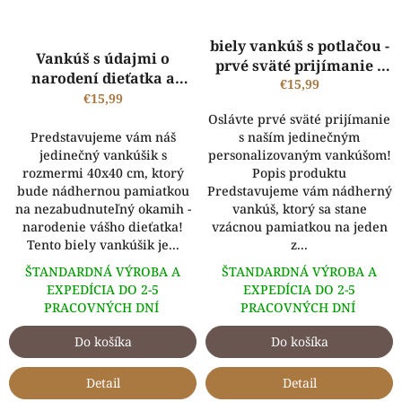
Priemerné
biely vankúš s potlačou -
hodnotenie
Vankúš s údajmi o
prvé sväté prijímanie s
produktu
narodení dieťatka a
vlastným menom pre
€15,99
je
vlastnou fotografiou
€15,99
chlapčeka
1,0
Oslávte prvé sväté prijímanie
z
Predstavujeme vám náš
s naším jedinečným
5
jedinečný vankúšik s
personalizovaným vankúšom!
hviezdičiek.
rozmermi 40x40 cm, ktorý
Popis produktu
bude nádhernou pamiatkou
Predstavujeme vám nádherný
na nezabudnuteľný okamih -
vankúš, ktorý sa stane
narodenie vášho dieťatka!
vzácnou pamiatkou na jeden
Tento biely vankúšik je...
z...
ŠTANDARDNÁ VÝROBA A
ŠTANDARDNÁ VÝROBA A
EXPEDÍCIA DO 2-5
EXPEDÍCIA DO 2-5
PRACOVNÝCH DNÍ
PRACOVNÝCH DNÍ
Do košíka
Do košíka
Detail
Detail