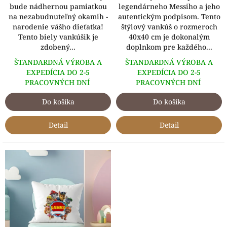
bude nádhernou pamiatkou
legendárneho Messiho a jeho
na nezabudnuteľný okamih -
autentickým podpisom. Tento
narodenie vášho dieťatka!
štýlový vankúš o rozmeroch
Tento biely vankúšik je
40x40 cm je dokonalým
zdobený...
doplnkom pre každého...
ŠTANDARDNÁ VÝROBA A
ŠTANDARDNÁ VÝROBA A
EXPEDÍCIA DO 2-5
EXPEDÍCIA DO 2-5
PRACOVNÝCH DNÍ
PRACOVNÝCH DNÍ
Do košíka
Do košíka
Detail
Detail