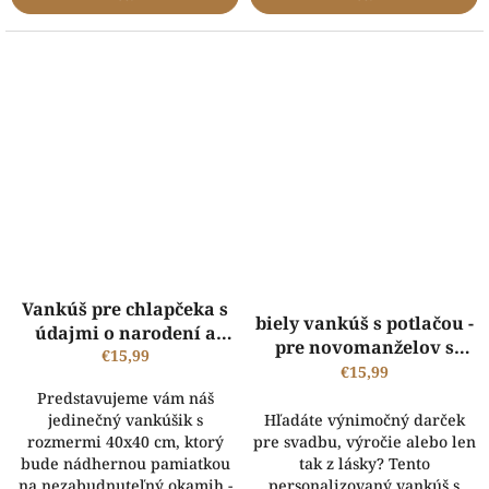
Vankúš pre chlapčeka s
biely vankúš s potlačou -
údajmi o narodení a
pre novomanželov s
vlastnou fotografiou
€15,99
vlastnou fotografiou
€15,99
Predstavujeme vám náš
jedinečný vankúšik s
Hľadáte výnimočný darček
rozmermi 40x40 cm, ktorý
pre svadbu, výročie alebo len
bude nádhernou pamiatkou
tak z lásky? Tento
na nezabudnuteľný okamih -
personalizovaný vankúš s