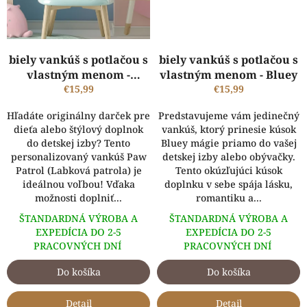
biely vankúš s potlačou s
biely vankúš s potlačou s
vlastným menom -
vlastným menom - Bluey
LABKOVÁ PATROLA (PAW
€15,99
€15,99
PATROL)
Hľadáte originálny darček pre
Predstavujeme vám jedinečný
dieťa alebo štýlový doplnok
vankúš, ktorý prinesie kúsok
do detskej izby? Tento
Bluey mágie priamo do vašej
personalizovaný vankúš Paw
detskej izby alebo obývačky.
Patrol (Labková patrola) je
Tento okúzľujúci kúsok
ideálnou voľbou! Vďaka
doplnku v sebe spája lásku,
možnosti doplniť...
romantiku a...
ŠTANDARDNÁ VÝROBA A
ŠTANDARDNÁ VÝROBA A
EXPEDÍCIA DO 2-5
EXPEDÍCIA DO 2-5
PRACOVNÝCH DNÍ
PRACOVNÝCH DNÍ
Do košíka
Do košíka
Detail
Detail