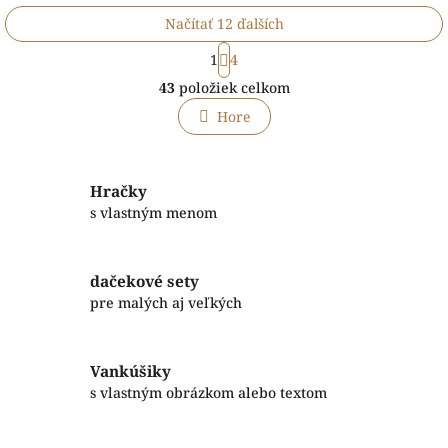
Načítať 12 ďalších
S
1
4
t
O
r
43
položiek celkom
v
á
l
n
Hore
á
k
o
d
v
a
a
c
Hračky
n
i
s vlastným menom
i
e
e
p
r
dačekové sety
v
pre malých aj veľkých
k
y
v
ý
Vankúšiky
p
s vlastným obrázkom alebo textom
i
s
u