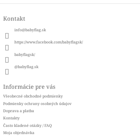
Z
á
Kontakt
p
ä
info
@
babyflag.sk
t
i
https://www.facebook.com/babyflagsk/
e
babyflagsk/
@babyflag.sk
Informácie pre vás
Všeobecné obchodné podmienky
Podmienky ochrany osobných údajov
Doprava a platba
Kontakty
Často kladené otázky / FAQ
Moja objednávka