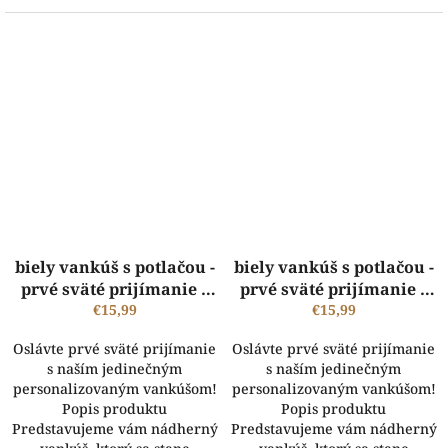
biely vankúš s potlačou -
biely vankúš s potlačou -
prvé sväté prijímanie s
prvé sväté prijímanie s
vlastným menom pre
€15,99
vlastným menom
€15,99
chlapčeka
Oslávte prvé sväté prijímanie
Oslávte prvé sväté prijímanie
s naším jedinečným
s naším jedinečným
personalizovaným vankúšom!
personalizovaným vankúšom!
Popis produktu
Popis produktu
Predstavujeme vám nádherný
Predstavujeme vám nádherný