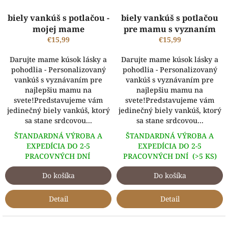
biely vankúš s potlačou -
biely vankúš s potlačou
mojej mame
pre mamu s vyznaním
€15,99
€15,99
Darujte mame kúsok lásky a
Darujte mame kúsok lásky a
pohodlia - Personalizovaný
pohodlia - Personalizovaný
vankúš s vyznávaním pre
vankúš s vyznávaním pre
najlepšiu mamu na
najlepšiu mamu na
svete!Predstavujeme vám
svete!Predstavujeme vám
jedinečný biely vankúš, ktorý
jedinečný biely vankúš, ktorý
sa stane srdcovou...
sa stane srdcovou...
ŠTANDARDNÁ VÝROBA A
ŠTANDARDNÁ VÝROBA A
EXPEDÍCIA DO 2-5
EXPEDÍCIA DO 2-5
PRACOVNÝCH DNÍ
PRACOVNÝCH DNÍ
(>5 KS)
Do košíka
Do košíka
Detail
Detail