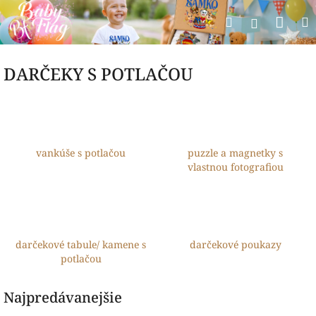
Prejsť
Nák
Hľadať
na
Prihlásen
obsah
koší
DARČEKY S POTLAČOU
vankúše s potlačou
puzzle a magnetky s
vlastnou fotografiou
darčekové tabule/ kamene s
darčekové poukazy
potlačou
Najpredávanejšie