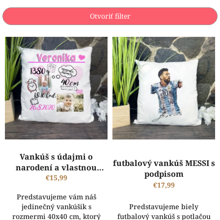
i
e
Otvoriť filter
p
r
V
o
ý
d
p
u
i
k
s
t
p
o
r
v
o
d
u
k
Priemerné
Priemerné
t
hodnotenie
Vankúš s údajmi o
hodnotenie
futbalový vankúš MESSI s
produktu
o
narodení a vlastnou
produktu
podpisom
je
v
fotografiou
€15,99
je
€17,99
5,0
5,0
z
Predstavujeme vám náš
z
5
jedinečný vankúšik s
Predstavujeme biely
5
hviezdičiek.
rozmermi 40x40 cm, ktorý
futbalový vankúš s potlačou
hviezdičiek.