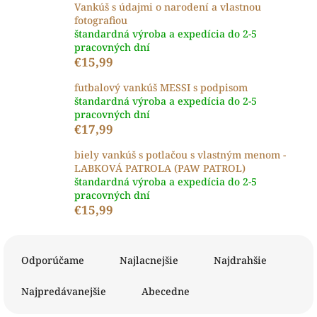
Vankúš s údajmi o narodení a vlastnou
fotografiou
štandardná výroba a expedícia do 2-5
pracovných dní
€15,99
futbalový vankúš MESSI s podpisom
štandardná výroba a expedícia do 2-5
pracovných dní
€17,99
biely vankúš s potlačou s vlastným menom -
LABKOVÁ PATROLA (PAW PATROL)
štandardná výroba a expedícia do 2-5
pracovných dní
€15,99
R
a
Odporúčame
Najlacnejšie
Najdrahšie
d
e
Najpredávanejšie
Abecedne
n