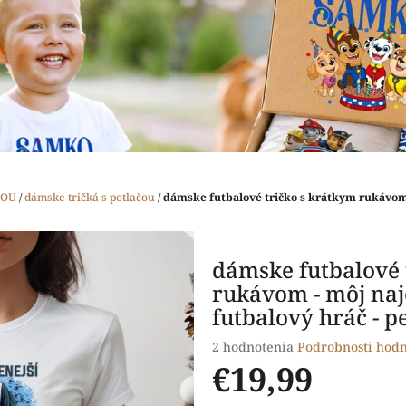
ČOU
/
dámske tričká s potlačou
/
dámske futbalové tričko s krátkym rukávom 
dámske futbalové 
rukávom - môj naj
futbalový hráč - 
Priemerné
2 hodnotenia
Podrobnosti hodn
hodnotenie
€19,99
produktu
je