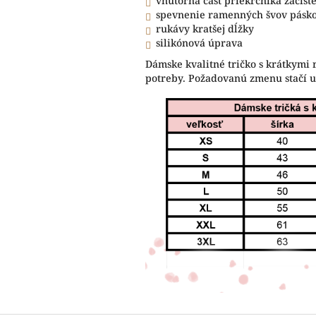
vnútorná časť priekrčníka začis
spevnenie ramenných švov pásk
rukávy kratšej dĺžky
silikónová úprava
Dámske kvalitné tričko s krátkymi 
potreby. Požadovanú zmenu stačí 