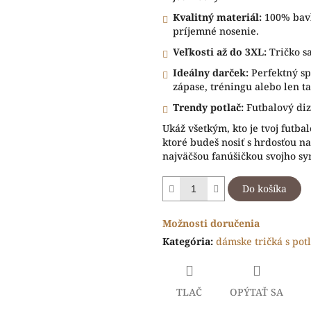
Kvalitný materiál:
100% bavl
príjemné nosenie.
Veľkosti až do 3XL:
Tričko s
Ideálny darček:
Perfektný sp
zápase, tréningu alebo len t
Trendy potlač:
Futbalový diz
Ukáž všetkým, kto je tvoj futbal
ktoré budeš nosiť s hrdosťou na
najväčšou fanúšičkou svojho syn
Do košíka
Možnosti doručenia
Kategória
:
dámske tričká s pot
TLAČ
OPÝTAŤ SA