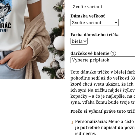
Jednotková
5,0
Zvoľte variant
cena:
z
Dámska veľkosť
5
hviezdičiek.
Farba dámskeho trička
darčekové balenie
?
Toto dámske tričko v bielej fa
pohodlne sedí až do veľkosti 
ktoré chcú svetu ukázať, že ich
ich syn! Na tričku nájdeš štýlov
kopačky – a čo je najlepšie, na
syna, vďaka čomu bude tvoje tr
Prečo si vybrať práve toto tri
Personalizácia:
Meno a číslo 
je potrebné napísať do poz
jedinečný.