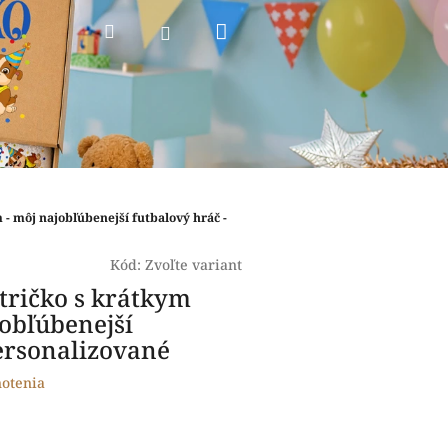
Nákupný
Hľadať
Prihlásenie
košík
- môj najobľúbenejší futbalový hráč -
Kód:
Zvoľte variant
tričko s krátkym
obľúbenejší
personalizované
otenia