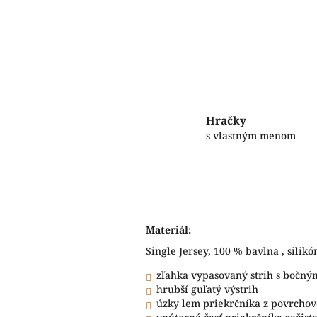
Hračky
s vlastným menom
Materiál:
Single Jersey, 100 % bavlna , silik
zľahka vypasovaný strih s bočný
hrubší guľatý výstrih
úzky lem priekrčníka z povrchov