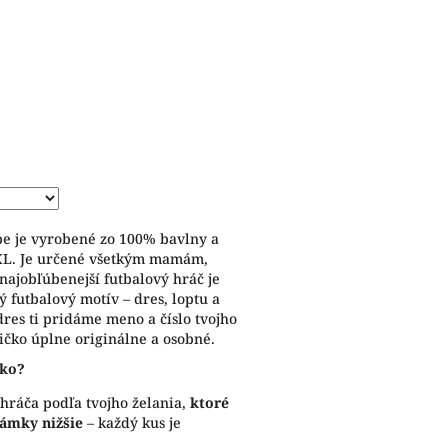
rbe je vyrobené zo 100% bavlny a
3XL. Je určené všetkým mamám,
 najobľúbenejší futbalový hráč je
ý futbalový motív – dres, loptu a
 dres ti pridáme meno a číslo tvojho
ičko úplne originálne a osobné.
čko?
hráča podľa tvojho želania,
ktoré
námky nižšie
– každý kus je