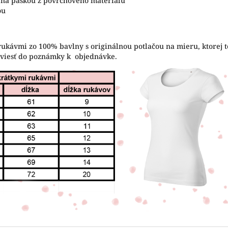
tená páskou z povrchového materiálu
ou
rukávmi zo 100% bavlny s originálnou potlačou na mieru, ktorej t
uviesť do poznámky k objednávke.