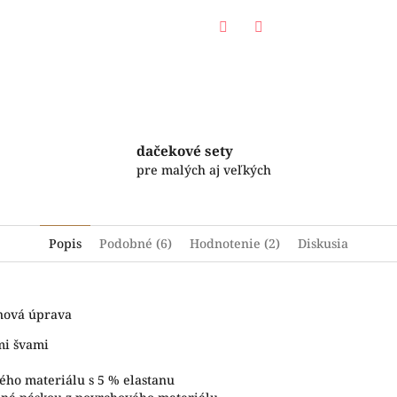
Facebook
Twitter
dačekové sety
pre malých aj veľkých
Popis
Podobné (6)
Hodnotenie (2)
Diskusia
ónová úprava
mi švami
ého materiálu s 5 % elastanu