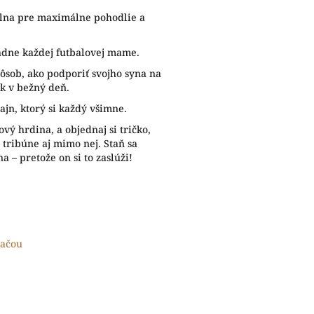
na pre maximálne pohodlie a
adne každej futbalovej mame.
ôsob, ako podporiť svojho syna na
ak v bežný deň.
ajn, ktorý si každý všimne.
ový hrdina, a objednaj si tričko,
 tribúne aj mimo nej. Staň sa
a – pretože on si to zaslúži!
lačou