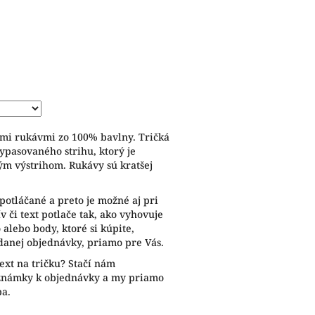
ymi rukávmi zo 100% bavlny. Tričká
ypasovaného strihu, ktorý je
ým výstrihom. Rukávy sú kratšej
potláčané a preto je možné aj pri
 či text potlače tak, ako vyhovuje
alebo body, ktoré si kúpite,
anej objednávky, priamo pre Vás.
ext na tričku? Stačí nám
oznámky k objednávky a my priamo
ba.