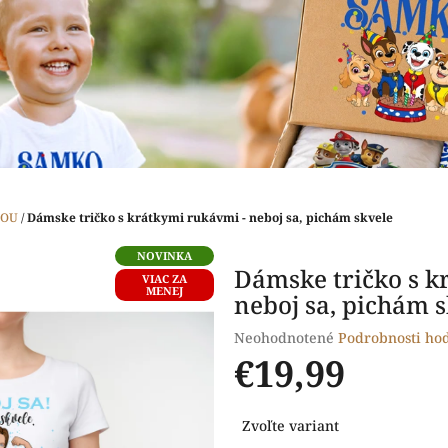
ČOU
/
Dámske tričko s krátkymi rukávmi - neboj sa, pichám skvele
NOVINKA
Dámske tričko s k
VIAC ZA
MENEJ
neboj sa, pichám 
Priemerné
Neohodnotené
Podrobnosti ho
hodnotenie
€19,99
produktu
je
Jednotková
0,0
Zvoľte variant
cena:
z