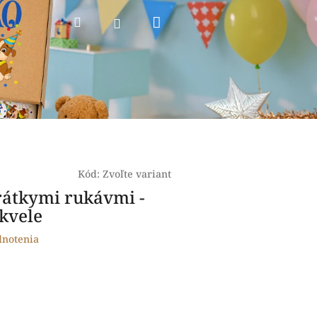
Nákupný
Hľadať
Prihlásenie
košík
Kód:
Zvoľte variant
rátkymi rukávmi -
skvele
dnotenia