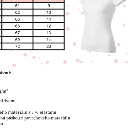
ávmi:
 g/m²
mi švami
ého materiálu s 5 % elastanu
tená páskou z povrchového materiálu
ou