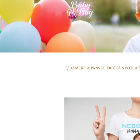
Prejsť
na
obsah
Domov
/
DÁMSKE A PÁNSKE TRIČKÁ S POTLA