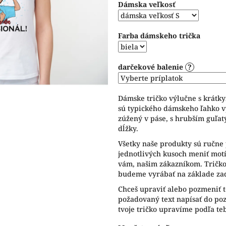
Dámska veľkosť
5
hviezdičiek.
Farba dámskeho trička
darčekové balenie
?
Dámske tričko výlučne s krátk
sú typického dámskeho ľahko v
zúžený v páse, s hrubším guľat
dĺžky.
Všetky naše produkty sú ručne 
jednotlivých kusoch meniť motív
vám, našim zákazníkom. Tričko 
budeme vyrábať na základe zad
Chceš upraviť alebo pozmeniť t
požadovaný text napísať do p
tvoje tričko upravíme podľa te