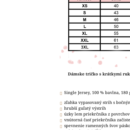
Dámske tričko s krátkymi ruk
Single Jersey, 100 % bavlna, 180
zľahka vypasovaný strih s bočný
hrubší guľatý výstrih
úzky lem priekrčníka z povrchov
vnútorná časť priekrčníka začis
spevnenie ramenných švov pásk