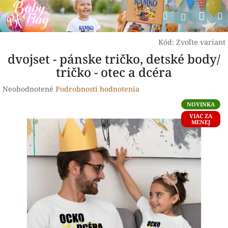
Prejsť
Nák
Hľadať
na
Prihlásen
obsah
koší
Kód:
Zvoľte variant
dvojset - pánske tričko, detské body/
tričko - otec a dcéra
Priemerné
Neohodnotené
Podrobnosti hodnotenia
hodnotenie
NOVINKA
produktu
VIAC ZA
je
MENEJ
0,0
z
5
hviezdičiek.