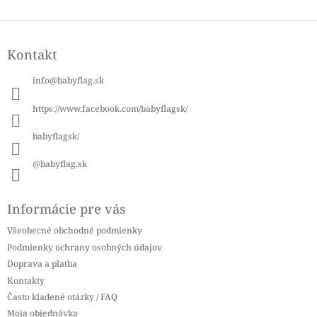
Z
á
Kontakt
p
ä
info
@
babyflag.sk
t
i
https://www.facebook.com/babyflagsk/
e
babyflagsk/
@babyflag.sk
Informácie pre vás
Všeobecné obchodné podmienky
Podmienky ochrany osobných údajov
Doprava a platba
Kontakty
Často kladené otázky / FAQ
Moja objednávka