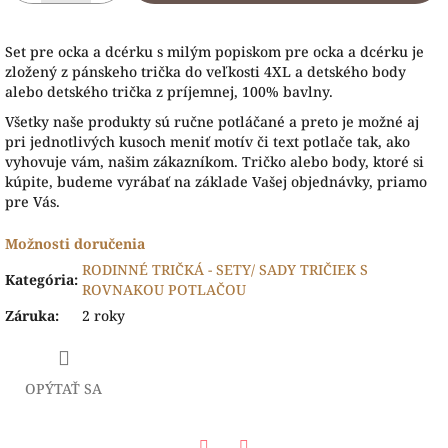
Set pre ocka a dcérku s milým popiskom pre ocka a dcérku je
zložený z pánskeho trička do veľkosti 4XL a detského body
alebo detského trička z príjemnej, 100% bavlny.
Všetky naše produk
ty sú ručne potláčané a preto je možné aj
pri jednotlivých kusoch meniť motív či text potlače tak, ako
vyhovuje vám, našim zákazníkom. Tričko alebo body, ktoré si
kúpite, budeme vyrábať na základe Vašej objednávky, priamo
pre Vás.
Možnosti doručenia
RODINNÉ TRIČKÁ - SETY/ SADY TRIČIEK S
Kategória
:
ROVNAKOU POTLAČOU
Záruka
:
2 roky
OPÝTAŤ SA