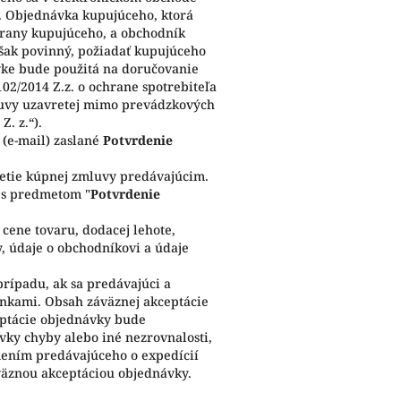
. Objednávka kupujúceho, ktorá
trany kupujúceho, a obchodník
šak povinný, požiadať kupujúceho
vke bude použitá na doručovanie
102/2014 Z.z. o ochrane spotrebiteľa
mluvy uzavretej mimo prevádzkových
. z.“).
(e-mail) zaslané
Potvrdenie
etie kúpnej zmluvy predávajúcim.
 s predmetom "
Potvrdenie
 cene tovaru, dodacej lehote,
, údaje o obchodníkovi a údaje
rípadu, ak sa predávajúci a
nkami. Obsah záväznej akceptácie
ptácie objednávky bude
vky chyby alebo iné nezrovnalosti,
mením predávajúceho o expedícií
väznou akceptáciou objednávky.