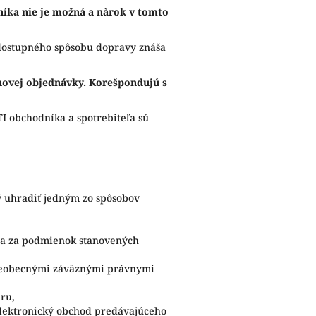
íka nie je možná a nàrok v tomto
 dostupného spôsobu dopravy znáša
 novej objednávky. Korešpondujú s
I obchodníka a spotrebiteľa sú
ný uhradiť jedným zo spôsobov
e a za podmienok stanovených
všeobecnými záväznými právnymi
ru,
elektronický obchod predávajúceho