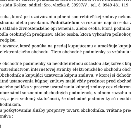
súdu Košice, oddiel: Sro, vložka č. 59597/V
, tel. č. 0949 481 119
osoba, ktorá pri uzatváraní a plnení spotrebiteľskej zmluvy neko
estnania alebo povolania.
Podnikateľom
sa rozumie najmä osoba 
a základe živnostenského oprávnenia, alebo osoba, ktorá podniká
dľa osobitných predpisov, alebo osoba, ktorá vykonáva poľnohos
redpisu.
 tovarov, ktoré ponúka na predaj kupujúcemu a umožňuje kupuj
elektronického obchodu. Tieto obchodné podmienky sa vzťahujú 
že obchodné podmienky sú neoddeliteľnou súčasťou akejkoľvek kú
stredníctvom internetovej stránky elektronického obchodu obcho
 Obchodník a kupujúci uzatvoria kúpnu zmluvu, v ktorej si doho
itné ustanovenia kúpnej zmluvy majú vždy prednosť pred obch
vacieho políčka v procese uzatvárania kúpnej zmluvy cez elektro
a oboznámil so znením obchodných podmienok, v plnom rozsahu 
sí, a je si vedomý skutočnosti, že obchodné podmienky sú neodd
chodníkom.
a poskytovaním služby prepravy tovaru obchodníka, vrátane pre
onáva :
)