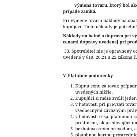
Výmena tovaru, ktorý bol ak
prípade zaniká.
Pri výmene tovaru náklady na opä
kupújúci. Tieto náklady je potreb
Náklady na balné a dopravu pri v
cenami dopravy uvedenej pri prod
33. S
potrebiteľ nie je oprávnený 
uvedené v §19, 20,21 a 22 zákona č.
V.
Platobné podmienky
Kúpnu cenu za tovar, prípadn
uvedených nižšie.
Kupujúci si môže zvoliť jede
v hotovosti pri prevzatí tov
všeobecnými záväznými práv
v hotovosti resp. platobnou
predpismi, ak predávajúci u
bezhotovostným prevodom, a
platobnou kartou prostredníc