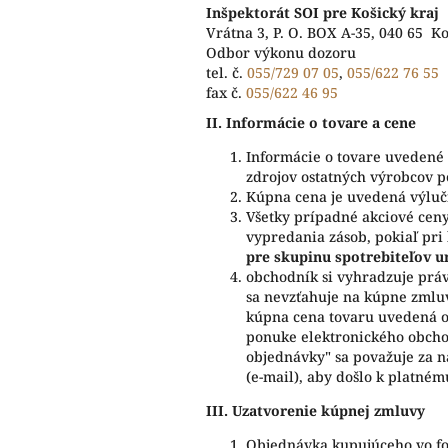
Inšpektorát SOI pre Košický kraj
Vrátna 3, P. O. BOX A-35, 040 65 K
Odbor výkonu dozoru
tel. č.
055/729 07 05
,
055/622 76 55
fax č.
055/622 46 95
II.
Informácie o tovare a cene
Informácie o tovare uvedené
zdrojov ostatných výrobcov p
Kúpna cena je uvedená výlučn
Všetky prípadné akciové ceny
vypredania zásob, pokiaľ pr
pre skupinu spotrebiteľov u
obchodník si vyhradzuje prá
sa nevzťahuje na kúpne zmluv
kúpna cena tovaru uvedená o
ponuke elektronického obcho
objednávky" sa považuje za n
(e-mail), aby došlo k platné
III.
Uzatvorenie kúpnej zmluvy
Objednávka kupujúceho vo f