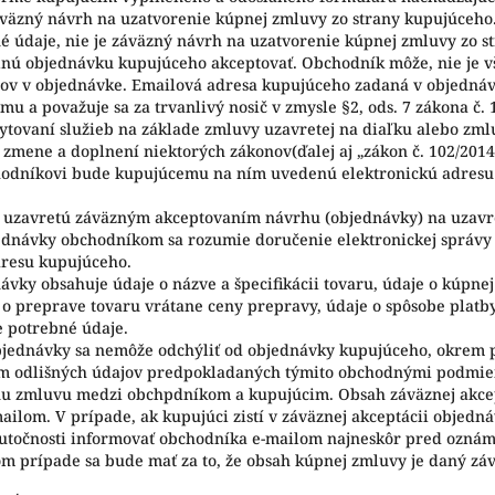
áväzný návrh na uzatvorenie kúpnej zmluvy zo strany kupujúceho
 údaje, nie je záväzný návrh na uzatvorenie kúpnej zmluvy zo s
nú objednávku kupujúceho akceptovať. Obchodník môže, nie je v
jov v objednávke. Emailová adresa kupujúceho zadaná v objedná
u a považuje sa za trvanlivý nosič v zmysle §2, ods. 7 zákona č. 
kytovaní služieb na základe zmluvy uzavretej na diaľku alebo z
zmene a doplnení niektorých zákonov(ďalej aj „zákon č. 102/2014 Z
odníkovi bude kupujúcemu na ním uvedenú elektronickú adresu 
 uzavretú záväzným akceptovaním návrhu (objednávky) na uzavr
dnávky obchodníkom sa rozumie doručenie elektronickej správy
resu kupujúceho.
vky obsahuje údaje o názve a špecifikácii tovaru, údaje o kúpnej
 o preprave tovaru vrátane ceny prepravy, údaje o spôsobe platby
e potrebné údaje.
bjednávky sa nemôže odchýliť od objednávky kupujúceho, okrem p
em odlišných údajov predpokladaných týmito obchodnými podmie
nu zmluvu medzi obchpdníkom a kupujúcim. Obsah záväznej akce
ilom. V prípade, ak kupujúci zistí v záväznej akceptácii objedná
skutočnosti informovať obchodníka e-mailom najneskôr pred ozná
m prípade sa bude mať za to, že obsah kúpnej zmluvy je daný zá