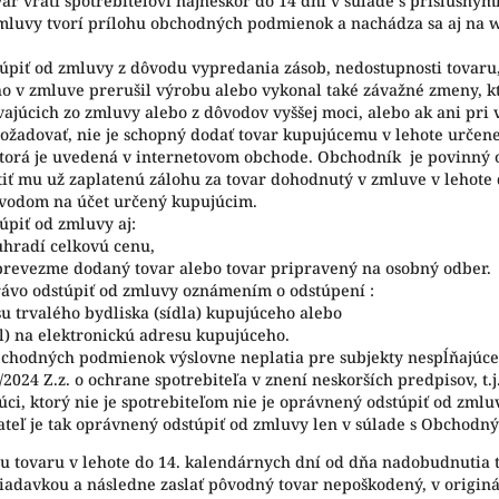
r vráti spotrebiteľovi najneskôr do 14 dní v súlade s príslušný
mluvy tvorí prílohu obchodných podmienok a nachádza sa aj na 
piť od zmluvy z dôvodu vypredania zásob, nedostupnosti tovaru,
 v zmluve prerušil výrobu alebo vykonal také závažné zmeny, kt
júcich zo zmluvy alebo z dôvodov vyššej moci, alebo ak ani pri v
ožadovať, nie je schopný dodať tovar kupujúcemu v lehote urče
orá je uvedená v internetovom obchode. Obchodník je povinný o 
iť mu už zaplatenú zálohu za tovar dohodnutý v zmluve v lehote
evodom na účet určený kupujúcim.
piť od zmluvy aj:
uhradí celkovú cenu,
eprevezme dodaný tovar alebo tovar pripravený na osobný odber.
rávo odstúpiť od zmluvy oznámením o odstúpení :
 trvalého bydliska (sídla) kupujúceho alebo
l) na elektronickú adresu kupujúceho.
obchodných podmienok výslovne neplatia pre subjekty nespĺňajúce
8/2024 Z.z. o ochrane spotrebiteľa v znení neskorších predpisov, t.j
ci, ktorý nie je spotrebiteľom nie je oprávnený odstúpiť od zml
teľ je tak oprávnený odstúpiť od zmluvy len v súlade s Obchod
tovaru v lehote do 14. kalendárnych dní od dňa nadobudnutia t
žiadavkou a následne zaslať pôvodný tovar nepoškodený, v origi