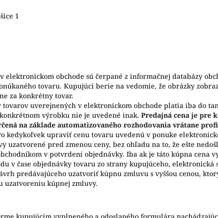
ošice 1
 v elektronickom obchode sú čerpané z informačnej databázy obc
onúkaného tovaru. Kupujúci berie na vedomie, že obrázky zobraze
e za konkrétny tovar.
 tovarov uverejnených v elektronickom obchode platia iba do ta
i konkrétnom výrobku nie je uvedené inak.
Predajná cena je pre 
rčená na základe automatizovaného rozhodovania vrátane profi
vo kedykoľvek upraviť cenu tovaru uvedenú v ponuke elektronic
y uzatvorené pred zmenou ceny, bez ohľadu na to, že ešte nedošl
bchodníkom v potvrdení objednávky. Iba ak je táto kúpna cena v
du v čase objednávky tovaru zo strany kupujúceho, elektronická
ávrh predávajúceho uzatvoriť kúpnu zmluvu s vyššou cenou, ktor
mu uzatvoreniu kúpnej zmluvy.
orme kupujúcim vyplneného a odoslaného formulára nachádzajúc