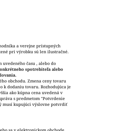
hodníka a verejne prístupných
né pri výrobku sú len ilustračné.
m uvedeného času , alebo do
konkrétneho spotrebiteľa alebo
lovania.
kého obchodu. Zmena ceny tovaru
o k dodaniu tovaru. Rozhodujúca je
yššia ako kúpna cena uvedená v
 správa s predmetom "Potvrdenie
ý musí kupujúci výslovne potvrdiť
eho sa v elektronickom obchode