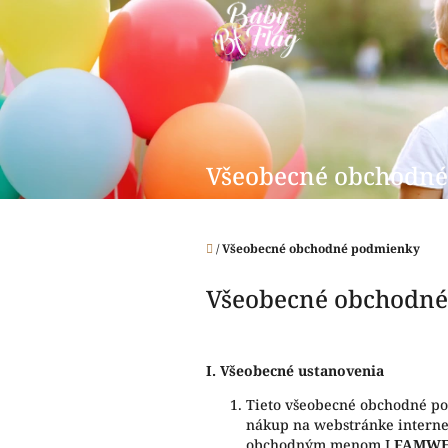
Prejsť
na
obsah
Všeobecné obchodn
Domov
/
Všeobecné obchodné podmienky
Všeobecné obchodn
I.
Všeobecné ustanovenia
Tieto všeobecné obchodné p
nákup na webstránke intern
obchodným menom I
FAMWEA