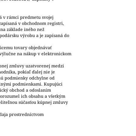
ná v rámci predmetu svojej
zapísaná v obchodnom registri,
 na základe iného než
podársku výrobu a je zapísaná do
úcemu tovary objednávať
výlučne na nákup v elektronickom
pnej zmluvy uzatvorenej medzi
dníka, pokiaľ ďalej nie je
dnú podmienky odchylne od
odnými podmienkami. Kupujúci
nický obchod a odoslaním
porozumel ich obsahu a všetkým
eliteľnou súčasťou kúpnej zmluvy
daja prostredníctvom