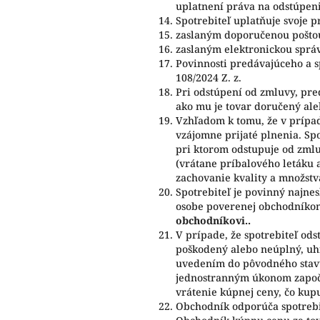
uplatnení práva na odstúpeni
Spotrebiteľ uplatňuje svoje 
zaslaným doporučenou poštou
zaslaným elektronickou správ
Povinnosti predávajúceho a sp
108/2024 Z. z.
Pri odstúpení od zmluvy, pred
ako mu je tovar doručený ale
Vzhľadom k tomu, že v prípad
vzájomne prijaté plnenia. Sp
pri ktorom odstupuje od zml
(vrátane príbalového letáku 
zachovanie kvality a množstv
Spotrebiteľ je povinný najne
osobe poverenej obchodníkom
obchodníkovi..
V prípade, že spotrebiteľ od
poškodený alebo neúplný, uhra
uvedením do pôvodného stavu
jednostranným úkonom započí
vrátenie kúpnej ceny, čo kup
Obchodník odporúča spotrebit