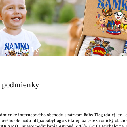
é podmienky
é podmienky
odmienky internetového obchodu s názvom
Baby Flag
(ďalej len 
etového obchodu
http://babyflag.sk
(ďalej iba „elektronický obcho
R S.R.O.
miesto podnikania Astrová 6116/4, 07101 Michalovce, 