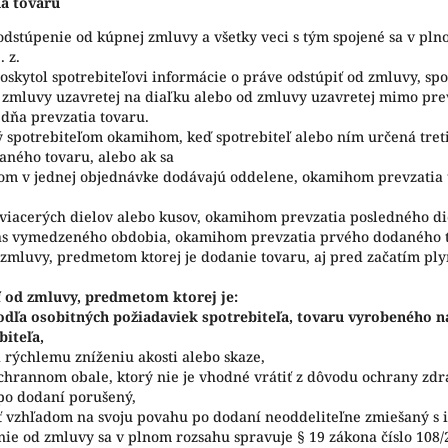
a tovaru
 odstúpenie od kúpnej zmluvy a všetky veci s tým spojené sa v p
. z.
skytol spotrebiteľovi informácie o práve odstúpiť od zmluvy, spo
 zmluvy uzavretej na diaľku alebo od zmluvy uzavretej mimo pre
dňa prevzatia tovaru.
ý spotrebiteľom okamihom, keď spotrebiteľ alebo ním určená tre
aného tovaru, alebo ak sa
ľom v jednej objednávke dodávajú oddelene, okamihom prevzatia 
 viacerých dielov alebo kusov, okamihom prevzatia posledného d
as vymedzeného obdobia, okamihom prevzatia prvého dodaného 
 zmluvy, predmetom ktorej je dodanie tovaru, aj pred začatím ply
 od zmluvy, predmetom ktorej je:
odľa osobitných požiadaviek spotrebiteľa, tovaru vyrobeného 
biteľa,
a rýchlemu zníženiu akosti alebo skaze,
chrannom obale, ktorý nie je vhodné vrátiť z dôvodu ochrany zd
po dodaní porušený,
yť vzhľadom na svoju povahu po dodaní neoddeliteľne zmiešaný s
ie od zmluvy sa v plnom rozsahu spravuje § 19 zákona číslo 108/