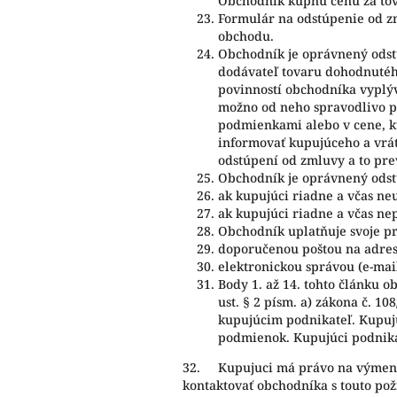
Obchodník kúpnu cenu za tova
Formulár na odstúpenie od z
obchodu.
Obchodník je oprávnený odstú
dodávateľ tovaru dohodnutého
povinností obchodníka vyplýva
možno od neho spravodlivo p
podmienkami alebo v cene, kt
informovať kupujúceho a vrát
odstúpení od zmluvy a to pr
Obchodník je oprávnený odstú
ak kupujúci riadne a včas ne
ak kupujúci riadne a včas n
Obchodník uplatňuje svoje p
doporučenou poštou na adresu
elektronickou správou (e-mai
Body 1. až 14. tohto článku 
ust. § 2 písm. a) zákona č. 10
kupujúcim podnikateľ. Kupujú
podmienok. Kupujúci podnika
32. Kupujuci má právo na výmenu 
kontaktovať obchodníka s touto po