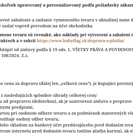
okoľvek upravovaný a personalizovaný podľa požiadavky zákazn
tovné zabalenie a zaslanie vymeneného tovaru v aktuálnej sume
né zaslať vopred prevodom na účet obchodníka.
ýmene tovaru sú rovnaké, ako náklady pri vytvorení a zabalení
uktoch a v sekcii
https://www.babyflag.sk/doprava-a-platba/
odstúpiť od zmluvy podľa § 19 ods. 1, VŠETKY PRÁVA A POVINNOST
 108/2024. Z.z.
e cenu za dopravu (ďalej len „celková cena“), je kupujúci povin
n z nasledujúcich spôsobov úhrady celkovej ceny:
aru od prepravcu (dobierkou), ak je uzatvorená zmluva o preprav
nymi predpismi,
 kartou pri osobnom odbere tovaru a za podmienok stanovených 
možňuje osobný odber tovaru,
lebo vkladom na bankový účet predávajúceho pred dodaním tova
tvom internetu pred dodaním tovaru (online platba kartou), ak 