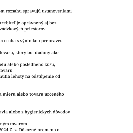
lnom rozsahu spravujú ustanoveniami
trebiteľ je oprávnený aj bez
vádzkových priestorov
tia osoba s výnimkou prepravcu
tovaru, ktorý bol dodaný ako
ielu alebo posledného kusu,
tovaru.
nutia lehoty na odstúpenie od
na mieru alebo tovaru určeného
ravia alebo z hygienických dôvodov
 iným tovarom.
2024 Z. z. Dôkazné bremeno o