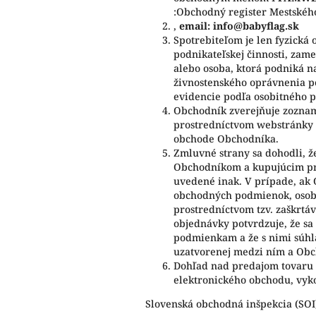
:
Obchodný register Mestského 
,
email: info@babyflag.sk
Spotrebiteľom je len fyzická 
podnikateľskej činnosti, zam
alebo osoba, ktorá podniká n
živnostenského oprávnenia po
evidencie podľa osobitného p
Obchodník zverejňuje zoznam
prostredníctvom webstránky 
obchode Obchodníka.
Zmluvné strany sa dohodli, 
Obchodníkom a kupujúcim pro
uvedené inak. V prípade, ak
obchodných podmienok, osob
prostredníctvom tzv. zaškrtá
objednávky potvrdzuje, že s
podmienkam a že s nimi súhla
uzatvorenej medzi ním a Ob
Dohľad nad predajom tovaru 
elektronického obchodu, vyk
Slovenská obchodná inšpekcia (SOI