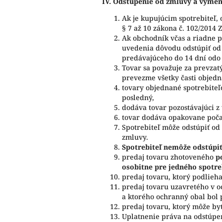
IV.
Odstúpenie od zmluvy a výmen
Ak je kupujúcim spotrebiteľ,
§ 7 až 10 zákona č. 102/2014 Z
Ak obchodník včas a riadne po
uvedenia dôvodu odstúpiť od
predávajúceho do 14 dní odo 
Tovar sa považuje za prevzat
prevezme všetky časti objedn
tovary objednané spotrebite
posledný,
dodáva tovar pozostávajúci z
tovar dodáva opakovane poč
Spotrebiteľ môže odstúpiť od
zmluvy.
Spotrebiteľ nemôže odstúpiť
predaj tovaru zhotoveného
p
osobitne pre jedného spotre
predaj tovaru, ktorý podlieh
predaj tovaru uzavretého v o
a ktorého ochranný obal bol 
predaj tovaru, ktorý môže b
Uplatnenie práva na odstúpen