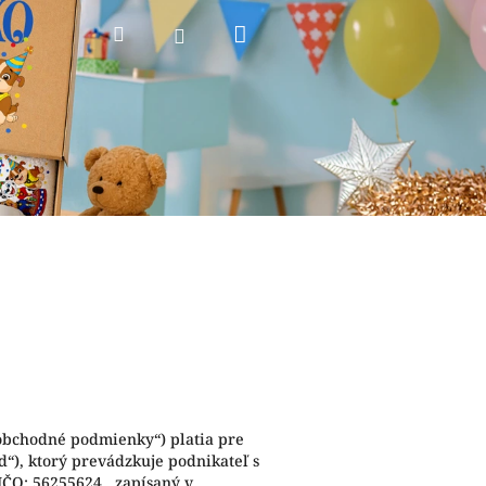
Nákupný
Hľadať
Prihlásenie
košík
„obchodné podmienky“) platia pre
d“), ktorý prevádzkuje podnikateľ s
IČO: 56255624, zapísaný v