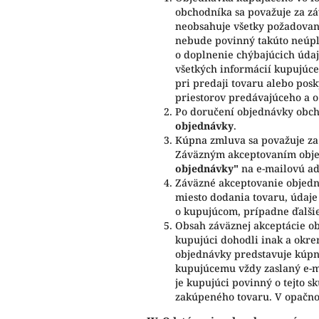
obchodníka sa považuje za z
neobsahuje všetky požadované
nebude povinný takúto neúpl
o doplnenie chýbajúcich úda
všetkých informácií kupujúcem
pri predaji tovaru alebo pos
priestorov predávajúceho a o 
Po doručení objednávky obch
objednávky
.
Kúpna zmluva sa považuje za
Záväzným akceptovaním obje
objednávky"
na e-mailovú ad
Záväzné akceptovanie objedná
miesto dodania tovaru, údaje
o kupujúcom, prípadne ďalši
Obsah záväznej akceptácie o
kupujúci dohodli inak a okr
objednávky predstavuje kúp
kupujúcemu vždy zaslaný e-ma
je kupujúci povinný o tejto 
zakúpeného tovaru. V opačno