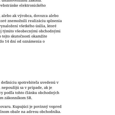
mi ustanoveniami zákona.
webstránke elektronického
 alebo ak výrobca, dovozca alebo
oré znemožnili realizáciu splnenia
ynaložení všetkého úsilia, ktoré
nej týmito všeobecnými obchodnými
tejto skutočnosti okamžite
 do 14 dní od oznámenia o
 definíciu spotrebiteľa uvedenú v
. nepoužijú sa v prípade, ak je
uvy podľa tohto článku obchodných
ným zákonníkom SR.
ovaru. Kupujúci je povinný vopred
nálnom obale na adresu obchodníka.