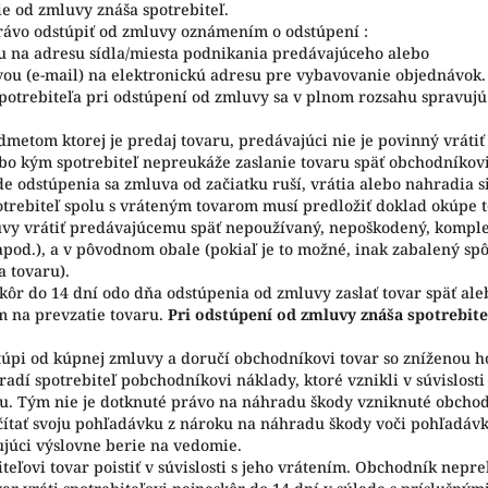
e od zmluvy znáša spotrebiteľ.
právo odstúpiť od zmluvy oznámením o odstúpení :
 na adresu sídla/miesta podnikania predávajúceho alebo
ou (e-mail) na elektronickú adresu pre vybavovanie objednávok.
otrebiteľa pri odstúpení od zmluvy sa v plnom rozsahu spravujú §
metom ktorej je predaj tovaru, predávajúci nie je povinný vrátiť
bo kým spotrebiteľ nepreukáže zaslanie tovaru späť obchodníkovi
e odstúpenia sa zmluva od začiatku ruší, vrátia alebo nahradia si
otrebiteľ spolu s vráteným tovarom musí predložiť doklad okúpe t
uvy vrátiť predávajúcemu späť nepoužívaný, nepoškodený, kompl
apod.), a v pôvodnom obale (pokiaľ je to možné, inak zabalený 
a tovaru).
skôr do 14 dní odo dňa odstúpenia od zmluvy zaslať tovar späť al
 na prevzatie tovaru.
Pri odstúpení od zmluvy znáša spotrebite
stúpi od kúpnej zmluvy a doručí obchodníkovi tovar so zníženou h
dí spotrebiteľ pobchodníkovi náklady, ktoré vznikli v súvislosti
. Tým nie je dotknuté právo na náhradu škody vzniknuté obcho
tať svoju pohľadávku z nároku na náhradu škody voči pohľadávke
ujúci výslovne berie na vedomie.
eľovi tovar poistiť v súvislosti s jeho vrátením. Obchodník nepre