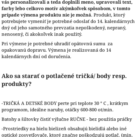
vás personalizovali a teda doplnili meno, upravovali text,
farby lebo celkovo motív akýmkoľvek spôsobom, v tomto
prípade výmena produktu nie je možná
. Produkt, ktorý
potrebujete vymeniť je potrebné odoslať do 14. kalendárnych
dný od jeho samotného prevzatia nepoškodený, nepraný,
nenosený, či akokoľvek inak použitý.
Pri výmene je potrebné uhradiť opätovnú sumu za
opakovanú dopravu. Výmena je realizovaná do 14
kalendárnych dní od doručenia.
Ako sa starať o potlačené tričká/ body resp.
produkty?
-TRIČKÁ A DETSKÉ BODY perte pri teplote 30 ° C , krátkym
programom, ideálne naruby, otáčky 600-800 ot/min.
Batohy a šiltovky čistiť výlučne RUČNE - bez použitia práčky
-Prostriedky na bielu bielizeň obsahujú bielidlá alebo iné
optické zosvetľovače, ktoré značne poškodzujú potlač. (min.