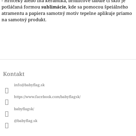
- Hrnčeky alebo iná keramika, bridlicové tabule či sklo je
potláčaná formou
sublimácie
, kde sa pomocou špeiálného
atramentu a papiera samotný motív tepelne aplikuje priamo
na samotný produkt.
Z
á
Kontakt
p
ä
info
@
babyflag.sk
t
i
https://www.facebook.com/babyflagsk/
e
babyflagsk/
@babyflag.sk