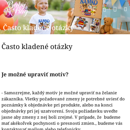
Prejsť
Nák
Hľadať
na
Prihlásen
obsah
koší
Často kladené otázky
Často kladené otázky
Je možné upraviť motív?
- Samozrejme, každý motív je možné upraviť na želanie
zákazníka. Všetky požadované zmeny je potrebné uviesť do
poznámky k objednávke pri produkte, alebo na konci
objednávky pri jej uzatvorení. Svoju požiadavku uveďte
jasne aby zmeny z nej boli zrejmé. V prípade, že budeme
mať akékoľvek pochynosti o presnosti zmien., budeme vás
kontaktovať mailom alebo telefonicky.