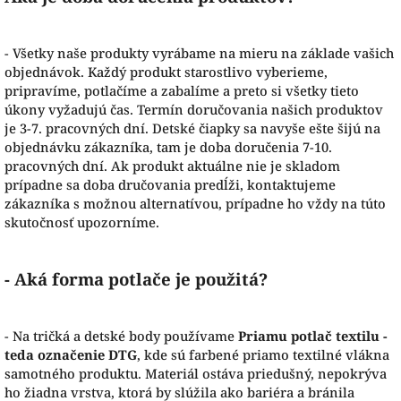
- Všetky naše produkty vyrábame na mieru na základe vašich
objednávok. Každý produkt starostlivo vyberieme,
pripravíme, potlačíme a zabalíme a preto si všetky tieto
úkony vyžadujú čas. Termín doručovania našich produktov
je 3-7. pracovných dní. Detské čiapky sa navyše ešte šijú na
objednávku zákazníka, tam je doba doručenia 7-10.
pracovných dní. Ak produkt aktuálne nie je skladom
prípadne sa doba dručovania predĺži, kontaktujeme
zákazníka s možnou alternatívou, prípadne ho vždy na túto
skutočnosť upozorníme.
- Aká forma potlače je použitá?
- Na tričká a detské body používame
Priamu potlač textilu -
teda označenie DTG
, kde sú farbené priamo textilné vlákna
samotného produktu. Materiál ostáva priedušný, nepokrýva
ho žiadna vrstva, ktorá by slúžila ako bariéra a bránila