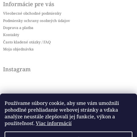
Informácie pre vás
Všeobecné obchodné podmienky
Podmienky ochrany osobných údajov
Doprava a platba
Kontakty
Často kladené otázky / FAQ
Moja objednávka
Instagram
Používame súbory cookie, aby sme vám umožnili
pohodlné prehliadanie webovej stránky a vďaka
Sledovať na Instagrame
analýze neustále zlepšovali jej funkcie, výkon a
použiteľnosť.
Viac informácií
Facebook