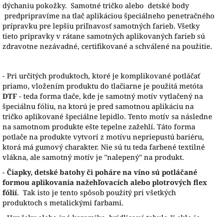
dýchaniu pokožky. Samotné tričko alebo detské body
predpripravíme na tlač aplikáciou špeciálneho penetračného
prípravku pre lepšiu priľnavosť samotných farieb. Všetky
tieto prípravky v rátane samotných aplikovaných farieb sú
zdravotne nezávadné, certifikované a schválené na použitie.
- Pri určitých produktoch, ktoré je komplikované potláčať
priamo, vložením produktu do tlačiarne je použitá metóta
DTF
- teda forma tlače, kde je samotný motív vytlačený na
špeciálnu fóliu, na ktorú je pred samotnou aplikáciu na
tričko aplikované špeciálne lepidlo. Tento motív sa následne
na samotnom produkte ešte tepelne zažehlí. Táto forma
potlače na produkte vytvorí z motívu nepriepustú bariéru,
ktorá má gumový charakter. Nie sú tu teda farbené textilné
vlákna, ale samotný motív je "nalepený" na produkt.
-
Čiapky, detské batohy či poháre na víno sú potláčané
formou aplikovania nažehľovacích alebo plotrových flex
fólií
. Tak isto je tento spôsob použitý pri všetkých
produktoch s metalickými farbami.