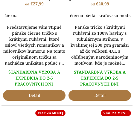
€27,99
nemám 50..
€20,99
od
od
čierna
čierna
šedá
kráľovská modrá
Predstavujeme vám vtipné
Pánske tričko s krátkymi
pánske čierne tričko s
rukávmi zo 100% bavlny s
krátkymi rukávmi, ktoré
tubulárnym strihom, v
osloví všetkých romantikov a
kvalitnejšej 200 g/m gramáži
milovníkov humoru! Na tomto
až do veľkosti 4XL s
originálnom tričku sa
obľúbeným narodeninovým
nachádza unikátna potlač s...
motívom, kde je možné...
ŠTANDARDNÁ VÝROBA A
ŠTANDARDNÁ VÝROBA A
EXPEDÍCIA DO 2-5
EXPEDÍCIA DO 2-5
PRACOVNÝCH DNÍ
PRACOVNÝCH DNÍ
Detail
Detail
VIAC ZA MENEJ
VIAC ZA MENEJ