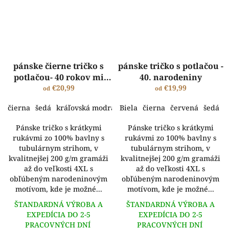
pánske čierne tričko s
pánske tričko s potlačou -
potlačou- 40 rokov mi
40. narodeniny
trvalo..
€20,99
€19,99
od
od
čierna
šedá
kráľovská modrá
Biela
čierna
červená
šedá
Pánske tričko s krátkymi
Pánske tričko s krátkymi
rukávmi zo 100% bavlny s
rukávmi zo 100% bavlny s
tubulárnym strihom, v
tubulárnym strihom, v
kvalitnejšej 200 g/m gramáži
kvalitnejšej 200 g/m gramáži
až do veľkosti 4XL s
až do veľkosti 4XL s
obľúbeným narodeninovým
obľúbeným narodeninovým
motívom, kde je možné...
motívom, kde je možné...
ŠTANDARDNÁ VÝROBA A
ŠTANDARDNÁ VÝROBA A
EXPEDÍCIA DO 2-5
EXPEDÍCIA DO 2-5
PRACOVNÝCH DNÍ
PRACOVNÝCH DNÍ