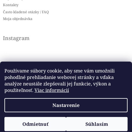
Kontakty
Často kladené otázky / FAQ
Moja objednávka
Instagram
Používame súbory cookie, aby sme vám umožnili
pohodlné prehliadanie webovej stránky a vďaka
Sledovať na Instagrame
analýze neustále zlepšovali jej funkcie, výkon a
použiteľnosť.
Viac informácií
Facebook
Nastavenie
Copyright 2026
Baby flag
. Všetky práva vyhradené.
Vytvoril Shoptet
Odmietnuť
Súhlasím
Upraviť nastavenie cookies