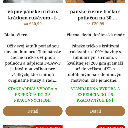
u
k
vtipné pánske tričko s
pánske čierne tričko s
t
krátkym rukávom - f-
potlačou na 30.
o
caw-f
€20,99
narodeniny - kríza
€20,99
od
od
v
stredného veku
Biela
čierna
čierna
šedá
kráľovská modrá
Oživ svoj šatník poriadnou
Pánske tričko s krátkymi
dávkou humoru! Toto pánske
rukávmi zo 100% bavlny s
čierne tričko s vtipnou
tubulárnym strihom, v
potlačou a nápisom F-CAW-F
kvalitnejšej 200 g/m gramáži
je ideálnou voľbou pre
až do veľkosti 4XL s
všetkých, ktorí milujú
obľúbeným narodeninovým
originálne kúsky a radi...
motívom, kde je možné...
ŠTANDARDNÁ VÝROBA A
ŠTANDARDNÁ VÝROBA A
EXPEDÍCIA DO 2-5
EXPEDÍCIA DO 2-5
PRACOVNÝCH DNÍ
PRACOVNÝCH DNÍ
Detail
Detail
VIAC ZA MENEJ
VIAC ZA MENEJ