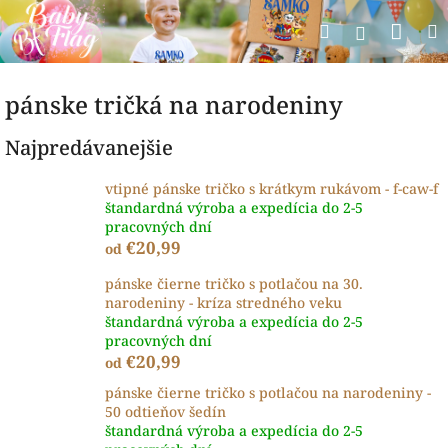
Prejsť
Nák
Hľadať
na
Prihlásen
obsah
koší
pánske tričká na narodeniny
Najpredávanejšie
vtipné pánske tričko s krátkym rukávom - f-caw-f
štandardná výroba a expedícia do 2-5
pracovných dní
€20,99
od
pánske čierne tričko s potlačou na 30.
narodeniny - kríza stredného veku
štandardná výroba a expedícia do 2-5
pracovných dní
€20,99
od
pánske čierne tričko s potlačou na narodeniny -
50 odtieňov šedín
štandardná výroba a expedícia do 2-5