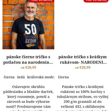
pánske čierne tričko s
pánske tričko s krátkym
potlačou na narodeniny -
rukávom- NARODENIE
50 odtieňov šedín
€20,99
LEGENDY
€20,99
od
od
čierna
šedá
kráľovská modrá
čierna
Oslavujete okrúhlu
Pánske tričko s krátkymi
päťdesiatku a hľadáte darček,
rukávmi zo 100% bavlny s
ktorý rozosmeje, poteší a
tubulárnym strihom, vo vyššej
zároveň sa bude výborne
200 g/m gramáži až do
nosiť? Predstavujeme vám
veľkosti 4XL s obľúbeným