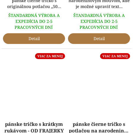
pánske čierne tričko s
narodeninovým motívom, kde
originálnou potlačou „50...
je možné upraviť text...
ŠTANDARDNÁ VÝROBA A
ŠTANDARDNÁ VÝROBA A
EXPEDÍCIA DO 2-5
EXPEDÍCIA DO 2-5
PRACOVNÝCH DNÍ
PRACOVNÝCH DNÍ
Detail
Detail
VIAC ZA MENEJ
VIAC ZA MENEJ
pánske tričko s krátkym
pánske čierne tričko s
rukávom - OD FRAJERKY
potlačou na narodeniny -