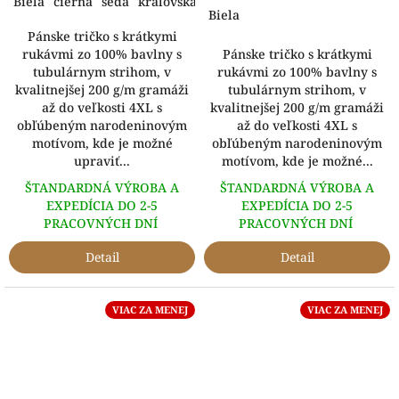
Biela
čierna
šedá
kráľovská modrá
Biela
Pánske tričko s krátkymi
rukávmi zo 100% bavlny s
Pánske tričko s krátkymi
tubulárnym strihom, v
rukávmi zo 100% bavlny s
kvalitnejšej 200 g/m gramáži
tubulárnym strihom, v
až do veľkosti 4XL s
kvalitnejšej 200 g/m gramáži
obľúbeným narodeninovým
až do veľkosti 4XL s
motívom, kde je možné
obľúbeným narodeninovým
upraviť...
motívom, kde je možné...
ŠTANDARDNÁ VÝROBA A
ŠTANDARDNÁ VÝROBA A
EXPEDÍCIA DO 2-5
EXPEDÍCIA DO 2-5
PRACOVNÝCH DNÍ
PRACOVNÝCH DNÍ
Detail
Detail
VIAC ZA MENEJ
VIAC ZA MENEJ