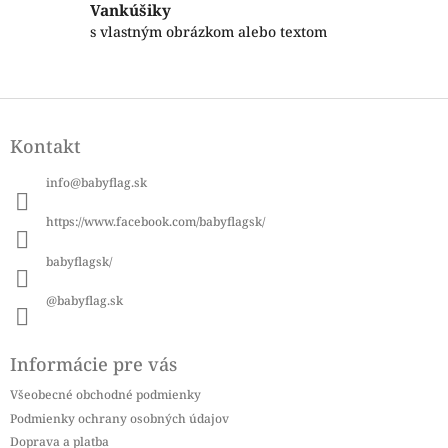
ý
Vankúšiky
p
s vlastným obrázkom alebo textom
i
s
u
Z
á
Kontakt
p
ä
info
@
babyflag.sk
t
i
https://www.facebook.com/babyflagsk/
e
babyflagsk/
@babyflag.sk
Informácie pre vás
Všeobecné obchodné podmienky
Podmienky ochrany osobných údajov
Doprava a platba