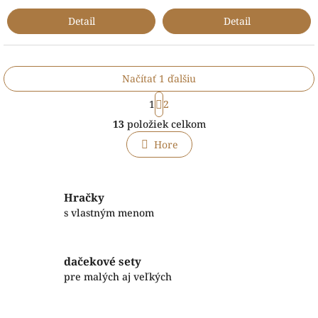
Detail
Detail
Načítať 1 ďalšiu
S
1
2
t
O
r
13
položiek celkom
v
á
l
n
Hore
á
k
o
d
v
a
a
c
Hračky
n
i
s vlastným menom
i
e
e
p
r
dačekové sety
v
pre malých aj veľkých
k
y
v