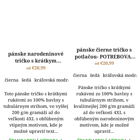
pánske čierne tričko s
pánske narodeninové
potlačou- POTREBOVAL
tričko s krátkym
SOM ...
€20,99
od
rukávom - Pijem len ...
€20,99
od
čierna
šedá
kráľovská modrá
čierna
šedá
kráľovská modrá
Pánske tričko s krátkymi
Toto pánske tričko s krátkymi
rukávmi zo 100% bavlny s
rukávmi zo 100% bavlny s
tubulárnym strihom, v
tubulárnym strihom, vo vyššej
kvalitnejšej 200 g/m gramáži
200 g/m gramáži až do
až do veľkosti 4XL s
veľkosti 4XL s obľúbeným
obľúbeným narodeninovým
vtipným motívom, kde je
motívom, kde je možné
možné upraviť text...
upraviť...