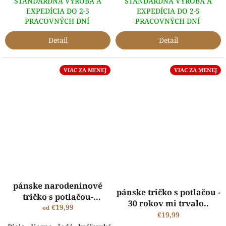
ŠTANDARDNÁ VÝROBA A
ŠTANDARDNÁ VÝROBA A
EXPEDÍCIA DO 2-5
EXPEDÍCIA DO 2-5
PRACOVNÝCH DNÍ
PRACOVNÝCH DNÍ
Detail
Detail
VIAC ZA MENEJ
VIAC ZA MENEJ
pánske narodeninové
pánske tričko s potlačou -
tričko s potlačou-
30 rokov mi trvalo..
Nebrzdím, idem ďalej
€19,99
od
€19,99