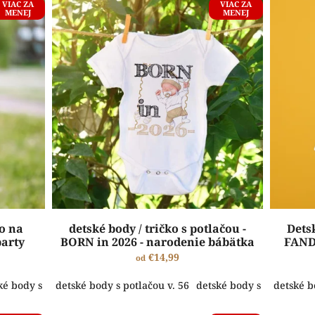
VIAC ZA
VIAC ZA
MENEJ
MENEJ
ko na
detské body / tričko s potlačou -
Detsk
party
BORN in 2026 - narodenie bábätka
FANDÍ
€14,99
od
ké body s potlačou v. 62
detské body s potlačou v. 56
detské body s potlačou v. 68
detské body s potlačou v
detské body
detské b
ŠTANDARDNÁ VÝROBA A EXPEDÍCIA DO 2-5 PRACOVNÝCH DNÍ