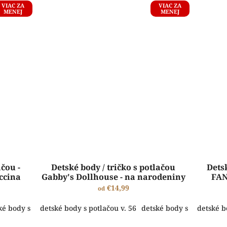
VIAC ZA
VIAC ZA
MENEJ
MENEJ
ačou -
Detské body / tričko s potlačou
Detsk
uccina
Gabby's Dollhouse - na narodeniny
FAN
€14,99
od
ké body s potlačou v. 62
detské body s potlačou v. 56
detské body s potlačou v. 68
detské body s potlačou v
detské body
detské b
ŠTANDARDNÁ VÝROBA A EXPEDÍCIA DO 2-5 PRACOVNÝCH DNÍ