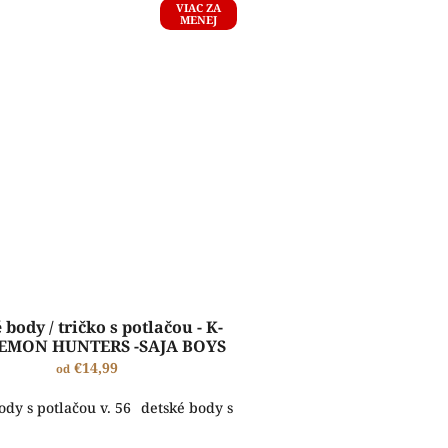
VIAC ZA
MENEJ
 body / tričko s potlačou - K-
EMON HUNTERS -SAJA BOYS
€14,99
od
. 62
 s potlačou v. 92
ody s potlačou v. 56
detské body s potlačou v. 68
detské tričko s potlačou v. 92
detské body s potlačou v. 62
detské body s potlačou v. 74
detské body s pot
detské body s p
de
ŠTANDARDNÁ VÝROBA A EXPEDÍCIA DO 2-5 PRACOVNÝCH DNÍ