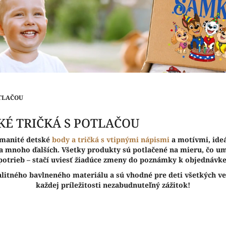
OTLAČOU
KÉ TRIČKÁ S POTLAČOU
ozmanité detské
body a tričká s vtipnými nápismi
a motívmi, ideá
a mnoho ďalších. Všetky produkty sú potlačené na mieru, čo um
potrieb – stačí uviesť žiadúce zmeny do poznámky k objednávke
litného bavlneného materiálu a sú vhodné pre deti všetkých ve
každej príležitosti nezabudnuteľný zážitok!