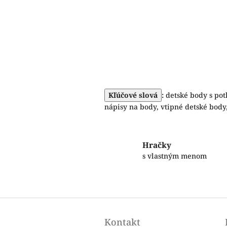
Kľúčové slová
:
detské body s potl
nápisy na body, vtipné detské body,
Hračky
s vlastným menom
Z
á
Kontakt
p