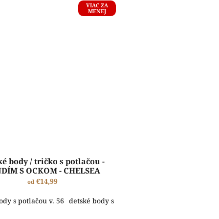
VIAC ZA
MENEJ
é body / tričko s potlačou -
DÍM S OCKOM - CHELSEA
€14,99
od
. 62
 s potlačou v. 74
ody s potlačou v. 56
detské body s potlačou v. 68
detské body s potlačou v. 80
detské body s potlačou v. 62
detské body s potlačou v. 74
detské body s potl
detské body s p
de
ŠTANDARDNÁ VÝROBA A EXPEDÍCIA DO 2-5 PRACOVNÝCH DNÍ