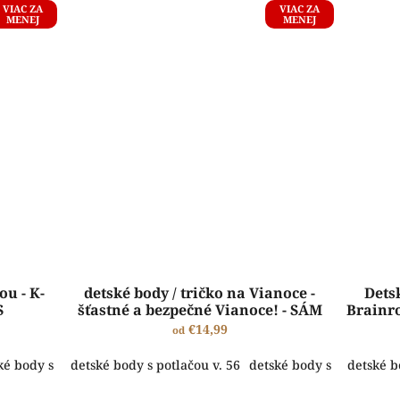
VIAC ZA
VIAC ZA
MENEJ
MENEJ
ou - K-
detské body / tričko na Vianoce -
Detsk
S
šťastné a bezpečné Vianoce! - SÁM
Brainr
DOMA
€14,99
od
ké body s potlačou v. 62
detské body s potlačou v. 56
detské body s potlačou v. 68
detské body s potlačou v
detské body
detské b
ŠTANDARDNÁ VÝROBA A EXPEDÍCIA DO 2-5 PRACOVNÝCH DNÍ