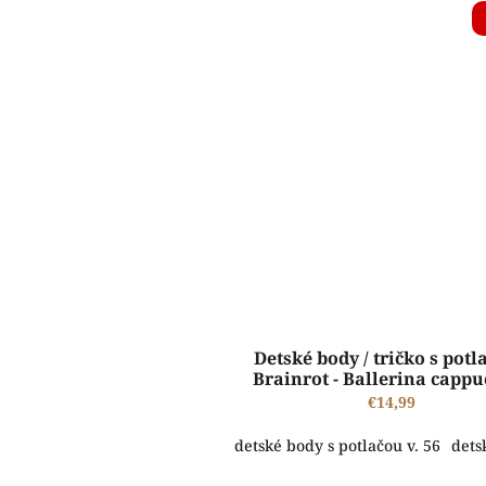
Detské body / tričko s potl
Brainrot - Ballerina capp
€14,99
detské body s potlačou v. 56
dets
ŠTANDARDNÁ VÝROBA A EXPEDÍCIA DO 2-5 PRACOVNÝCH DNÍ