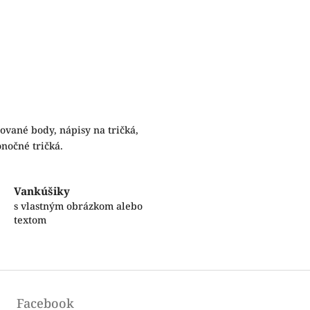
zované body, nápisy na tričká,
onočné tričká.
Vankúšiky
s vlastným obrázkom alebo
textom
Facebook