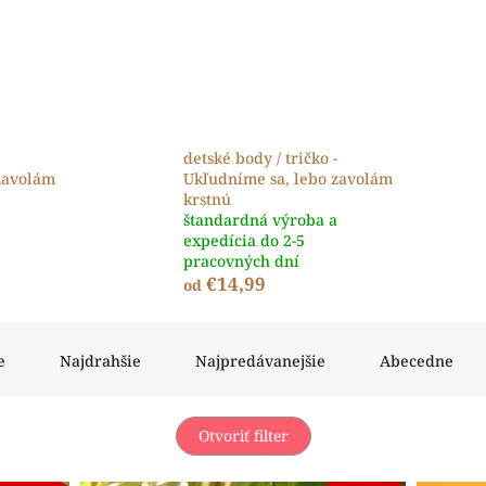
detské body / tričko -
zavolám
Ukľudníme sa, lebo zavolám
krstnú
štandardná výroba a
expedícia do 2-5
pracovných dní
€14,99
od
e
Najdrahšie
Najpredávanejšie
Abecedne
Otvoriť filter