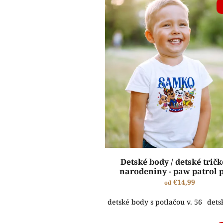
V
p
ý
r
p
o
i
d
s
u
p
k
r
t
o
o
d
v
u
k
t
o
v
Detské body / detské trič
narodeniny - paw patrol 
€14,99
od
detské body s potlačou v. 56
dets
ŠTANDARDNÁ VÝROBA A EXPEDÍCIA DO 2-5 PRACOVNÝCH DNÍ