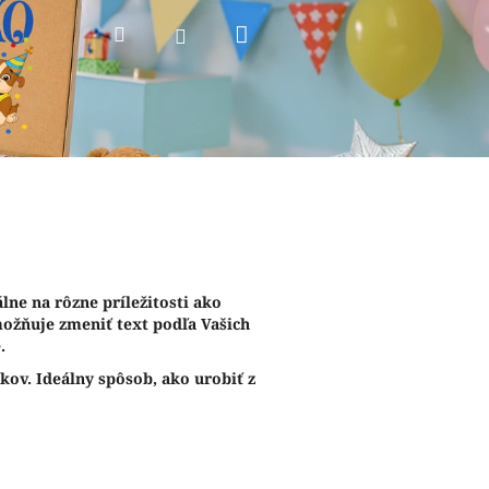
Nákupný
Hľadať
Prihlásenie
košík
lne na rôzne príležitosti ako
ožňuje zmeniť text podľa Vašich
.
kov. Ideálny spôsob, ako urobiť z