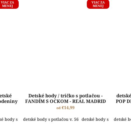
VIAC ZA
VIAC ZA
MENEJ
MENEJ
detské
Detské body / tričko s potlačou -
detské
odeniny
FANDÍM S OCKOM - REAL MADRID
POP D
€14,99
od
ké body s potlačou v. 80
detské body s potlačou v. 56
detské body s potlačou v. 86
detské body s potlačou v
detské body
detské b
ŠTANDARDNÁ VÝROBA A EXPEDÍCIA DO 2-5 PRACOVNÝCH DNÍ