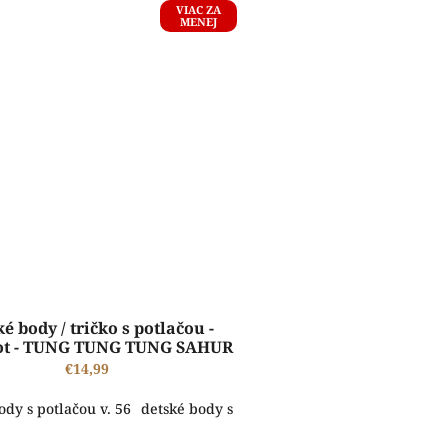
VIAC ZA
MENEJ
é body / tričko s potlačou -
ot - TUNG TUNG TUNG SAHUR
€14,99
. 62
 s potlačou v. 74
ody s potlačou v. 56
detské body s potlačou v. 68
detské body s potlačou v. 80
detské body s potlačou v. 62
detské body s potlačou v. 74
detské body s potl
detské body s p
de
ŠTANDARDNÁ VÝROBA A EXPEDÍCIA DO 2-5 PRACOVNÝCH DNÍ