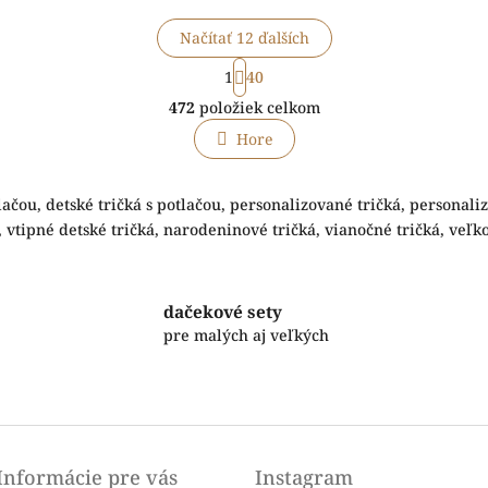
Načítať 12 ďalších
S
1
40
t
O
r
472
položiek celkom
v
á
l
n
Hore
á
k
o
d
v
a
ačou, detské tričká s potlačou, personalizované tričká, personali
a
c
 vtipné detské tričká, narodeninové tričká, vianočné tričká, veľk
n
i
i
e
e
p
r
dačekové sety
v
pre malých aj veľkých
k
y
v
ý
p
i
s
Informácie pre vás
Instagram