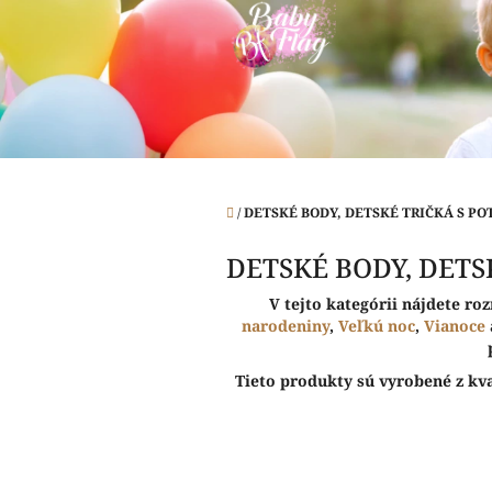
Prejsť
na
obsah
Domov
/
DETSKÉ BODY, DETSKÉ TRIČKÁ S P
DETSKÉ BODY, DETS
V tejto kategórii nájdete r
narodeniny
,
Veľkú noc
,
Vianoce
Tieto produkty sú vyrobené z kva