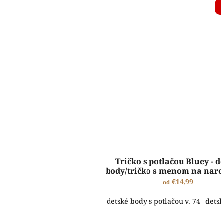
Tričko s potlačou Bluey - 
body/tričko s menom na nar
€14,99
od
detské body s potlačou v. 74
dets
ŠTANDARDNÁ VÝROBA A EXPEDÍCIA DO 2-5 PRACOVNÝCH DNÍ