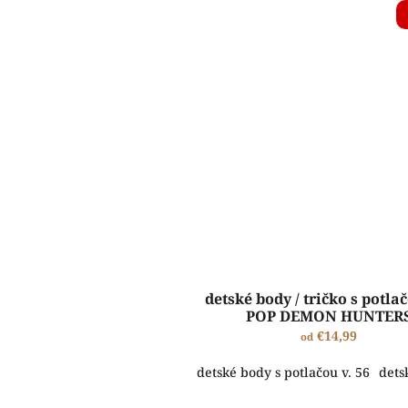
detské body / tričko s potlač
POP DEMON HUNTER
€14,99
od
detské body s potlačou v. 56
dets
ŠTANDARDNÁ VÝROBA A EXPEDÍCIA DO 2-5 PRACOVNÝCH DNÍ