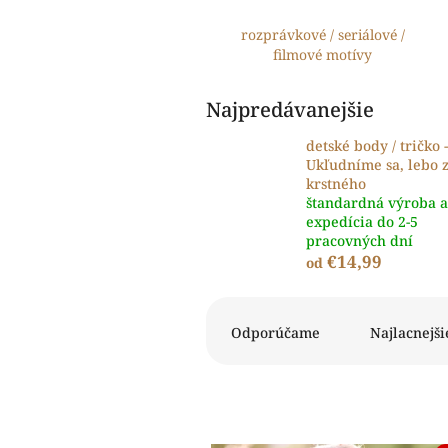
rozprávkové / seriálové /
filmové motívy
Najpredávanejšie
detské body / tričko -
Ukľudníme sa, lebo 
krstného
štandardná výroba a
expedícia do 2-5
pracovných dní
€14,99
od
R
a
Odporúčame
Najlacnejši
d
e
n
i
e