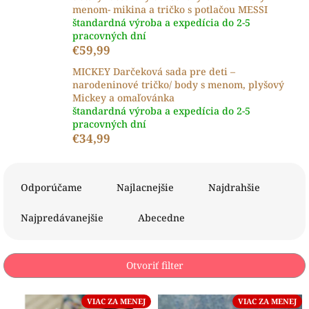
menom- mikina a tričko s potlačou MESSI
štandardná výroba a expedícia do 2-5
pracovných dní
€59,99
MICKEY Darčeková sada pre deti –
narodeninové tričko/ body s menom, plyšový
Mickey a omaľovánka
štandardná výroba a expedícia do 2-5
pracovných dní
€34,99
R
a
Odporúčame
Najlacnejšie
Najdrahšie
d
e
Najpredávanejšie
Abecedne
n
i
e
Otvoriť filter
p
r
V
VIAC ZA MENEJ
VIAC ZA MENEJ
o