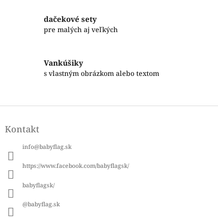
c
i
dačekové sety
e
p
pre malých aj veľkých
r
v
k
Vankúšiky
y
s vlastným obrázkom alebo textom
v
ý
p
i
Z
s
á
u
Kontakt
p
ä
info
@
babyflag.sk
t
i
https://www.facebook.com/babyflagsk/
e
babyflagsk/
@babyflag.sk