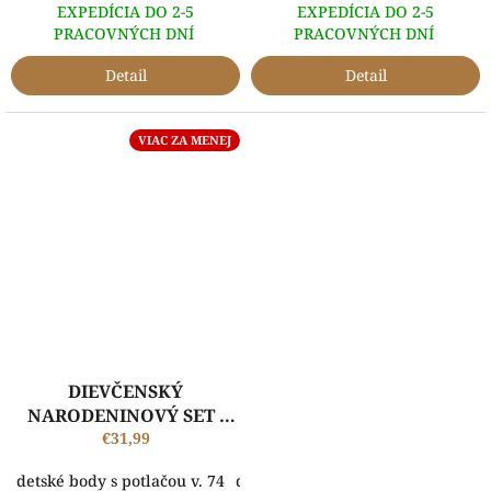
EXPEDÍCIA DO 2-5
EXPEDÍCIA DO 2-5
PRACOVNÝCH DNÍ
PRACOVNÝCH DNÍ
Detail
Detail
VIAC ZA MENEJ
DIEVČENSKÝ
NARODENINOVÝ SET -
body s potlačou a
€31,99
suknička
detské body s potlačou v. 74
detské body s potlačou v. 80
dets