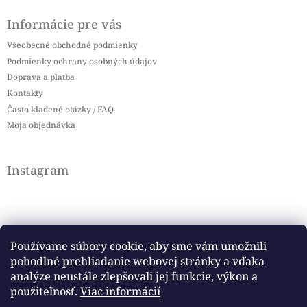
Informácie pre vás
Všeobecné obchodné podmienky
Podmienky ochrany osobných údajov
Doprava a platba
Kontakty
Často kladené otázky / FAQ
Moja objednávka
Instagram
Používame súbory cookie, aby sme vám umožnili
pohodlné prehliadanie webovej stránky a vďaka
Sledovať na Instagrame
analýze neustále zlepšovali jej funkcie, výkon a
použiteľnosť.
Viac informácií