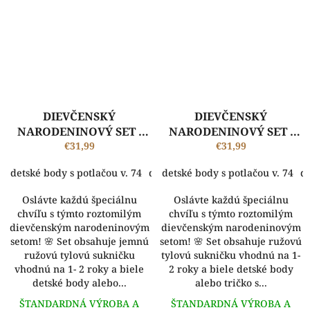
DIEVČENSKÝ
DIEVČENSKÝ
NARODENINOVÝ SET -
NARODENINOVÝ SET -
body s potlačou a
€31,99
body s potlačou a
€31,99
suknička
suknička
detské body s potlačou v. 74
detské body s potlačou v. 80
detské body s potlačou v. 74
dets
de
Oslávte každú špeciálnu
Oslávte každú špeciálnu
chvíľu s týmto roztomilým
chvíľu s týmto roztomilým
dievčenským narodeninovým
dievčenským narodeninovým
setom! 🌸 Set obsahuje jemnú
setom! 🌸 Set obsahuje ružovú
ružovú tylovú sukničku
tylovú sukničku vhodnú na 1-
vhodnú na 1- 2 roky a biele
2 roky a biele detské body
detské body alebo...
alebo tričko s...
ŠTANDARDNÁ VÝROBA A
ŠTANDARDNÁ VÝROBA A