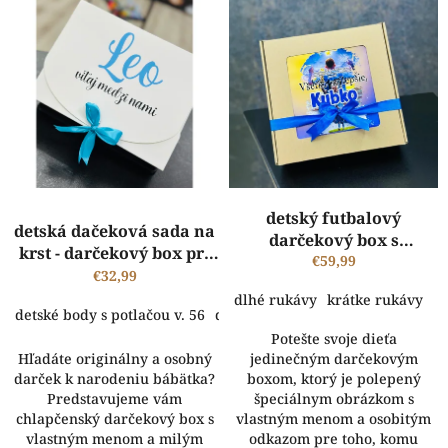
ý
d
p
u
i
k
s
t
p
o
r
v
o
d
u
k
detský futbalový
t
detská dačeková sada na
darčekový box s
o
krst - darčekový box pri
vlastným menom-
€59,99
v
narodení dieťatka
€32,99
mikina a tričko s
dlhé rukávy
krátke rukávy
potlačou MESSI
detské body s potlačou v. 56
detské body s potlačou v. 62
dets
Potešte svoje dieťa
Hľadáte originálny a osobný
jedinečným darčekovým
darček k narodeniu bábätka?
boxom, ktorý je polepený
Predstavujeme vám
špeciálnym obrázkom s
chlapčenský darčekový box s
vlastným menom a osobitým
vlastným menom a milým
odkazom pre toho, komu