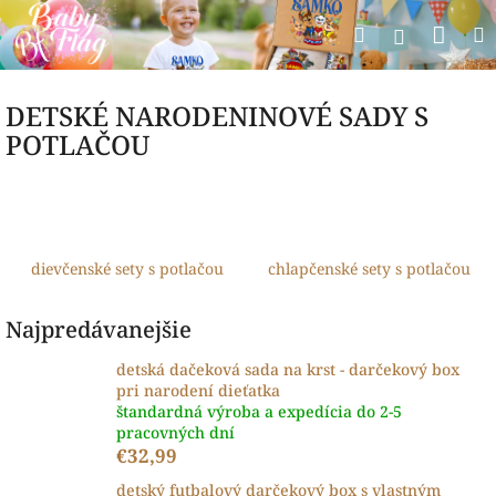
Prejsť
Nák
Hľadať
na
Prihlásen
obsah
koší
DETSKÉ NARODENINOVÉ SADY S
POTLAČOU
dievčenské sety s potlačou
chlapčenské sety s potlačou
Najpredávanejšie
detská dačeková sada na krst - darčekový box
pri narodení dieťatka
štandardná výroba a expedícia do 2-5
pracovných dní
€32,99
detský futbalový darčekový box s vlastným