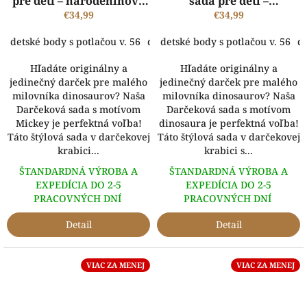
pre deti – narodeninové
sada pre deti –
tričko/ body s menom,
€34,99
Personalizovateľné tričko
€34,99
plyšový Mickey a
s menom a vekom!
detské body s potlačou v. 56
detské body s potlačou v. 62
detské body s potlačou v. 56
dets
de
omaľovánka
Hľadáte originálny a
Hľadáte originálny a
jedinečný darček pre malého
jedinečný darček pre malého
milovníka dinosaurov? Naša
milovníka dinosaurov? Naša
Darčeková sada s motívom
Darčeková sada s motívom
Mickey je perfektná voľba!
dinosaura je perfektná voľba!
Táto štýlová sada v darčekovej
Táto štýlová sada v darčekovej
krabici...
krabici s...
ŠTANDARDNÁ VÝROBA A
ŠTANDARDNÁ VÝROBA A
EXPEDÍCIA DO 2-5
EXPEDÍCIA DO 2-5
PRACOVNÝCH DNÍ
PRACOVNÝCH DNÍ
Detail
Detail
VIAC ZA MENEJ
VIAC ZA MENEJ