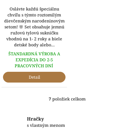
Oslávte každú špeciálnu
chvíľu s týmto roztomilým
dievčenským narodeninovým
setom! 🌸 Set obsahuje jemnú
ružovú tylovú sukničku
vhodnú na 1- 2 roky a biele
detské body alebo...
ŠTANDARDNÁ VÝROBA A
EXPEDÍCIA DO 2-5
PRACOVNÝCH DNÍ
Detail
7
položiek celkom
O
v
l
á
Hračky
d
s vlastným menom
a