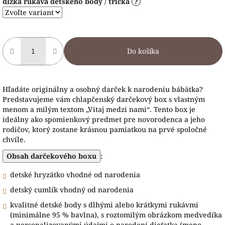
dĺžka rukáva detského body / trička
?
Do košíka
Hľadáte originálny a osobný darček k narodeniu bábätka?
Predstavujeme vám chlapčenský darčekový box s vlastným
menom a milým textom „Vitaj medzi nami“. Tento box je
ideálny ako spomienkový predmet pre novorodenca a jeho
rodičov, ktorý zostane krásnou pamiatkou na prvé spoločné
chvíle
.
Obsah darčekového boxu
:
detské hryzátko vhodné od narodenia
detský cumlík vhodný od narodenia
kvalitné detské body s dlhými alebo krátkymi rukávmi
(minimálne 95 % bavlna), s roztomilým obrázkom medvedíka
a personalizovanými údajmi o narodení dieťatka (meno,