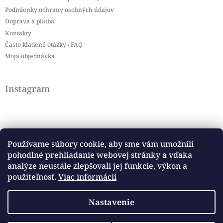
Podmienky ochrany osobných údajov
Doprava a platba
Kontakty
Často kladené otázky / FAQ
Moja objednávka
Instagram
Používame súbory cookie, aby sme vám umožnili
pohodlné prehliadanie webovej stránky a vďaka
Sledovať na Instagrame
analýze neustále zlepšovali jej funkcie, výkon a
použiteľnosť.
Viac informácií
Facebook
Nastavenie