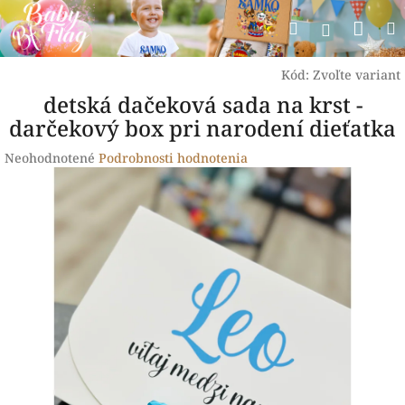
Prejsť
Nák
Hľadať
na
Prihlásen
obsah
koší
Kód:
Zvoľte variant
detská dačeková sada na krst -
darčekový box pri narodení dieťatka
Priemerné
Neohodnotené
Podrobnosti hodnotenia
hodnotenie
produktu
je
0,0
z
5
hviezdičiek.