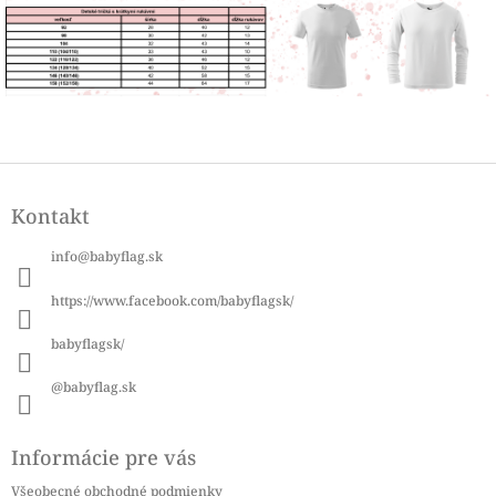
Z
á
Kontakt
p
ä
info
@
babyflag.sk
t
i
https://www.facebook.com/babyflagsk/
e
babyflagsk/
@babyflag.sk
Informácie pre vás
Všeobecné obchodné podmienky