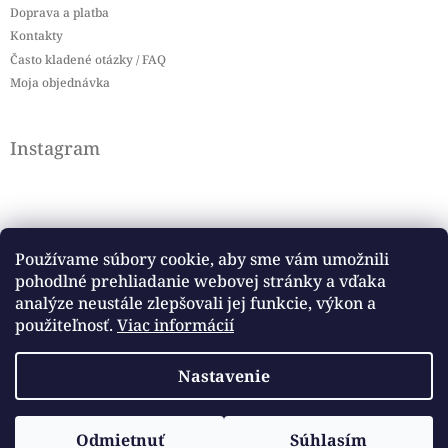
Doprava a platba
Kontakty
Často kladené otázky / FAQ
Moja objednávka
Instagram
Používame súbory cookie, aby sme vám umožnili
pohodlné prehliadanie webovej stránky a vďaka
Sledovať na Instagrame
analýze neustále zlepšovali jej funkcie, výkon a
použiteľnosť.
Viac informácií
Facebook
Nastavenie
Copyright 2026
Baby flag
. Všetky práva vyhradené.
Vytvoril Shoptet
Odmietnuť
Súhlasím