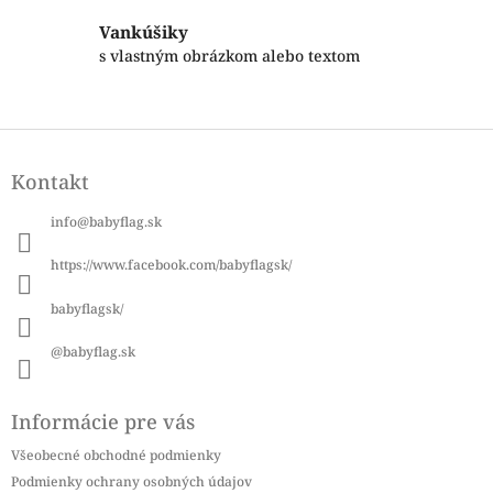
k
Vankúšiky
y
s vlastným obrázkom alebo textom
v
ý
p
i
Z
s
á
u
Kontakt
p
ä
info
@
babyflag.sk
t
i
https://www.facebook.com/babyflagsk/
e
babyflagsk/
@babyflag.sk
Informácie pre vás
Všeobecné obchodné podmienky
Podmienky ochrany osobných údajov