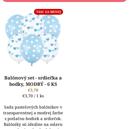
p
r
V
VIAC ZA MENEJ
o
ý
d
p
u
i
k
s
t
p
o
r
v
o
d
u
k
Balónový set - srdiečka a
t
bodky, MODRÝ - 6 KS
o
€3,70
v
Jednotková
€3,70 / 1 ks
cena:
Sada pastelových balónikov v
transparentnej a modrej farbe
s potlačou bodiek a srdiečok.
Balóniky sú ideálne na oslavu