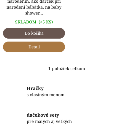
narodenín, ako darček pri
narodení bábätka, na baby
shower...
SKLADOM
(>5 KS)
Do košíka
Detail
1
položiek celkom
O
v
l
á
Hračky
d
s vlastným menom
a
c
i
dačekové sety
e
p
pre malých aj veľkých
r
v