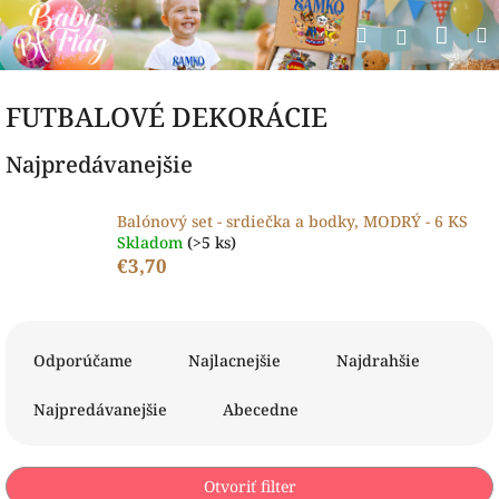
Prejsť
Nák
Hľadať
na
Prihlásen
obsah
koší
FUTBALOVÉ DEKORÁCIE
Najpredávanejšie
Balónový set - srdiečka a bodky, MODRÝ - 6 KS
Skladom
(>5 ks)
€3,70
R
a
Odporúčame
Najlacnejšie
Najdrahšie
d
e
Najpredávanejšie
Abecedne
n
i
e
Otvoriť filter