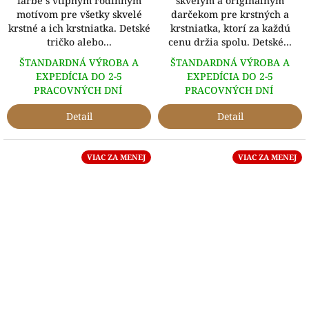
farbe s vtipným rodinným
skvelým a originálnym
motívom pre všetky skvelé
darčekom pre krstných a
krstné a ich krstniatka. Detské
krstniatka, ktorí za každú
tričko alebo...
cenu držia spolu. Detské...
ŠTANDARDNÁ VÝROBA A
ŠTANDARDNÁ VÝROBA A
EXPEDÍCIA DO 2-5
EXPEDÍCIA DO 2-5
PRACOVNÝCH DNÍ
PRACOVNÝCH DNÍ
Detail
Detail
VIAC ZA MENEJ
VIAC ZA MENEJ