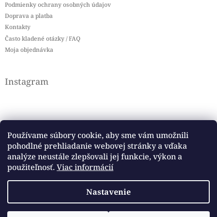
Podmienky ochrany osobných údajov
Doprava a platba
Kontakty
Často kladené otázky / FAQ
Moja objednávka
Instagram
Používame súbory cookie, aby sme vám umožnili
pohodlné prehliadanie webovej stránky a vďaka
Sledovať na Instagrame
analýze neustále zlepšovali jej funkcie, výkon a
použiteľnosť.
Viac informácií
Facebook
Nastavenie