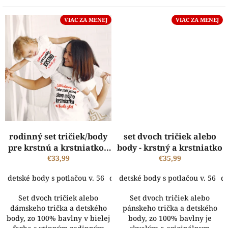
VIAC ZA MENEJ
VIAC ZA MENEJ
rodinný set tričiek/body
set dvoch tričiek alebo
pre krstnú a krstniatko -
body - krstný a krstniatko
Ukľudníme sa!
€33,99
€35,99
detské body s potlačou v. 56
detské body s potlačou v. 62
detské body s potlačou v. 56
dets
de
Set dvoch tričiek alebo
Set dvoch tričiek alebo
dámskeho trička a detského
pánskeho trička a detského
body, zo 100% bavlny v bielej
body, zo 100% bavlny je