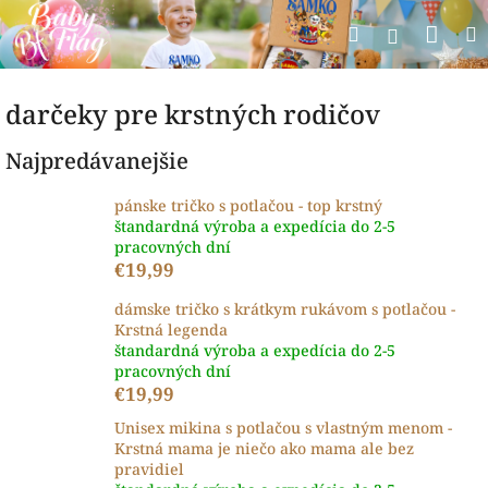
Prejsť
Nák
Hľadať
na
Prihlásen
obsah
koší
darčeky pre krstných rodičov
Najpredávanejšie
pánske tričko s potlačou - top krstný
štandardná výroba a expedícia do 2-5
pracovných dní
€19,99
dámske tričko s krátkym rukávom s potlačou -
Krstná legenda
štandardná výroba a expedícia do 2-5
pracovných dní
€19,99
Unisex mikina s potlačou s vlastným menom -
Krstná mama je niečo ako mama ale bez
pravidiel