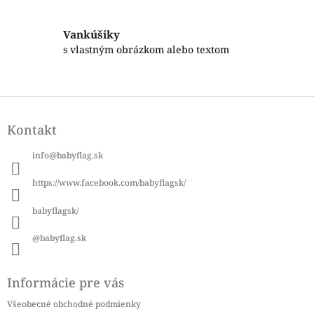
y
v
ý
Vankúšiky
p
s vlastným obrázkom alebo textom
i
s
u
Z
á
Kontakt
p
ä
info
@
babyflag.sk
t
i
https://www.facebook.com/babyflagsk/
e
babyflagsk/
@babyflag.sk
Informácie pre vás
Všeobecné obchodné podmienky