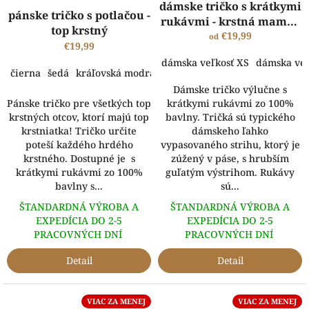
dámske tričko s krátkymi
pánske tričko s potlačou -
rukávmi - krstná mama -
top krstný
chlapčenský motív
€19,99
od
€19,99
dámska veľkosť XS
dámska veľ
čierna
šedá
kráľovská modrá
Dámske tričko výlučne s
Pánske tričko pre všetkých top
krátkymi rukávmi zo 100%
krstných otcov, ktorí majú top
bavlny. Tričká sú typického
krstniatka! Tričko určite
dámskeho ľahko
poteší každého hrdého
vypasovaného strihu, ktorý je
krstného. Dostupné je s
zúžený v páse, s hrubším
krátkymi rukávmi zo 100%
guľatým výstrihom. Rukávy
bavlny s...
sú...
ŠTANDARDNÁ VÝROBA A
ŠTANDARDNÁ VÝROBA A
EXPEDÍCIA DO 2-5
EXPEDÍCIA DO 2-5
PRACOVNÝCH DNÍ
PRACOVNÝCH DNÍ
Detail
Detail
VIAC ZA MENEJ
VIAC ZA MENEJ