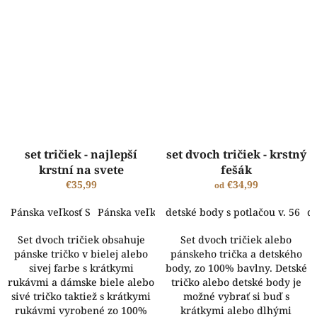
set tričiek - najlepší
set dvoch tričiek - krstný
krstní na svete
fešák
€35,99
€34,99
od
Pánska veľkosť S
Pánska veľkosť M
detské body s potlačou v. 56
Pánska veľkosť L
Pánska 
de
Set dvoch tričiek obsahuje
Set dvoch tričiek alebo
pánske tričko v bielej alebo
pánskeho trička a detského
sivej farbe s krátkymi
body, zo 100% bavlny. Detské
rukávmi a dámske biele alebo
tričko alebo detské body je
sivé tričko taktiež s krátkymi
možné vybrať si buď s
rukávmi vyrobené zo 100%
krátkymi alebo dlhými