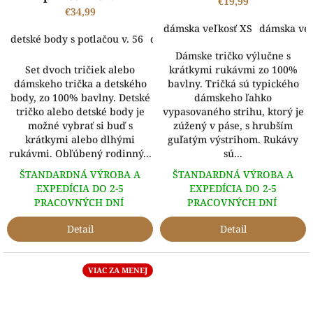
krstná na svete
€19,99
€34,99
dámska veľkosť XS
dámska veľ
detské body s potlačou v. 56
detské body s potlačou v. 62
dets
Dámske tričko výlučne s
Set dvoch tričiek alebo
krátkymi rukávmi zo 100%
dámskeho trička a detského
bavlny. Tričká sú typického
body, zo 100% bavlny. Detské
dámskeho ľahko
tričko alebo detské body je
vypasovaného strihu, ktorý je
možné vybrať si buď s
zúžený v páse, s hrubším
krátkymi alebo dlhými
guľatým výstrihom. Rukávy
rukávmi. Obľúbený rodinný...
sú...
ŠTANDARDNÁ VÝROBA A
ŠTANDARDNÁ VÝROBA A
EXPEDÍCIA DO 2-5
EXPEDÍCIA DO 2-5
PRACOVNÝCH DNÍ
PRACOVNÝCH DNÍ
Detail
Detail
VIAC ZA MENEJ