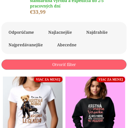
štandardná výroba a expedícia do 2-5
pracovných dní
€33,99
R
a
Odporúčame
Najlacnejšie
Najdrahšie
d
e
Najpredávanejšie
Abecedne
n
i
e
Otvoriť filter
p
r
V
VIAC ZA MENEJ
VIAC ZA MENEJ
o
ý
d
p
u
i
k
s
t
p
o
r
v
o