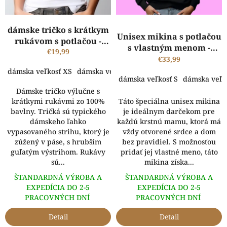
d
u
k
dámske tričko s krátkym
t
Unisex mikina s potlačou
rukávom s potlačou -
o
s vlastným menom -
Krstná legenda
€19,99
v
Krstná mama je niečo
€33,99
ako mama ale bez
dámska veľkosť XS
dámska veľkosť S
dámska veľkosť M
dámsk
dámska veľkosť S
dámska veľk
pravidiel
Dámske tričko výlučne s
krátkymi rukávmi zo 100%
Táto špeciálna unisex mikina
bavlny. Tričká sú typického
je ideálnym darčekom pre
dámskeho ľahko
každú krstnú mamu, ktorá má
vypasovaného strihu, ktorý je
vždy otvorené srdce a dom
zúžený v páse, s hrubším
bez pravidiel. S možnosťou
guľatým výstrihom. Rukávy
pridať jej vlastné meno, táto
sú...
mikina získa...
ŠTANDARDNÁ VÝROBA A
ŠTANDARDNÁ VÝROBA A
EXPEDÍCIA DO 2-5
EXPEDÍCIA DO 2-5
PRACOVNÝCH DNÍ
PRACOVNÝCH DNÍ
Detail
Detail