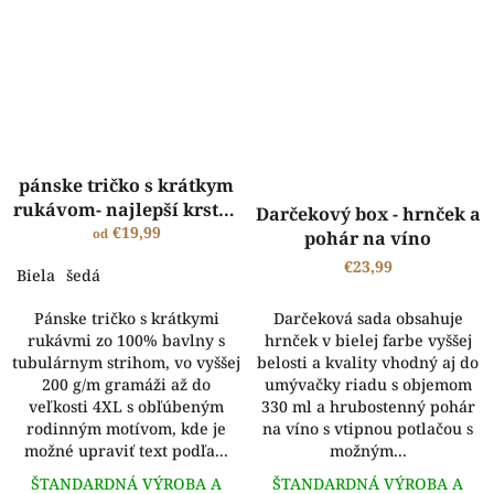
pánske tričko s krátkym
Priemerné
rukávom- najlepší krstný
hodnotenie
Darčekový box - hrnček a
produktu
na svete
€19,99
od
pohár na víno
je
€23,99
5,0
Biela
šedá
z
Pánske tričko s krátkymi
5
Darčeková sada obsahuje
rukávmi zo 100% bavlny s
hviezdičiek.
hrnček v bielej farbe vyššej
tubulárnym strihom, vo vyššej
belosti a kvality vhodný aj do
200 g/m gramáži až do
umývačky riadu s objemom
veľkosti 4XL s obľúbeným
330 ml a hrubostenný pohár
rodinným motívom, kde je
na víno s vtipnou potlačou s
možné upraviť text podľa...
možným...
ŠTANDARDNÁ VÝROBA A
ŠTANDARDNÁ VÝROBA A