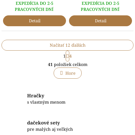
EXPEDÍCIA DO 2-5
EXPEDÍCIA DO 2-5
PRACOVNÝCH DNÍ
PRACOVNÝCH DNÍ
Detail
Detail
Načítať 12 ďalších
S
1
4
t
O
r
41
položiek celkom
v
á
l
n
Hore
á
k
o
d
v
a
a
c
Hračky
n
i
s vlastným menom
i
e
e
p
r
dačekové sety
v
pre malých aj veľkých
k