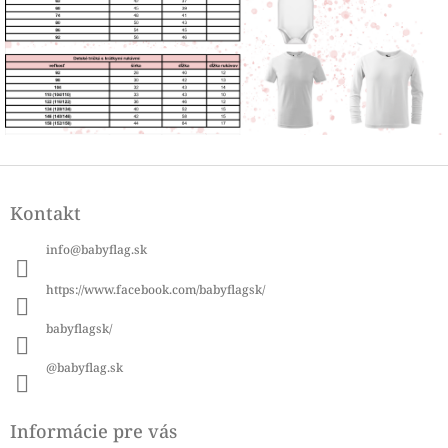
Z
á
Kontakt
p
ä
info
@
babyflag.sk
t
i
https://www.facebook.com/babyflagsk/
e
babyflagsk/
@babyflag.sk
Informácie pre vás