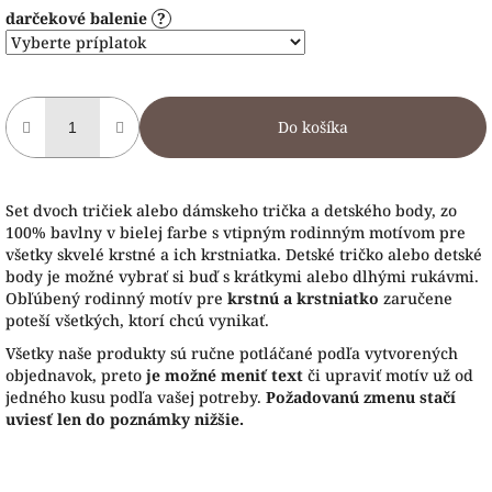
darčekové balenie
?
Do košíka
Set dvoch tričiek alebo dámskeho trička a detského body, zo
100% bavlny v bielej farbe s vtipným rodinným motívom pre
všetky skvelé krstné a ich krstniatka. Detské tričko alebo detské
body je možné vybrať si buď s krátkymi alebo dlhými rukávmi.
Obľúbený rodinný motív pre
krstnú a krstniatko
zaručene
poteší všetkých, ktorí chcú vynikať.
Všetky naše produkty sú ručne potláčané podľa vytvorených
objednavok, preto
je možné meniť text
či upraviť motív už od
jedného kusu podľa vašej potreby.
Požadovanú zmenu stačí
uviesť len do poznámky nižšie.