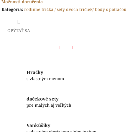
Možnosti doručenia
Kategória
:
rodinné tričká / sety dvoch tričiek/ body s potlačou
OPÝTAŤ SA
Facebook
Twitter
Hračky
s vlastným menom
dačekové sety
pre malých aj veľkých
Vankúšiky
s vlastným obrázkom alebo textom