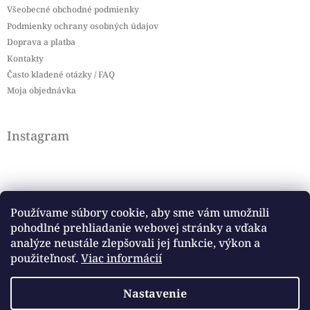
Všeobecné obchodné podmienky
Podmienky ochrany osobných údajov
Doprava a platba
Kontakty
Často kladené otázky / FAQ
Moja objednávka
Instagram
Používame súbory cookie, aby sme vám umožnili
pohodlné prehliadanie webovej stránky a vďaka
Sledovať na Instagrame
analýze neustále zlepšovali jej funkcie, výkon a
použiteľnosť.
Viac informácií
Facebook
Nastavenie