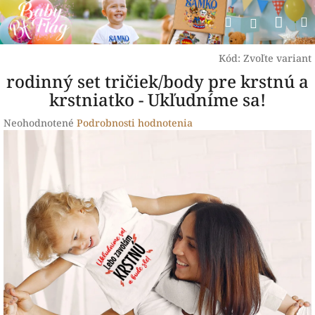
Prejsť
Nák
Hľadať
na
Prihlásen
obsah
koší
Kód:
Zvoľte variant
rodinný set tričiek/body pre krstnú a
krstniatko - Ukľudníme sa!
Priemerné
Neohodnotené
Podrobnosti hodnotenia
hodnotenie
produktu
je
0,0
z
5
hviezdičiek.