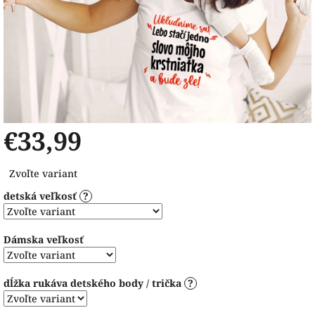
€33,99
Jednotková
Zvoľte variant
cena:
detská veľkosť
?
Dámska veľkosť
dĺžka rukáva detského body / trička
?