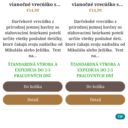
vianočné vrecúško s
vianočné vrecúško s
€14,99
obrázkom a menom
obrázkom a menom -
€14,99
BIELE
Darčekové vrecúško z
Darčekobé vrecúško z
prírodnej jemnej bavlny so
prírodnej jemnej bavlny so
sťahovacími šnúrkami poteší
sťahovacími šnúrkami poteší
určite všetky poslušné detičky,
určite všetky poslušné deti,
ktoré čakajú svoju nádielku od
ktoré čakajú svoju nádielku od
Mikuláša alebo Ježiška. Text
Mikuláša alebo Ježiška. Text
na...
na...
ŠTANDARDNÁ VÝROBA A
ŠTANDARDNÁ VÝROBA A
EXPEDÍCIA DO 2-5
EXPEDÍCIA DO 2-5
PRACOVNÝCH DNÍ
PRACOVNÝCH DNÍ
Do košíka
Do košíka
Detail
Detail
TIP