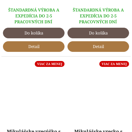
5,0
z
ŠTANDARDNÁ VÝROBA A
ŠTANDARDNÁ VÝROBA A
5
EXPEDÍCIA DO 2-5
EXPEDÍCIA DO 2-5
hviezdičiek.
PRACOVNÝCH DNÍ
PRACOVNÝCH DNÍ
Do košíka
Do košíka
Detail
Detail
VIAC ZA MENEJ
VIAC ZA MENEJ
Mikulášske vrecúško s
Mikulášske vrecko s