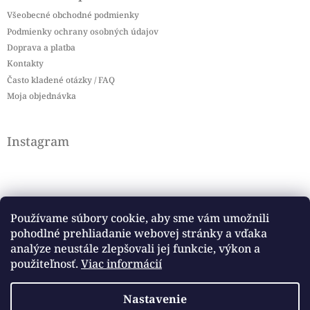
Všeobecné obchodné podmienky
Podmienky ochrany osobných údajov
Doprava a platba
Kontakty
Často kladené otázky / FAQ
Moja objednávka
Instagram
Používame súbory cookie, aby sme vám umožnili
pohodlné prehliadanie webovej stránky a vďaka
Sledovať na Instagrame
analýze neustále zlepšovali jej funkcie, výkon a
použiteľnosť.
Viac informácií
Facebook
Nastavenie