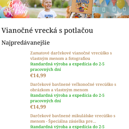
Prejsť
Nák
Hľadať
na
Prihlásen
obsah
koší
Vianočné vrecká s potlačou
Najpredávanejšie
Zamatové darčekové vianočné vrecúško s
vlastným menom a fotografiou
štandardná výroba a expedícia do 2-5
pracovných dní
€14,99
Darčekové bavlnené veľkonočné vrecúško s
obrázkom a vlastným menom
štandardná výroba a expedícia do 2-5
pracovných dní
€14,99
Darčekové bavlnené mikulášske vrecúško s
menom - Špeciálna zásielka pre...
štandardná výroba a expedícia do 2-5