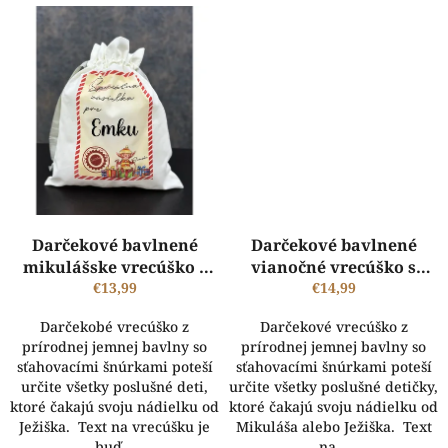
Darčekové bavlnené
Darčekové bavlnené
mikulášske vrecúško s
vianočné vrecúško s
menom - Špeciálna
€13,99
€14,99
obrázkom a menom
zásielka pre...
Darčekobé vrecúško z
Darčekové vrecúško z
prírodnej jemnej bavlny so
prírodnej jemnej bavlny so
sťahovacími šnúrkami poteší
sťahovacími šnúrkami poteší
určite všetky poslušné deti,
určite všetky poslušné detičky,
ktoré čakajú svoju nádielku od
ktoré čakajú svoju nádielku od
Ježiška. Text na vrecúšku je
Mikuláša alebo Ježiška. Text
buď...
na...