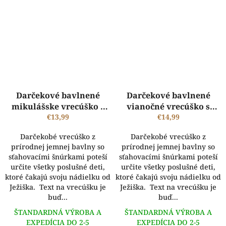
Darčekové bavlnené
Darčekové bavlnené
mikulášske vrecúško s
vianočné vrecúško s
menom - BIELE s textom
€13,99
menom - BIELE
€14,99
Darčekobé vrecúško z
Darčekobé vrecúško z
prírodnej jemnej bavlny so
prírodnej jemnej bavlny so
sťahovacími šnúrkami poteší
sťahovacími šnúrkami poteší
určite všetky poslušné deti,
určite všetky poslušné deti,
ktoré čakajú svoju nádielku od
ktoré čakajú svoju nádielku od
Ježiška. Text na vrecúšku je
Ježiška. Text na vrecúšku je
buď...
buď...
ŠTANDARDNÁ VÝROBA A
ŠTANDARDNÁ VÝROBA A
EXPEDÍCIA DO 2-5
EXPEDÍCIA DO 2-5