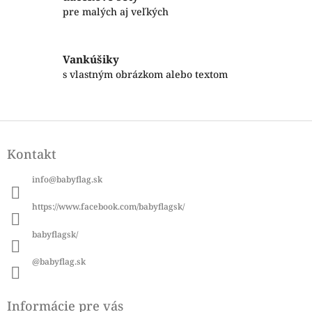
p
pre malých aj veľkých
r
v
k
Vankúšiky
y
s vlastným obrázkom alebo textom
v
ý
p
i
Z
s
á
u
Kontakt
p
ä
info
@
babyflag.sk
t
i
https://www.facebook.com/babyflagsk/
e
babyflagsk/
@babyflag.sk
Informácie pre vás