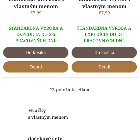
vlastným menom
vlastným menom
€7,99
€7,99
ŠTANDARDNÁ VÝROBA A
ŠTANDARDNÁ VÝROBA A
EXPEDÍCIA DO 2-5
EXPEDÍCIA DO 2-5
PRACOVNÝCH DNÍ
PRACOVNÝCH DNÍ
Do košíka
Do košíka
Detail
Detail
12
položiek celkom
O
v
l
á
Hračky
d
s vlastným menom
a
c
i
dačekové sety
e