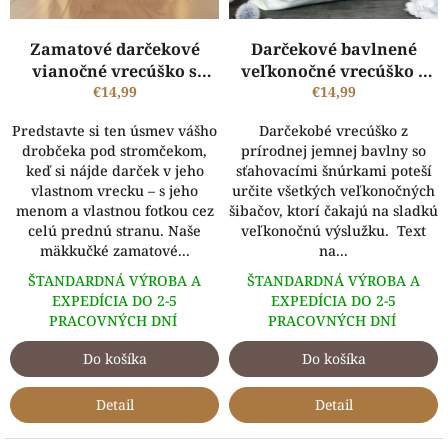
u
k
Zamatové darčekové
Darčekové bavlnené
t
vianočné vrecúško s
veľkonočné vrecúško s
o
vlastným menom a
€14,99
obrázkom a vlastným
€14,99
v
fotografiou
menom
Predstavte si ten úsmev vášho
Darčekobé vrecúško z
drobčeka pod stromčekom,
prírodnej jemnej bavlny so
keď si nájde darček v jeho
sťahovacími šnúrkami poteší
vlastnom vrecku – s jeho
určite všetkých veľkonočných
menom a vlastnou fotkou cez
šibačov, ktorí čakajú na sladkú
celú prednú stranu. Naše
veľkonočnú výslužku. Text
mäkkučké zamatové...
na...
ŠTANDARDNÁ VÝROBA A
ŠTANDARDNÁ VÝROBA A
EXPEDÍCIA DO 2-5
EXPEDÍCIA DO 2-5
PRACOVNÝCH DNÍ
PRACOVNÝCH DNÍ
Do košíka
Do košíka
Detail
Detail