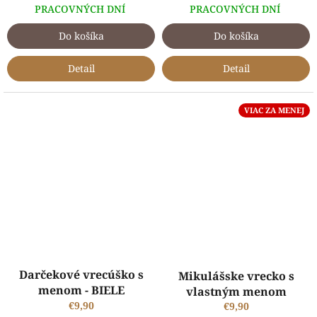
PRACOVNÝCH DNÍ
PRACOVNÝCH DNÍ
Do košíka
Do košíka
Detail
Detail
VIAC ZA MENEJ
Priemerné
Darčekové vrecúško s
hodnotenie
Mikulášske vrecko s
produktu
menom - BIELE
vlastným menom
je
€9,90
€9,90