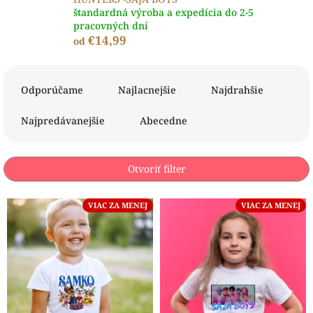
štandardná výroba a expedícia do 2-5
pracovných dní
€14,99
od
R
a
Odporúčame
Najlacnejšie
Najdrahšie
d
e
Najpredávanejšie
Abecedne
n
i
e
Otvoriť filter
p
r
V
VIAC ZA MENEJ
VIAC ZA MENEJ
o
ý
d
p
u
i
k
s
t
p
o
r
v
o