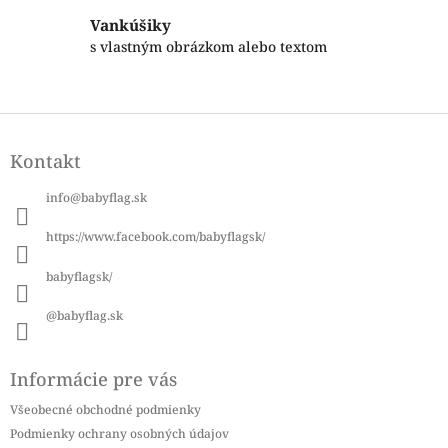
ý
Vankúšiky
p
s vlastným obrázkom alebo textom
i
s
u
Z
á
Kontakt
p
ä
info
@
babyflag.sk
t
i
https://www.facebook.com/babyflagsk/
e
babyflagsk/
@babyflag.sk
Informácie pre vás
Všeobecné obchodné podmienky
Podmienky ochrany osobných údajov