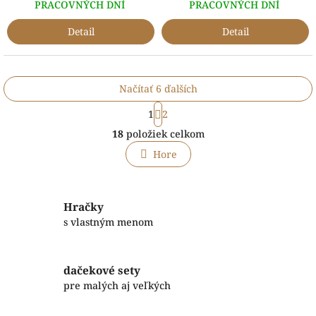
PRACOVNÝCH DNÍ
PRACOVNÝCH DNÍ
Detail
Detail
Načítať 6 ďalších
S
1
2
t
O
r
18
položiek celkom
v
á
l
n
Hore
á
k
o
d
v
a
a
c
Hračky
n
i
s vlastným menom
i
e
e
p
r
dačekové sety
v
pre malých aj veľkých
k
y
v