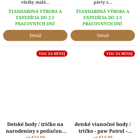
všetky malé...
párty s...
ŠTANDARDNÁ VÝROBA A
ŠTANDARDNÁ VÝROBA A
EXPEDÍCIA DO 2-5
EXPEDÍCIA DO 2-5
PRACOVNÝCH DNÍ
PRACOVNÝCH DNÍ
Detail
Detail
VIAC ZA MENEJ
VIAC ZA MENEJ
Detské body / tričko na
detské vianočné body /
narodeniny s potlačou -
tričko - paw Patrol -
Elsa
€14,99
Labková patrola
€14,99
od
od