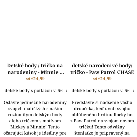
Detské body / tričko na
detské narodenivé body/
narodeniny - Minnie a
tričko - Paw Patrol CHASE
Mickey
€14,99
€14,99
od
od
detské body s potlačou v. 56
detské body s potlačou v. 62
detské body s potlačou v. 56
dets
de
Oslavte jedinečné narodeniny
Predstavte si nadšenie vášho
svojich maličkých s naším
drobčeka, keď uvidí svojho
roztomilým detským body
obľúbeného hrdinu Rocky-ho
alebo tričkom s motívom
z Paw Patrol na svojom novom
Mickey a Minnie! Tento
tričku! Tento odvážny
očarujúci kúsok je ideálny pre
šteniatko je pripravený na