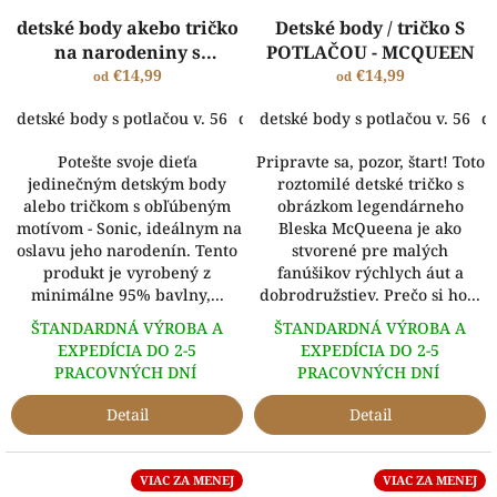
detské body akebo tričko
Detské body / tričko S
na narodeniny s
POTLAČOU - MCQUEEN
motívom Sonic a s
€14,99
€14,99
od
od
vlastným menom
detské body s potlačou v. 56
detské body s potlačou v. 62
detské body s potlačou v. 56
dets
de
Potešte svoje dieťa
Pripravte sa, pozor, štart! Toto
jedinečným detským body
roztomilé detské tričko s
alebo tričkom s obľúbeným
obrázkom legendárneho
motívom - Sonic, ideálnym na
Bleska McQueena je ako
oslavu jeho narodenín. Tento
stvorené pre malých
produkt je vyrobený z
fanúšikov rýchlych áut a
minimálne 95% bavlny,...
dobrodružstiev. Prečo si ho...
ŠTANDARDNÁ VÝROBA A
ŠTANDARDNÁ VÝROBA A
EXPEDÍCIA DO 2-5
EXPEDÍCIA DO 2-5
PRACOVNÝCH DNÍ
PRACOVNÝCH DNÍ
Detail
Detail
VIAC ZA MENEJ
VIAC ZA MENEJ