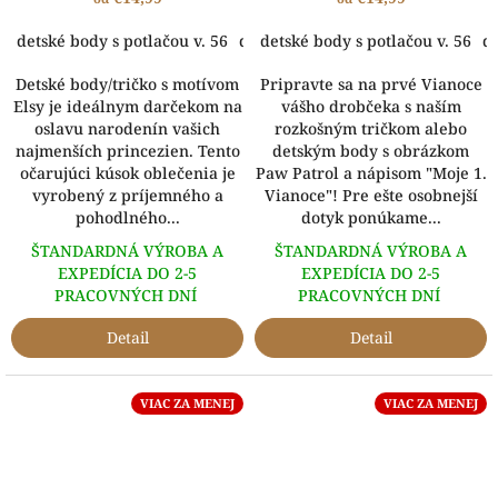
detské body s potlačou v. 56
detské body s potlačou v. 62
detské body s potlačou v. 56
dets
de
Detské body/tričko s motívom
Pripravte sa na prvé Vianoce
Elsy je ideálnym darčekom na
vášho drobčeka s naším
oslavu narodenín vašich
rozkošným tričkom alebo
najmenších princezien. Tento
detským body s obrázkom
očarujúci kúsok oblečenia je
Paw Patrol a nápisom "Moje 1.
vyrobený z príjemného a
Vianoce"! Pre ešte osobnejší
pohodlného...
dotyk ponúkame...
ŠTANDARDNÁ VÝROBA A
ŠTANDARDNÁ VÝROBA A
EXPEDÍCIA DO 2-5
EXPEDÍCIA DO 2-5
PRACOVNÝCH DNÍ
PRACOVNÝCH DNÍ
Detail
Detail
VIAC ZA MENEJ
VIAC ZA MENEJ