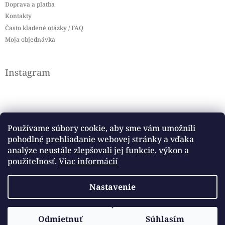
Doprava a platba
Kontakty
Často kladené otázky / FAQ
Moja objednávka
Instagram
Používame súbory cookie, aby sme vám umožnili
pohodlné prehliadanie webovej stránky a vďaka
Sledovať na Instagrame
analýze neustále zlepšovali jej funkcie, výkon a
použiteľnosť.
Viac informácií
Facebook
Nastavenie
Copyright 2026
Baby flag
. Všetky práva vyhradené.
Vytvoril Shoptet
Odmietnuť
Súhlasím