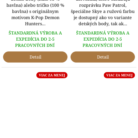
bavlna) alebo tričko (100 %
rozprávku Paw Patrol,
bavlna) s originálnym
špeciálne Skye a ružovú farbu
motívom K-Pop Demon
je dostupný ako vo variante
Hunters...
detských body, tak ak...
ŠTANDARDNÁ VÝROBA A
ŠTANDARDNÁ VÝROBA A
EXPEDÍCIA DO 2-5
EXPEDÍCIA DO 2-5
PRACOVNÝCH DNÍ
PRACOVNÝCH DNÍ
Detail
Detail
VIAC ZA MENEJ
VIAC ZA MENEJ