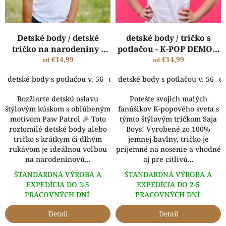
d
u
k
Detské body / detské
detské body / tričko s
t
tričko na narodeniny -
potlačou - K-POP DEMON
o
paw patrol party
€14,99
HUNTERS -SAJA BOYS
€14,99
od
od
v
detské body s potlačou v. 56
detské body s potlačou v. 62
detské body s potlačou v. 56
dets
de
Rozžiarte detskú oslavu
Potešte svojich malých
štýlovým kúskom s obľúbeným
fanúšikov K-popového sveta s
motívom Paw Patrol 🎉 Toto
týmto štýlovým tričkom Saja
roztomilé detské body alebo
Boys! Vyrobené zo 100%
tričko s krátkym či dlhým
jemnej bavlny, tričko je
rukávom je ideálnou voľbou
príjemné na nosenie a vhodné
na narodeninovú...
aj pre citlivú...
ŠTANDARDNÁ VÝROBA A
ŠTANDARDNÁ VÝROBA A
EXPEDÍCIA DO 2-5
EXPEDÍCIA DO 2-5
PRACOVNÝCH DNÍ
PRACOVNÝCH DNÍ
Detail
Detail