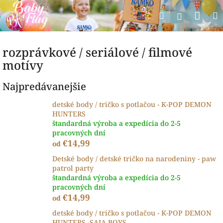
Prejsť
Nák
Hľadať
na
Prihlásen
obsah
koší
rozprávkové / seriálové / filmové
motívy
Najpredávanejšie
detské body / tričko s potlačou - K-POP DEMON
HUNTERS
štandardná výroba a expedícia do 2-5
pracovných dní
€14,99
od
Detské body / detské tričko na narodeniny - paw
patrol party
štandardná výroba a expedícia do 2-5
pracovných dní
€14,99
od
detské body / tričko s potlačou - K-POP DEMON
HUNTERS -SAJA BOYS