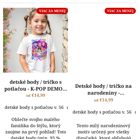
VIAC ZA MENEJ
VIAC ZA MENEJ
detské body / tričko s
Detské body / tričko na
potlačou - K-POP DEMON
narodeniny -
HUNTERS
€14,99
od
narodeninové Paw Patrol
€14,99
od
tričko
detské body s potlačou v. 56
detské body s potlačou v. 62
dets
detské body s potlačou v. 56
de
Oblečte svojho malého
fanúšika do štýlu, ktorý
Tento milý narodeninový
zaujme na prvý pohľad! Toto
motív určený pre všetky
detské body (min. 95 %
dievčatká, ktoré obľubujú