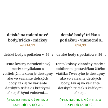
detské narodeninové
detské body/ tričko s
body/tričko - mickey
potlačou - vianočné s
€14,99
Tweety
€14,99
od
detské body s potlačou v. 56
detské body s potlačou v. 62
detské body s potlačou v. 56
dets
de
Tento krásny narodeninový
Tento krásny vianočný motív s
motív s myšiakom a
obľúbenou postavičkou žltého
voliteľným textom je dostupný
vtáčika Tweetyho je dostupný
ako vo variante detských
ako vo variante detských
body, tak aj vo variante
body, tak aj vo variante
detských tričiek s krátkymi
detských tričiek s krátkymi
ale aj dlhými rukávmi....
ale aj...
ŠTANDARDNÁ VÝROBA A
ŠTANDARDNÁ VÝROBA A
EXPEDÍCIA DO 2-5
EXPEDÍCIA DO 2-5