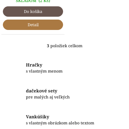
SKLADOM
(2 KS)
Do košíka
Detail
3
položiek celkom
O
v
l
á
Hračky
d
s vlastným menom
a
c
i
dačekové sety
e
p
pre malých aj veľkých
r
v
k
Vankúšiky
y
s vlastným obrázkom alebo textom
v