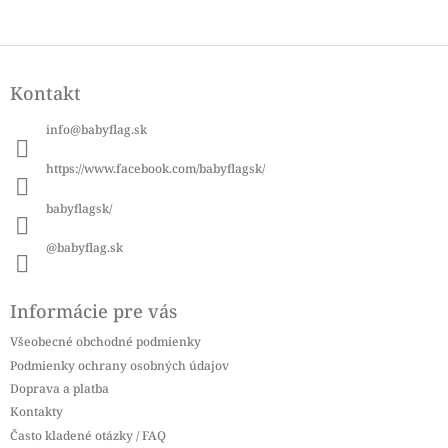
ý
p
i
Z
s
á
u
Kontakt
p
ä
info
@
babyflag.sk
t
i
https://www.facebook.com/babyflagsk/
e
babyflagsk/
@babyflag.sk
Informácie pre vás
Všeobecné obchodné podmienky
Podmienky ochrany osobných údajov
Doprava a platba
Kontakty
Často kladené otázky / FAQ