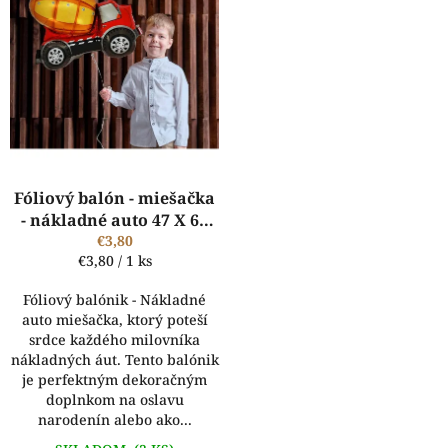
Fóliový balón - miešačka
- nákladné auto 47 X 67
€3,80
cm
Jednotková
€3,80 / 1 ks
cena:
Fóliový balónik - Nákladné
auto miešačka, ktorý poteší
srdce každého milovníka
nákladných áut. Tento balónik
je perfektným dekoračným
doplnkom na oslavu
narodenín alebo ako...