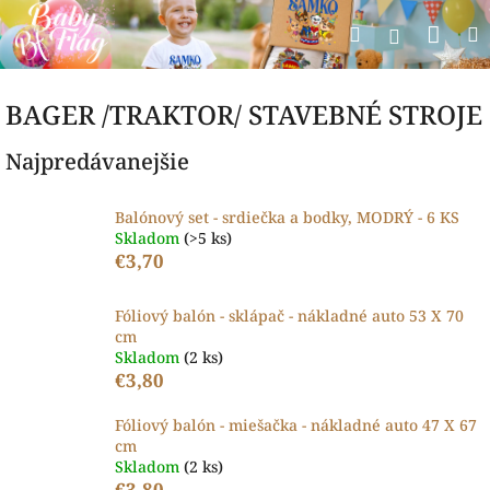
Prejsť
Nák
Hľadať
na
Prihlásen
obsah
koší
BAGER /TRAKTOR/ STAVEBNÉ STROJE
Najpredávanejšie
Balónový set - srdiečka a bodky, MODRÝ - 6 KS
Skladom
(>5 ks)
€3,70
Fóliový balón - sklápač - nákladné auto 53 X 70
cm
Skladom
(2 ks)
€3,80
Fóliový balón - miešačka - nákladné auto 47 X 67
cm
Skladom
(2 ks)
€3,80