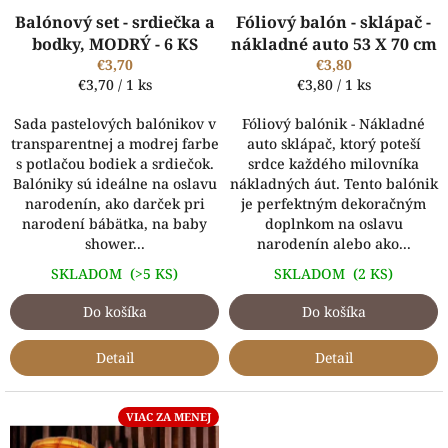
k
Balónový set - srdiečka a
Fóliový balón - sklápač -
t
bodky, MODRÝ - 6 KS
nákladné auto 53 X 70 cm
o
€3,70
€3,80
v
Jednotková
Jednotková
€3,70 / 1 ks
€3,80 / 1 ks
cena:
cena:
Sada pastelových balónikov v
Fóliový balónik - Nákladné
transparentnej a modrej farbe
auto sklápač, ktorý poteší
s potlačou bodiek a srdiečok.
srdce každého milovníka
Balóniky sú ideálne na oslavu
nákladných áut. Tento balónik
narodenín, ako darček pri
je perfektným dekoračným
narodení bábätka, na baby
doplnkom na oslavu
shower...
narodenín alebo ako...
SKLADOM
(>5 KS)
SKLADOM
(2 KS)
Do košíka
Do košíka
Detail
Detail
VIAC ZA MENEJ