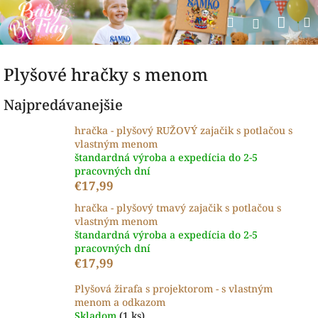
Prejsť
Nák
Hľadať
na
Prihlásen
obsah
koší
Plyšové hračky s menom
Najpredávanejšie
hračka - plyšový RUŽOVÝ zajačik s potlačou s
vlastným menom
štandardná výroba a expedícia do 2-5
pracovných dní
€17,99
hračka - plyšový tmavý zajačik s potlačou s
vlastným menom
štandardná výroba a expedícia do 2-5
pracovných dní
€17,99
Plyšová žirafa s projektorom - s vlastným
menom a odkazom
Skladom
(1 ks)