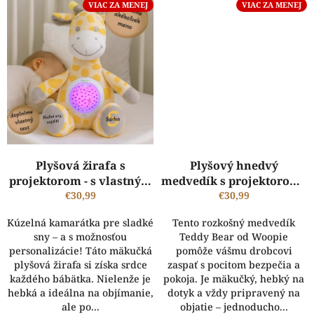
VIAC ZA MENEJ
VIAC ZA MENEJ
Plyšová žirafa s
Plyšový hnedvý
projektorom - s vlastným
medvedík s projektorom -
menom a odkazom
€30,99
s vlastným menom a
€30,99
odkazom
Kúzelná kamarátka pre sladké
Tento rozkošný medvedík
sny – a s možnosťou
Teddy Bear od Woopie
personalizácie! Táto mäkučká
pomôže vášmu drobcovi
plyšová žirafa si získa srdce
zaspať s pocitom bezpečia a
každého bábätka. Nielenže je
pokoja. Je mäkučký, hebký na
hebká a ideálna na objímanie,
dotyk a vždy pripravený na
ale po...
objatie – jednoducho...