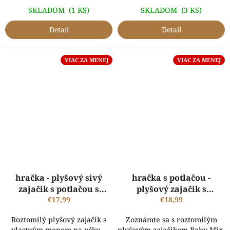
SKLADOM
(1 KS)
SKLADOM
(3 KS)
Detail
Detail
VIAC ZA MENEJ
VIAC ZA MENEJ
hračka - plyšový sivý
hračka s potlačou -
zajačik s potlačou s
plyšový zajačik s
vlastným menom
€17,99
vlastným menom
€18,99
Roztomilý plyšový zajačik s
Zoznámte sa s roztomilým
vlastným menom na ušku –
plyšovým zajačikom Baby Mix,