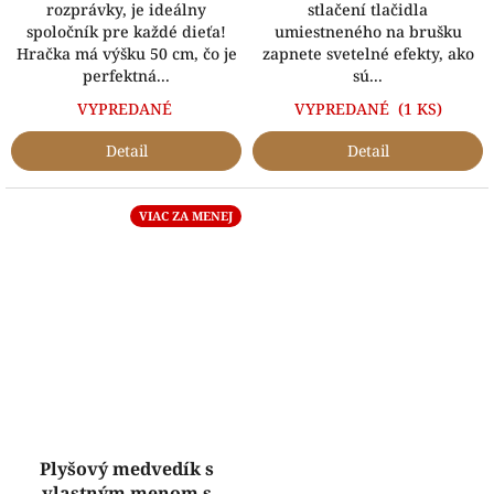
rozprávky, je ideálny
stlačení tlačidla
spoločník pre každé dieťa!
umiestneného na brušku
Hračka má výšku 50 cm, čo je
zapnete svetelné efekty, ako
perfektná...
sú...
VYPREDANÉ
VYPREDANÉ
(1 KS)
Detail
Detail
VIAC ZA MENEJ
Plyšový medvedík s
vlastným menom s