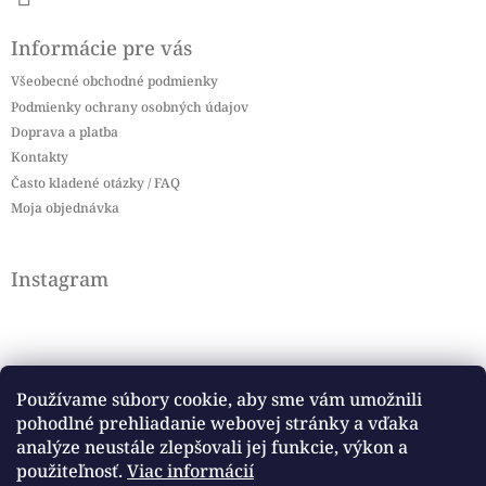
Informácie pre vás
Všeobecné obchodné podmienky
Podmienky ochrany osobných údajov
Doprava a platba
Kontakty
Často kladené otázky / FAQ
Moja objednávka
Instagram
Používame súbory cookie, aby sme vám umožnili
pohodlné prehliadanie webovej stránky a vďaka
Sledovať na Instagrame
analýze neustále zlepšovali jej funkcie, výkon a
použiteľnosť.
Viac informácií