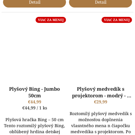
Detail
Detail
VIAC ZA MENEJ
VIAC ZA MENEJ
Plyšový Bing - Jumbo
Plyšový medvedík s
50cm
projektorom - modrý - s
€44,99
vlastným menom
€29,99
Jednotková
€44,99 / 1 ks
cena:
Roztomilý plyšový medvedík s
Plyšová hračka Bing – 50 cm
možnosťou doplnenia
Tento roztomilý plyšový Bing,
vlasntného mena n čiapočku
obľúbený hrdina detskej
medvedíka s projektorom. Po