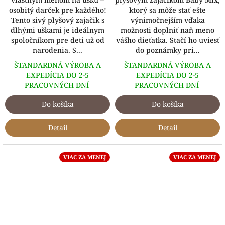
osobitý darček pre každého!
ktorý sa môže stať ešte
Tento sivý plyšový zajačik s
výnimočnejším vďaka
dlhými uškami je ideálnym
možnosti doplniť naň meno
spoločníkom pre deti už od
vášho dieťatka. Stačí ho uviesť
narodenia. S...
do poznámky pri...
ŠTANDARDNÁ VÝROBA A
ŠTANDARDNÁ VÝROBA A
EXPEDÍCIA DO 2-5
EXPEDÍCIA DO 2-5
PRACOVNÝCH DNÍ
PRACOVNÝCH DNÍ
Do košíka
Do košíka
Detail
Detail
VIAC ZA MENEJ
VIAC ZA MENEJ