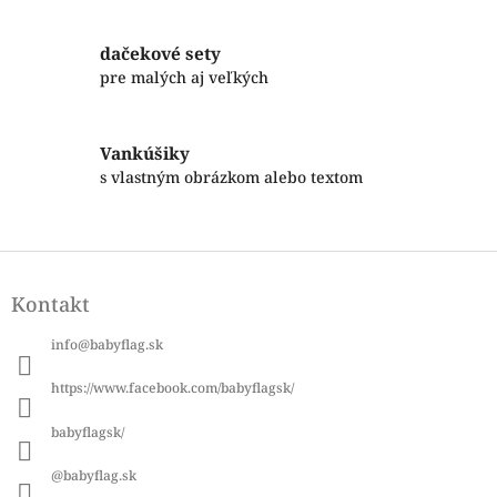
c
i
dačekové sety
e
p
pre malých aj veľkých
r
v
k
Vankúšiky
y
s vlastným obrázkom alebo textom
v
ý
p
i
Z
s
á
u
Kontakt
p
ä
info
@
babyflag.sk
t
i
https://www.facebook.com/babyflagsk/
e
babyflagsk/
@babyflag.sk