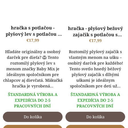
Priemerné
hračka s potlačou -
hodnotenie
hračka - plyšový bežový
produktu
plyšový lev s potlačou s
zajačik s potlačou s
je
vlastným menom
€17,99
vlastným menom
€17,99
5,0
z
Hľadáte originálny a osobný
Roztomilý plyšový zajačik s
5
darček pre dieťa? 🦁 Tento
vlastným menom na ušku –
hviezdičiek.
roztomilý plyšový lev s
osobitý darček pre každého!
menom značky Baby Mix je
Tento svetlo hnedý béžový
ideálnym spoločníkom pre
plyšový zajačik s dlhými
chlapcov aj dievčatá. Mäkučká
uškami je ideálnym
hračka je vyrobená...
spoločníkom pre deti už...
ŠTANDARDNÁ VÝROBA A
ŠTANDARDNÁ VÝROBA A
EXPEDÍCIA DO 2-5
EXPEDÍCIA DO 2-5
PRACOVNÝCH DNÍ
PRACOVNÝCH DNÍ
Do košíka
Do košíka