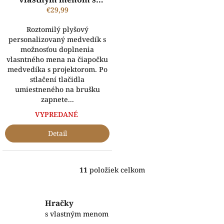
projektorom - ružový
€29,99
Roztomilý plyšový
personalizovaný medvedík s
možnosťou doplnenia
vlasntného mena na čiapočku
medvedíka s projektorom. Po
stlačení tlačidla
umiestneného na brušku
zapnete...
VYPREDANÉ
Detail
11
položiek celkom
O
v
l
á
Hračky
d
s vlastným menom
a