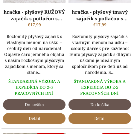
u
k
hračka - plyšový RUŽOVÝ
hračka - plyšový tmavý
t
zajačik s potlačou s
zajačik s potlačou s
o
vlastným menom
€17,99
vlastným menom
€17,99
v
Roztomilý plyšový zajačik s
Roztomilý plyšový zajačik s
vlastným menom na ušku –
vlastným menom na ušku –
osobitý deti od narodenia!
osobitý darček pre každého!
Objavte čaro jemného objatia
Tento plyšový zajačik s dlhými
s naším rozkošným plyšovým
uškami je ideálnym
zajačikom s menom, ktorý sa
spoločníkom pre deti už od
stane...
narodenia. S...
ŠTANDARDNÁ VÝROBA A
ŠTANDARDNÁ VÝROBA A
EXPEDÍCIA DO 2-5
EXPEDÍCIA DO 2-5
PRACOVNÝCH DNÍ
PRACOVNÝCH DNÍ
Do košíka
Do košíka
Detail
Detail