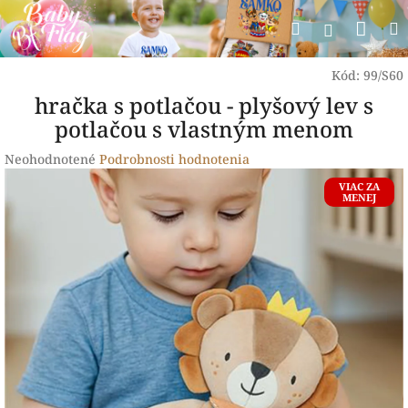
Prejsť
Nák
Hľadať
na
Prihlásen
obsah
koší
Kód:
99/S60
hračka s potlačou - plyšový lev s
potlačou s vlastným menom
Priemerné
Neohodnotené
Podrobnosti hodnotenia
hodnotenie
VIAC ZA
produktu
MENEJ
je
0,0
z
5
hviezdičiek.