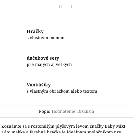
Facebook
Twitter
Hračky
s vlastným menom
dačekové sety
pre malých aj veľkých
Vankúšiky
s vlastným obrázkom alebo textom
Popis
Hodnotenie
Diskusia
Zoznámte sa s roztomilým plyšovým levom značky Baby Mix!
Táto mäkká a farebná hračka je ideálnym spoločníkom pre