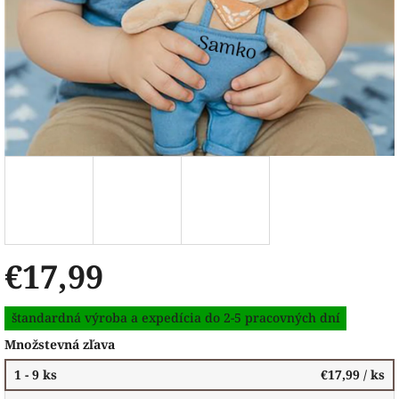
€17,99
Jednotková
štandardná výroba a expedícia do 2-5 pracovných dní
cena:
Množstevná zľava
1 - 9 ks
€17,99
/ ks