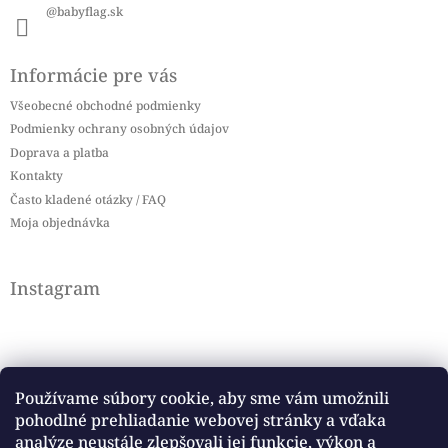
@babyflag.sk
Informácie pre vás
Všeobecné obchodné podmienky
Podmienky ochrany osobných údajov
Doprava a platba
Kontakty
Často kladené otázky / FAQ
Moja objednávka
Instagram
Používame súbory cookie, aby sme vám umožnili
pohodlné prehliadanie webovej stránky a vďaka
Sledovať na Instagrame
analýze neustále zlepšovali jej funkcie, výkon a