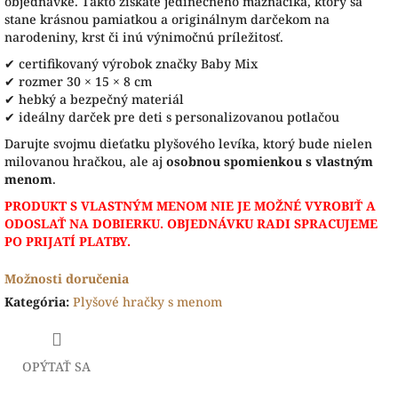
objednávke. Takto získate jedinečného maznáčika, ktorý sa
stane krásnou pamiatkou a originálnym darčekom na
narodeniny, krst či inú výnimočnú príležitosť.
✔ certifikovaný výrobok značky Baby Mix
✔ rozmer 30 × 15 × 8 cm
✔ hebký a bezpečný materiál
✔ ideálny darček pre deti s personalizovanou potlačou
Darujte svojmu dieťatku plyšového levíka, ktorý bude nielen
milovanou hračkou, ale aj
osobnou spomienkou s vlastným
menom
.
PRODUKT S VLASTNÝM MENOM NIE JE MOŽNÉ VYROBIŤ A
ODOSLAŤ NA DOBIERKU. OBJEDNÁVKU RADI SPRACUJEME
PO PRIJATÍ PLATBY.
Možnosti doručenia
Kategória
:
Plyšové hračky s menom
OPÝTAŤ SA