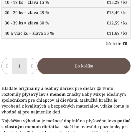
10 - 19 ks = zľava 15 %
€15,29
/ ks
20 - 29 ks = zľava 25 %
€13,49
/ ks
30 - 39 ks = zľava 30 %
€12,59
/ ks
40 a viac ks = zľava 35 %
€11,69
/ ks
Ušetríte
€0
Do košíka
Hľadáte originálny a osobný darček pre dieťa? 🦁 Tento
roztomilý
plyšový lev s menom
značky Baby Mix je ideálnym
spoločníkom pre chlapcov aj dievčatá. Mäkučká hračka je
vyrobená z kvalitných a bezpečných materiálov, vďaka čomu je
vhodná aj pre najmenšie deti.
Najväčšou výhodou je možnosť doplniť na plyšového leva
potlač
s vlastným menom dieťatka
– stačí ho uviesť do poznámky pri