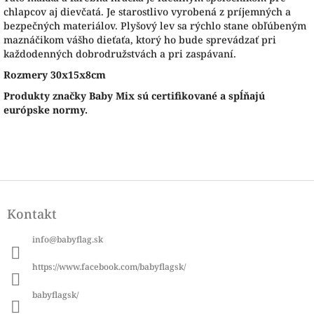
chlapcov aj dievčatá. Je starostlivo vyrobená z príjemných a
bezpečných materiálov. Plyšový lev sa rýchlo stane obľúbeným
maznáčikom vášho dieťaťa, ktorý ho bude sprevádzať pri
každodenných dobrodružstvách a pri zaspávaní.
Rozmery 30x15x8cm
Produkty značky Baby Mix sú certifikované a spĺňajú
európske normy.
Z
á
Kontakt
p
ä
info
@
babyflag.sk
t
i
https://www.facebook.com/babyflagsk/
e
babyflagsk/