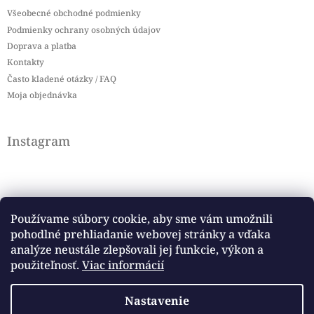
Všeobecné obchodné podmienky
Podmienky ochrany osobných údajov
Doprava a platba
Kontakty
Často kladené otázky / FAQ
Moja objednávka
Instagram
Používame súbory cookie, aby sme vám umožnili
pohodlné prehliadanie webovej stránky a vďaka
Sledovať na Instagrame
analýze neustále zlepšovali jej funkcie, výkon a
použiteľnosť.
Viac informácií
Facebook
Nastavenie