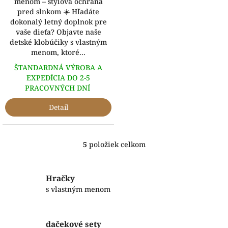
menom – štýlová ochrana
pred slnkom ☀️ Hľadáte
dokonalý letný doplnok pre
vaše dieťa? Objavte naše
detské klobúčiky s vlastným
menom, ktoré...
ŠTANDARDNÁ VÝROBA A
EXPEDÍCIA DO 2-5
PRACOVNÝCH DNÍ
Detail
5
položiek celkom
O
v
l
á
Hračky
d
s vlastným menom
a
c
i
dačekové sety
e