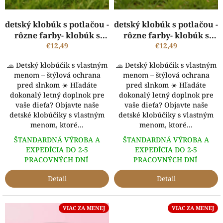
u
k
detský klobúk s potlačou -
detský klobúk s potlačou -
t
rôzne farby- klobúk s
rôzne farby- klobúk s
o
vlastným menom
€12,49
vlastným menom
€12,49
v
🧢 Detský klobúčik s vlastným
🧢 Detský klobúčik s vlastným
menom – štýlová ochrana
menom – štýlová ochrana
pred slnkom ☀️ Hľadáte
pred slnkom ☀️ Hľadáte
dokonalý letný doplnok pre
dokonalý letný doplnok pre
vaše dieťa? Objavte naše
vaše dieťa? Objavte naše
detské klobúčiky s vlastným
detské klobúčiky s vlastným
menom, ktoré...
menom, ktoré...
ŠTANDARDNÁ VÝROBA A
ŠTANDARDNÁ VÝROBA A
EXPEDÍCIA DO 2-5
EXPEDÍCIA DO 2-5
PRACOVNÝCH DNÍ
PRACOVNÝCH DNÍ
Detail
Detail
VIAC ZA MENEJ
VIAC ZA MENEJ