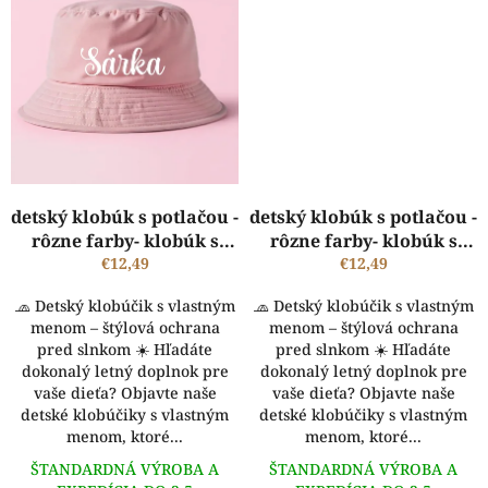
detský klobúk s potlačou -
detský klobúk s potlačou -
rôzne farby- klobúk s
rôzne farby- klobúk s
vlastným menom
€12,49
vlastným menom
€12,49
🧢 Detský klobúčik s vlastným
🧢 Detský klobúčik s vlastným
menom – štýlová ochrana
menom – štýlová ochrana
pred slnkom ☀️ Hľadáte
pred slnkom ☀️ Hľadáte
dokonalý letný doplnok pre
dokonalý letný doplnok pre
vaše dieťa? Objavte naše
vaše dieťa? Objavte naše
detské klobúčiky s vlastným
detské klobúčiky s vlastným
menom, ktoré...
menom, ktoré...
ŠTANDARDNÁ VÝROBA A
ŠTANDARDNÁ VÝROBA A