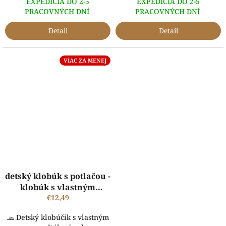
EXPEDÍCIA DO 2-5
EXPEDÍCIA DO 2-5
PRACOVNÝCH DNÍ
PRACOVNÝCH DNÍ
Detail
Detail
VIAC ZA MENEJ
detský klobúk s potlačou -
klobúk s vlastným
menom
€12,49
🧢 Detský klobúčik s vlastným