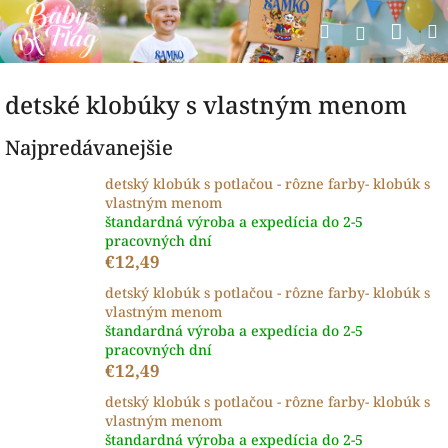
Prejsť
Nák
Hľadať
na
Prihlásen
obsah
koší
detské klobúky s vlastným menom
Najpredávanejšie
detský klobúk s potlačou - rôzne farby- klobúk s
vlastným menom
štandardná výroba a expedícia do 2-5
pracovných dní
€12,49
detský klobúk s potlačou - rôzne farby- klobúk s
vlastným menom
štandardná výroba a expedícia do 2-5
pracovných dní
€12,49
detský klobúk s potlačou - rôzne farby- klobúk s
vlastným menom
štandardná výroba a expedícia do 2-5