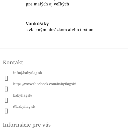
p
pre malých aj veľkých
r
v
k
Vankúšiky
y
s vlastným obrázkom alebo textom
v
ý
p
i
Z
s
á
u
Kontakt
p
ä
info
@
babyflag.sk
t
i
https://www.facebook.com/babyflagsk/
e
babyflagsk/
@babyflag.sk
Informácie pre vás