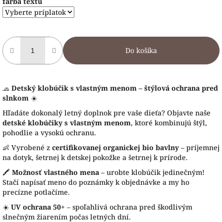
farba textu
Do košíka
🧢
Detský klobúčik s vlastným menom – štýlová ochrana pred
slnkom
☀️
Hľadáte dokonalý letný doplnok pre vaše dieťa? Objavte naše
detské klobúčiky s vlastným menom
, ktoré kombinujú štýl,
pohodlie a vysokú ochranu.
👶 Vyrobené z
certifikovanej organickej bio bavlny
– príjemnej
na dotyk, šetrnej k detskej pokožke a šetrnej k prírode.
🖍️
Možnosť vlastného mena
– urobte klobúčik jedinečným!
Stačí napísať meno do poznámky k objednávke a my ho
precízne potlačíme.
☀️
UV ochrana 50+
– spoľahlivá ochrana pred škodlivým
slnečným žiarením počas letných dní.