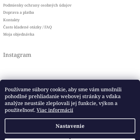
Podmienky ochrany osobných údajov
Doprava a platba
Kontakty
Často kladené otázky / FAQ
Moja objednávka
Instagram
Používame súbory cookie, aby sme vám umožnili
pohodlné prehliadanie webovej stránky a vďaka
Sledovať na Instagrame
analýze neustále zlepšovali jej funkcie, výkon a
použiteľnosť.
Viac informácií
Facebook
Nastavenie