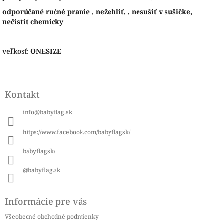
odporúčané ručné pranie
,
nežehliť, , nesušiť v sušičke,
nečistiť chemicky
veľkosť:
ONESIZE
Z
á
Kontakt
p
ä
info
@
babyflag.sk
t
i
https://www.facebook.com/babyflagsk/
e
babyflagsk/
@babyflag.sk
Informácie pre vás
Všeobecné obchodné podmienky