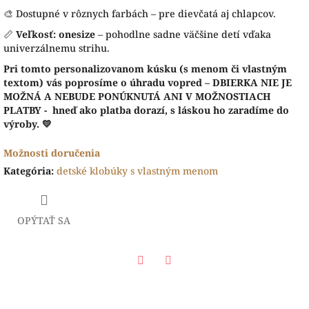
🎨 Dostupné v rôznych farbách – pre dievčatá aj chlapcov.
📏
Veľkosť: onesize
– pohodlne sadne väčšine detí vďaka
univerzálnemu strihu.
Pri tomto personalizovanom kúsku (s menom či vlastným
textom) vás poprosíme o úhradu vopred – DBIERKA NIE JE
MOŽNÁ A NEBUDE PONÚKNUTÁ ANI V MOŽNOSTIACH
PLATBY - hneď ako platba dorazí, s láskou ho zaradíme do
výroby. 💛
Možnosti doručenia
Kategória
:
detské klobúky s vlastným menom
OPÝTAŤ SA
Facebook
Twitter