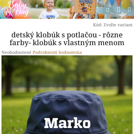
Prejsť
Nák
Hľadať
na
Prihlásen
obsah
koší
Kód:
Zvoľte variant
detský klobúk s potlačou - rôzne
farby- klobúk s vlastným menom
Priemerné
Neohodnotené
Podrobnosti hodnotenia
hodnotenie
produktu
je
0,0
z
5
hviezdičiek.