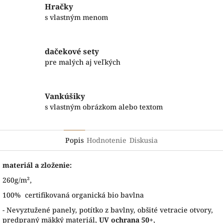
Hračky
s vlastným menom
dačekové sety
pre malých aj veľkých
Vankúšiky
s vlastným obrázkom alebo textom
Popis
Hodnotenie
Diskusia
materiál a zloženie:
260g/m²,
100% certifikovaná organická bio bavlna
- Nevyztužené panely, potítko z bavlny, obšité vetracie otvory,
predpraný mäkký materiál,
UV ochrana 50+
,