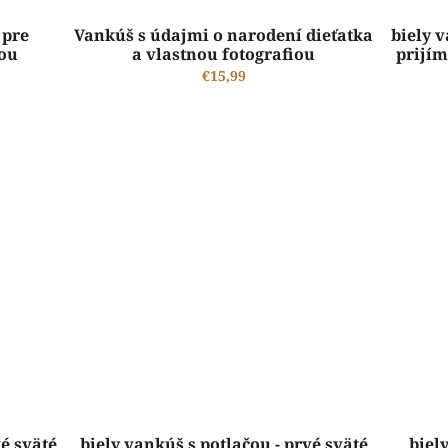
 pre
Vankúš s údajmi o narodení dieťatka
biely v
ou
a vlastnou fotografiou
prijí
€15,99
ŠTANDARDNÁ VÝROBA A EXPEDÍCIA DO 2-5 PRACOVNÝCH DNÍ
vé sväté
biely vankúš s potlačou - prvé sväté
biel