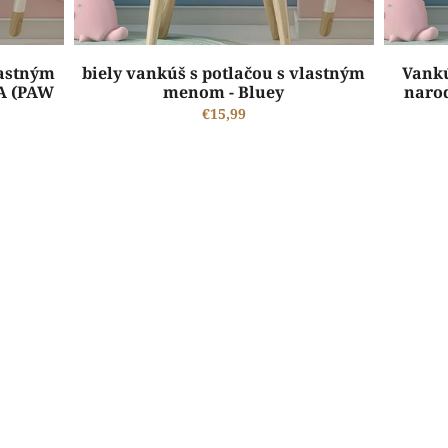
lastným
biely vankúš s potlačou s vlastným
Vankú
A (PAW
menom - Bluey
narod
€15,99
ŠTANDARDNÁ VÝROBA A EXPEDÍCIA DO 2-5 PRACOVNÝCH DNÍ