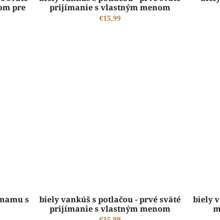
om pre
prijímanie s vlastným menom
€15,99
ŠTANDARDNÁ VÝROBA A EXPEDÍCIA DO 2-5 PRACOVNÝCH DNÍ
 mamu s
biely vankúš s potlačou - prvé sväté
biely 
prijímanie s vlastným menom
m
€15,99