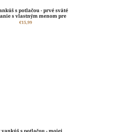
ankúš s potlačou - prvé sväté
manie s vlastným menom pre
chlapčeka
€15,99
ŠTANDARDNÁ VÝROBA A EXPEDÍCIA DO 2-5 PRACOVNÝCH DNÍ
y vankúš s potlačou - mojej