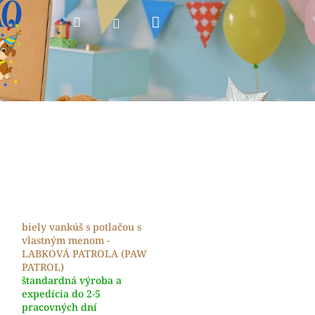
Nákupný
Hľadať
Prihlásenie
košík
biely vankúš s potlačou s
vlastným menom -
LABKOVÁ PATROLA (PAW
PATROL)
štandardná výroba a
expedícia do 2-5
pracovných dní