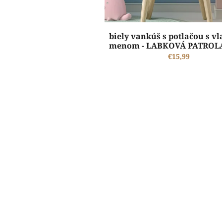
o
v
biely vankúš s potlačou s v
menom - LABKOVÁ PATROL
PATROL)
€15,99
ŠTANDARDNÁ VÝROBA A EXPEDÍCIA DO 2-5 PRACOVNÝCH DNÍ