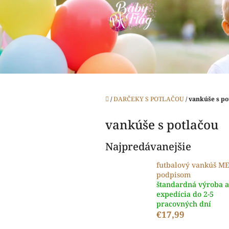
Prejsť
na
obsah
Domov
/
DARČEKY S POTLAČOU
/
vankúše s po
vankúše s potlačou
Najpredávanejšie
futbalový vankúš ME
podpisom
štandardná výroba a
expedícia do 2-5
pracovných dní
€17,99