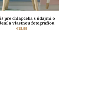
š pre chlapčeka s údajmi o
ení a vlastnou fotografiou
€15,99
ŠTANDARDNÁ VÝROBA A EXPEDÍCIA DO 2-5 PRACOVNÝCH DNÍ