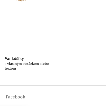
ŠTANDARDNÁ VÝROBA A EXPEDÍCIA DO 2-5 PRACOVNÝCH DNÍ
Vankúšiky
s vlastným obrázkom alebo
textom
Facebook