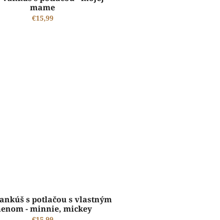
mame
€15,99
ŠTANDARDNÁ VÝROBA A EXPEDÍCIA DO 2-5 PRACOVNÝCH DNÍ
vankúš s potlačou s vlastným
enom - minnie, mickey
€15,99