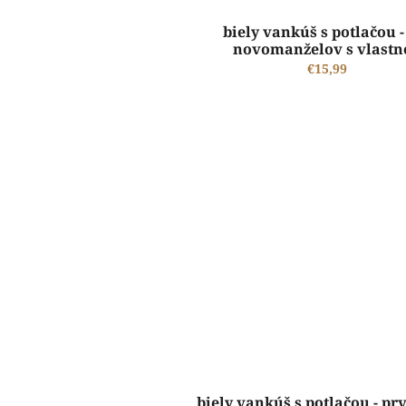
biely vankúš s potlačou -
novomanželov s vlastn
fotografiou
€15,99
ŠTANDARDNÁ VÝROBA A EXPEDÍCIA DO 2-5 PRACOVNÝCH DNÍ
biely vankúš s potlačou - pr