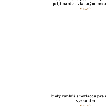
prijímanie s vlastným men
chlapčeka
€15,99
ŠTANDARDNÁ VÝROBA A EXPEDÍCIA DO 2-5 PRACOVNÝCH DNÍ
biely vankúš s potlačou pre
vyznaním
€15,99