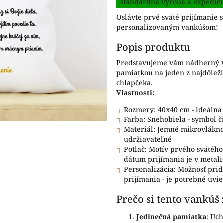
štandardná výroba a expedíci
cena:
z
Oslávte prvé sväté prijímanie 
5
personalizovaným vankúšom!
hviezdičiek.
Popis produktu
Predstavujeme vám nádherný va
pamiatkou na jeden z najdôležit
chlapčeka.
Vlastnosti:
Rozmery: 40x40 cm - ideálna 
Farba: Snehobiela - symbol či
Materiál: Jemné mikrovlákno
udržiavateľné
Potlač: Motív prvého svätéh
dátum prijímania je v metalic
Personalizácia: Možnosť pri
prijímania - je potrebné uvi
Prečo si tento vankúš
Jedinečná pamiatka
: Uc