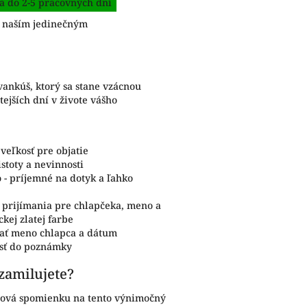
a do 2-5 pracovných dní
s naším jedinečným
nkúš, ktorý sa stane vzácnou
ejších dní v živote vášho
veľkosť pre objatie
stoty a nevinnosti
 - príjemné na dotyk a ľahko
o prijímania pre chlapčeka, meno a
kej zlatej farbe
dať meno chlapca a dátum
esť do poznámky
 zamilujete?
hová spomienku na tento výnimočný