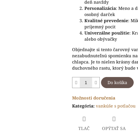
deň navždy
Personalizácia
: Meno a 
osobný darček
Kvalitné prevedenie
: Mi
príjemný pocit
Univerzálne použitie
: Kr
alebo obývačky
Objednajte si tento čarovný va
nezabudnuteľnú spomienku na 
chlapca. Je to nielen krásny da
duchovného rastu, ktorý bude v
Do košíka
Možnosti doručenia
Kategória
:
vankúše s potlačou
TLAČ
OPÝTAŤ SA