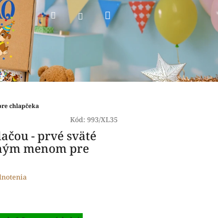
Nákupný
Hľadať
Prihlásenie
košík
pre chlapčeka
Kód:
993/XL35
lačou - prvé sväté
stným menom pre
dnotenia