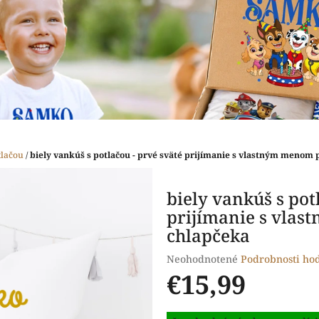
tlačou
/
biely vankúš s potlačou - prvé sväté prijímanie s vlastným menom 
biely vankúš s pot
prijímanie s vla
chlapčeka
Priemerné
Neohodnotené
Podrobnosti ho
hodnotenie
€15,99
produktu
je
Jednotková
0,0