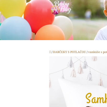
Prejsť
na
obsah
Domov
/
DARČEKY S POTLAČOU
/
vankúše s po