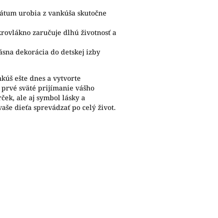
dátum urobia z vankúša skutočne
krovlákno zaručuje dlhú životnosť a
ásna dekorácia do detskej izby
nkúš ešte dnes a vytvorte
prvé sväté prijímanie vášho
rček, ale aj symbol lásky a
aše dieťa sprevádzať po celý život.