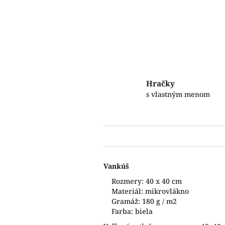
Hračky
s vlastným menom
Vankúš
Rozmery: 40 x 40 cm
Materiál: mikrovlákno
Gramáž: 180 g / m2
Farba: biela