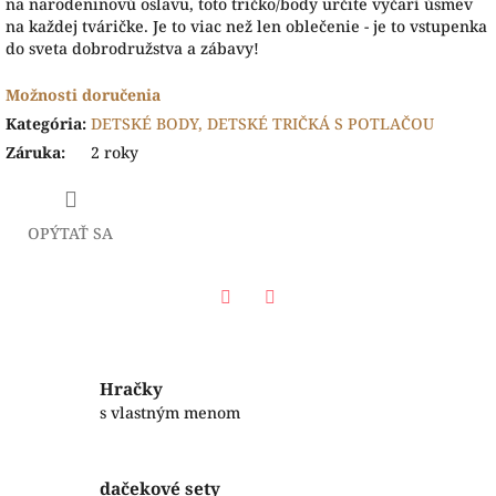
na narodeninovú oslavu, toto tričko/body určite vyčarí úsmev
na každej tváričke. Je to viac než len oblečenie - je to vstupenka
do sveta dobrodružstva a zábavy!
Možnosti doručenia
Kategória
:
DETSKÉ BODY, DETSKÉ TRIČKÁ S POTLAČOU
Záruka
:
2 roky
OPÝTAŤ SA
Facebook
Twitter
Hračky
s vlastným menom
dačekové sety