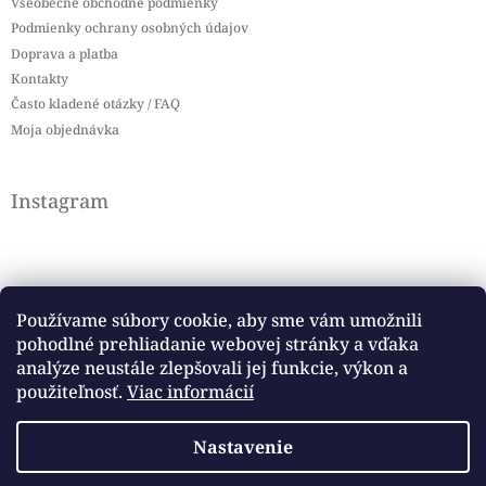
Všeobecné obchodné podmienky
Podmienky ochrany osobných údajov
Doprava a platba
Kontakty
Často kladené otázky / FAQ
Moja objednávka
Instagram
Používame súbory cookie, aby sme vám umožnili
pohodlné prehliadanie webovej stránky a vďaka
Sledovať na Instagrame
analýze neustále zlepšovali jej funkcie, výkon a
použiteľnosť.
Viac informácií
Facebook
Nastavenie