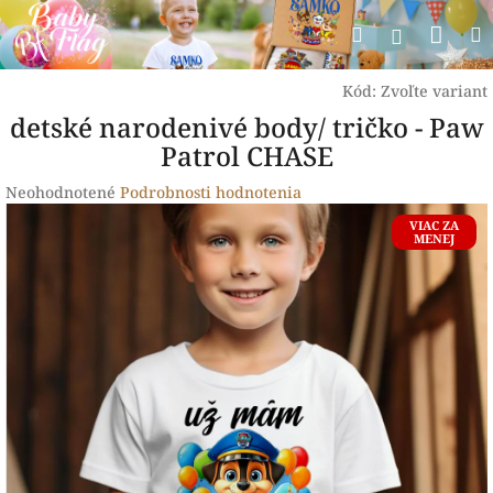
Prejsť
Nák
Hľadať
na
Prihlásen
obsah
koší
Kód:
Zvoľte variant
detské narodenivé body/ tričko - Paw
Patrol CHASE
Priemerné
Neohodnotené
Podrobnosti hodnotenia
hodnotenie
VIAC ZA
produktu
MENEJ
je
0,0
z
5
hviezdičiek.