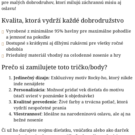
pre malých dobrodruhov, ktorí milujú záchrannú misiu aj
oslavu!
Kvalita, ktorá vydrží každé dobrodružstvo
Vyrobené z minimálne 95% bavlny pre maximálne pohodlie
a jemnosť na pokožke
Dostupné s krátkymi aj dlhými rukávmi pre všetky ročné
obdobia
Priedušný materiál vhodný na celodenné nosenie a hry
Prečo si zamilujete toto tričko/body?
Jedinečný dizajn
: Exkluzívny motív Rocky-ho, ktorý nikde
inde nenájdete
Personalizácia
: Možnosť pridať vek dieťaťa do motívu
(stačí uviesť v poznámke k objednávke)
Kvalitné prevedenie
: Živé farby a trvácna potlač, ktorá
vydrží nespočetné prania
Všestrannosť
: Ideálne na narodeninovú oslavu, ale aj na
bežné nosenie
Či už ho darujete svojmu dieťatku, vnúčatku alebo ako darček