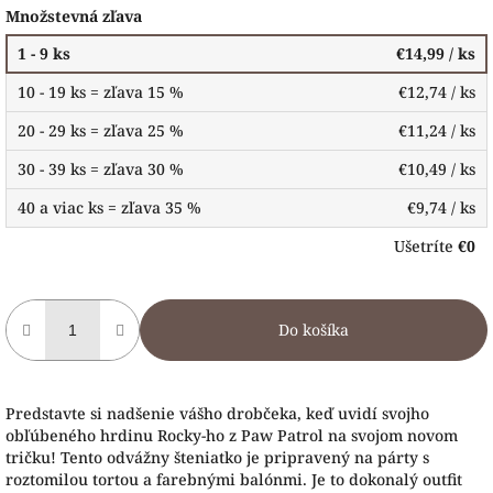
Množstevná zľava
1 - 9 ks
€14,99
/ ks
10 - 19 ks = zľava 15 %
€12,74
/ ks
20 - 29 ks = zľava 25 %
€11,24
/ ks
30 - 39 ks = zľava 30 %
€10,49
/ ks
40 a viac ks = zľava 35 %
€9,74
/ ks
Ušetríte
€0
Do košíka
Predstavte si nadšenie vášho drobčeka, keď uvidí svojho
obľúbeného hrdinu Rocky-ho z Paw Patrol na svojom novom
tričku! Tento odvážny šteniatko je pripravený na párty s
roztomilou tortou a farebnými balónmi. Je to dokonalý outfit