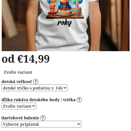
od
€14,99
Jednotková
Zvoľte variant
cena:
detská veľkosť
?
dĺžka rukáva detského body / trička
?
darčekové balenie
?