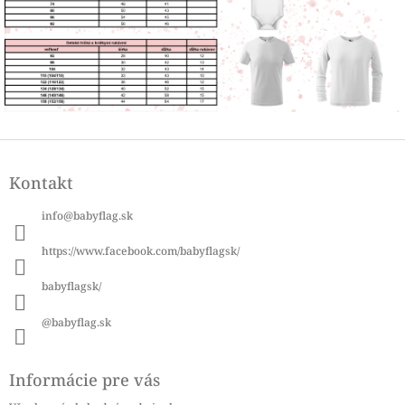
Z
á
Kontakt
p
ä
info
@
babyflag.sk
t
i
https://www.facebook.com/babyflagsk/
e
babyflagsk/
@babyflag.sk
Informácie pre vás