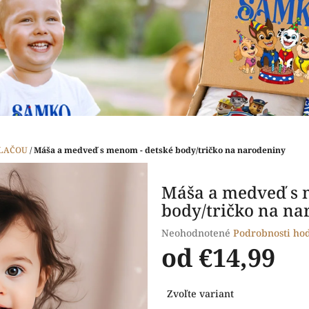
TLAČOU
/
Máša a medveď s menom - detské body/tričko na narodeniny
Máša a medveď s 
body/tričko na na
Priemerné
Neohodnotené
Podrobnosti ho
hodnotenie
od
€14,99
produktu
je
Jednotková
0,0
Zvoľte variant
cena:
z