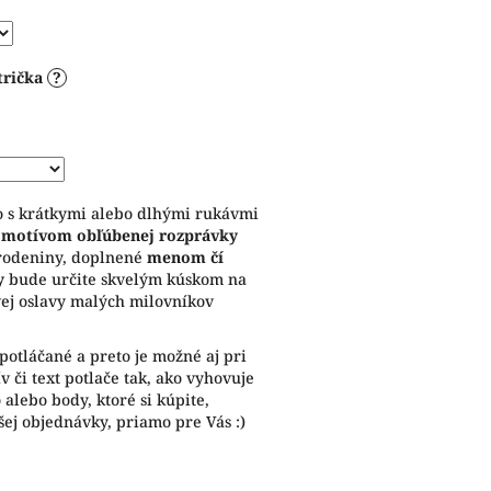
trička
?
ko s krátkymi alebo dlhými rukávmi
a
motívom obľúbenej rozprávky
rodeniny, doplnené
menom čí
y
bude určite skvelým kúskom na
vej oslavy malých milovníkov
potláčané a preto je možné aj pri
 či text potlače tak, ako vyhovuje
alebo body, ktoré si kúpite,
ej objednávky, priamo pre Vás :)