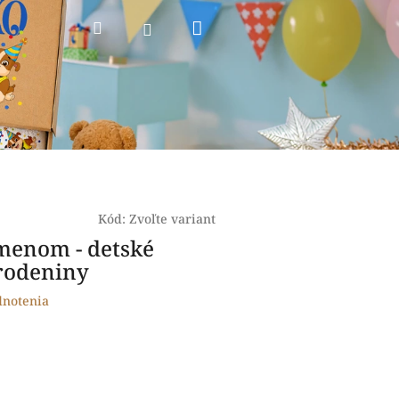
Nákupný
Hľadať
Prihlásenie
košík
Kód:
Zvoľte variant
menom - detské
rodeniny
dnotenia