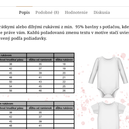
Popis
Podobné (8)
Hodnotenie
Diskusia
krátkymi alebo dlhými rukávmi z min. 95% bavlny s potlačou, kde
vuje práve vám. Každú požadovanú zmenu textu v motíve stačí uvi
avený podľa požiadavky.