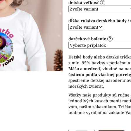
detská veľkosť
?
5
hviezdičiek.
dĺžka rukáva detského body / 
darčekové balenie
?
Detské body alebo detské trič
z min. 95% bavlny s potlačou 
Máša a medveď
, vhodné na na
číslicou podľa vlastnej potreb
spestrenie detskej narodenino
morských zvierat.
Všetky naše produkty sú ručne 
jednotlivých kusoch meniť motív
vám, našim zákazníkom. Tričko 
budeme vyrábať na základe Vaš