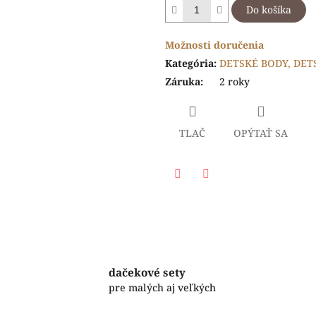
Do košíka
Možnosti doručenia
Kategória
:
DETSKÉ BODY, DET
Záruka
:
2 roky
TLAČ
OPÝTAŤ SA
Facebook
Twitter
dačekové sety
pre malých aj veľkých