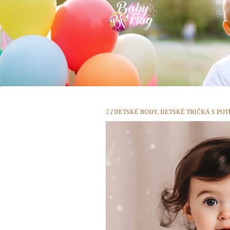
Prejsť
na
obsah
Domov
/
DETSKÉ BODY, DETSKÉ TRIČKÁ S PO