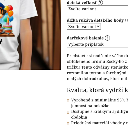
detská veľkosť
?
5
hviezdičiek.
dĺžka rukáva detského body / 
darčekové balenie
?
Predstavte si nadšenie vášho d
obľúbeného hrdinu Rocky-ho z
tričku! Tento odvážny šteniatko
roztomilou tortou a farebnými 
malých dobrodruhov, ktorí mil
Kvalita, ktorá vydrží
Vyrobené z minimálne 95% b
jemnosť na pokožke
Dostupné s krátkymi aj dlhý
obdobia
Priedušný materiál vhodný n