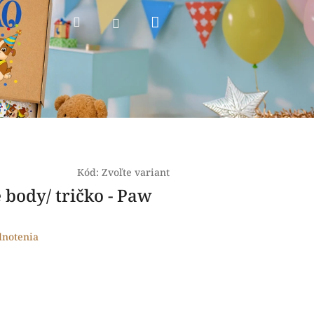
Nákupný
Hľadať
Prihlásenie
košík
Kód:
Zvoľte variant
 body/ tričko - Paw
dnotenia