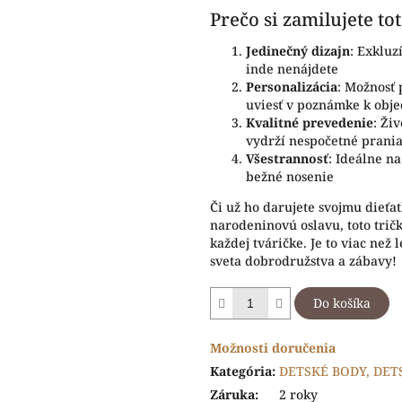
Prečo si zamilujete to
Jedinečný dizajn
: Exkluz
inde nenájdete
Personalizácia
: Možnosť 
uviesť v poznámke k obj
Kvalitné prevedenie
: Ži
vydrží nespočetné prani
Všestrannosť
: Ideálne n
bežné nosenie
Či už ho darujete svojmu dieťa
narodeninovú oslavu, toto trič
každej tváričke. Je to viac než 
sveta dobrodružstva a zábavy!
Do košíka
Možnosti doručenia
Kategória
:
DETSKÉ BODY, DET
Záruka
:
2 roky