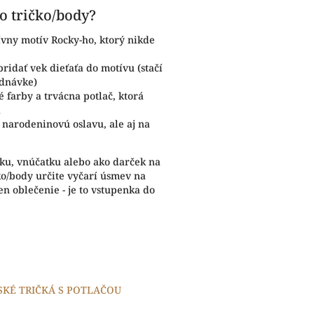
to tričko/body?
ívny motív Rocky-ho, ktorý nikde
pridať vek dieťaťa do motívu (stačí
ednávke)
vé farby a trvácna potlač, ktorá
a
a narodeninovú oslavu, ale aj na
tku, vnúčatku alebo ako darček na
ko/body určite vyčarí úsmev na
len oblečenie - je to vstupenka do
SKÉ TRIČKÁ S POTLAČOU