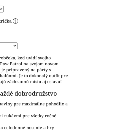
trička
?
robčeka, keď uvidí svojho
 Paw Patrol na svojom novom
 je pripravený na párty s
balónmi. Je to dokonalý outfit pre
ujú záchrannú misiu aj oslavu!
 každé dobrodružstvo
avlny pre maximálne pohodlie a
mi rukávmi pre všetky ročné
a celodenné nosenie a hry