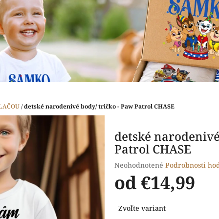
TLAČOU
/
detské narodenivé body/ tričko - Paw Patrol CHASE
detské narodenivé
Patrol CHASE
Priemerné
Neohodnotené
Podrobnosti ho
hodnotenie
od
€14,99
produktu
je
Jednotková
0,0
Zvoľte variant
cena:
z