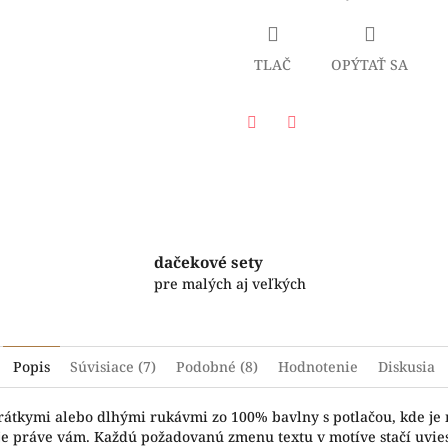
TLAČ
OPÝTAŤ SA
Facebook
Twitter
dačekové sety
pre malých aj veľkých
Popis
Súvisiace (7)
Podobné (8)
Hodnotenie
Diskusia
krátkymi alebo dlhými rukávmi zo 100% bavlny s potlačou, kde je
vuje práve vám. Každú požadovanú zmenu textu v motíve stačí uvi