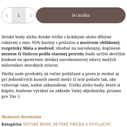
Do košíka
Detské body alebo detské tričko s krátkymi alebo dlhými
rukávmi z min. 95% bavlny s potlačou a
motívom obľúbenej
rozprávky Máša a medveď
, vhodné na narodeniny, doplnené
menom čí číslicou podľa vlastnej potreby
bude určite skvelým
kúskom na spestrenie detskej narodeninovej oslavy malých
milovníkov morských zvierat.
Všetky naše produkty sú ručne potláčané a preto je možné aj
pri jednotlivých kusoch meniť motív či text potlače tak, ako
vyhovuje vám, našim zákazníkom. Tričko alebo body, ktoré si
kúpite, budeme vyrábať na základe Vašej objednávky, priamo
pre Vás :)
Možnosti doručenia
Kategória
:
DETSKÉ BODY, DETSKÉ TRIČKÁ S POTLAČOU