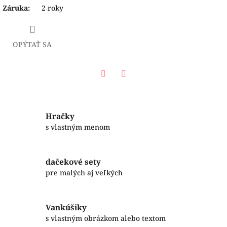
Záruka
:
2 roky
OPÝTAŤ SA
Facebook
Twitter
Hračky
s vlastným menom
dačekové sety
pre malých aj veľkých
Vankúšiky
s vlastným obrázkom alebo textom