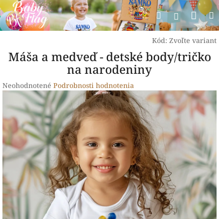
Prejsť
Nák
Hľadať
na
Prihlásen
obsah
koší
Kód:
Zvoľte variant
Máša a medveď - detské body/tričko
na narodeniny
Priemerné
Neohodnotené
Podrobnosti hodnotenia
hodnotenie
produktu
je
0,0
z
5
hviezdičiek.