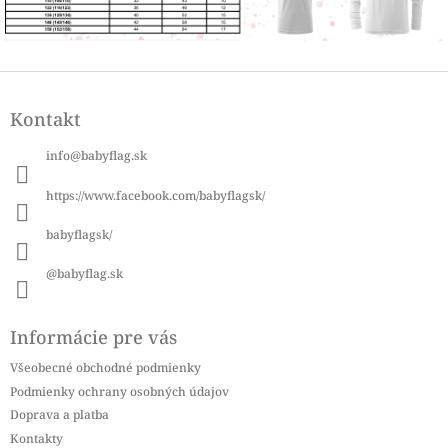
Z
á
Kontakt
p
ä
info
@
babyflag.sk
t
i
https://www.facebook.com/babyflagsk/
e
babyflagsk/
@babyflag.sk
Informácie pre vás
Všeobecné obchodné podmienky
Podmienky ochrany osobných údajov
Doprava a platba
Kontakty