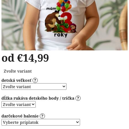
od
€14,99
Jednotková
Zvoľte variant
cena:
detská veľkosť
?
dĺžka rukáva detského body / trička
?
darčekové balenie
?