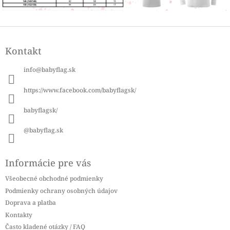
Z
á
Kontakt
p
ä
info
@
babyflag.sk
t
i
https://www.facebook.com/babyflagsk/
e
babyflagsk/
@babyflag.sk
Informácie pre vás
Všeobecné obchodné podmienky
Podmienky ochrany osobných údajov
Doprava a platba
Kontakty
Často kladené otázky / FAQ