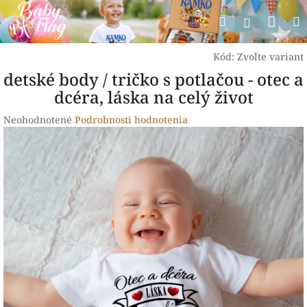
Prejsť
Nák
Hľadať
na
Prihlásen
obsah
koší
Kód:
Zvoľte variant
detské body / tričko s potlačou - otec a
dcéra, láska na celý život
Priemerné
Neohodnotené
Podrobnosti hodnotenia
hodnotenie
produktu
je
0,0
z
5
hviezdičiek.