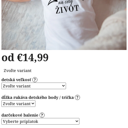
od
€14,99
Jednotková
Zvoľte variant
cena:
detská veľkosť
?
dĺžka rukáva detského body / trička
?
darčekové balenie
?