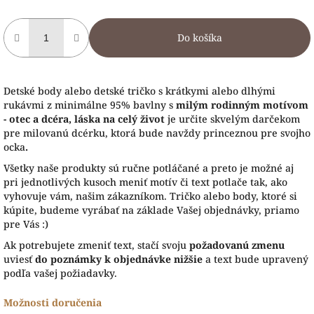
Do košíka
Detské body alebo detské tričko s krátkymi alebo dlhými
rukávmi z minimálne 95% bavlny s
milým rodinným motívom
- otec a dcéra, láska na celý život
je určite skvelým darčekom
pre milovanú dcérku, ktorá bude navždy princeznou pre svojho
ocka
.
Všetky naše produkty sú ručne potláčané a preto je možné aj
pri jednotlivých kusoch meniť motív či text potlače tak, ako
vyhovuje vám, našim zákazníkom. Tričko alebo body, ktoré si
kúpite, budeme vyrábať na základe Vašej objednávky, priamo
pre Vás :)
Ak potrebujete zmeniť text, stačí svoju
požadovanú zmenu
uviesť
do poznámky k objednávke nižšie
a text bude upravený
podľa vašej požiadavky.
Možnosti doručenia