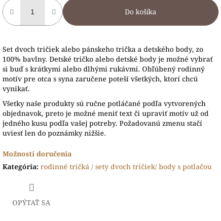
Do košíka
Set dvoch tričiek alebo pánskeho trička a detského body, zo
100% bavlny. Detské tričko alebo detské body je možné vybrať
si buď s krátkymi alebo dlhými rukávmi. Obľúbený rodinný
motív pre otca s syna zaručene poteší všetkých, ktorí chcú
vynikať.
Všetky naše produkty sú ručne potláčané podľa vytvorených
objednavok, preto je možné meniť text či upraviť motív už od
jedného kusu podľa vašej potreby. Požadovanú zmenu stačí
uviesť len do poznámky nižšie.
Možnosti doručenia
Kategória
:
rodinné tričká / sety dvoch tričiek/ body s potlačou
OPÝTAŤ SA