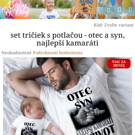
Prejsť
Nák
Hľadať
na
Prihlásen
obsah
koší
Kód:
Zvoľte variant
set tričiek s potlačou - otec a syn,
najlepší kamaráti
Priemerné
Neohodnotené
Podrobnosti hodnotenia
hodnotenie
VIAC ZA
produktu
MENEJ
je
0,0
z
5
hviezdičiek.