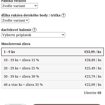
Pánska veľkosť
dĺžka rukáva detského body / trička
?
darčekové balenie
?
Množstevná zľava
1 - 9 ks
€33,99
/ ks
10 - 19 ks = zľava 15 %
€28,89
/ ks
20 - 29 ks = zľava 25 %
€25,49
/ ks
30 - 39 ks = zľava 30 %
€23,79
/ ks
40 a viac ks = zľava 35 %
€22,09
/ ks
Ušetríte
€0