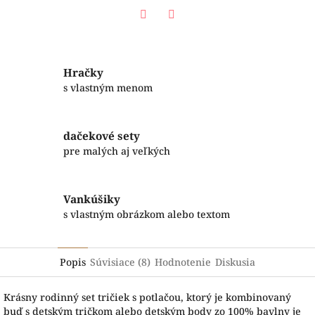
Facebook
Twitter
Hračky
s vlastným menom
dačekové sety
pre malých aj veľkých
Vankúšiky
s vlastným obrázkom alebo textom
Popis
Súvisiace (8)
Hodnotenie
Diskusia
Krásny rodinný set tričiek s potlačou, ktorý je kombinovaný
buď s detským tričkom alebo detským body zo 100% bavlny je