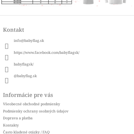
Z
á
Kontakt
p
ä
info
@
babyflag.sk
t
i
https://www.facebook.com/babyflagsk/
e
babyflagsk/
@babyflag.sk
Informácie pre vás
Všeobecné obchodné podmienky
Podmienky ochrany osobných údajov
Doprava a platba
Kontakty
Často kladené otázky / FAQ