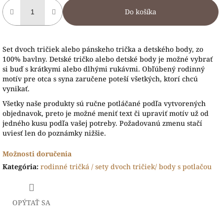
Do košíka
Set dvoch tričiek alebo pánskeho trička a detského body, zo
100% bavlny. Detské tričko alebo detské body je možné vybrať
si buď s krátkymi alebo dlhými rukávmi. Obľúbený rodinný
motív pre otca s syna zaručene poteší všetkých, ktorí chcú
vynikať.
Všetky naše produkty sú ručne potláčané podľa vytvorených
objednavok, preto je možné meniť text či upraviť motív už od
jedného kusu podľa vašej potreby. Požadovanú zmenu stačí
uviesť len do poznámky nižšie.
Možnosti doručenia
Kategória
:
rodinné tričká / sety dvoch tričiek/ body s potlačou
OPÝTAŤ SA