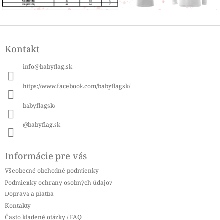
Z
á
Kontakt
p
ä
info
@
babyflag.sk
t
i
https://www.facebook.com/babyflagsk/
e
babyflagsk/
@babyflag.sk
Informácie pre vás
Všeobecné obchodné podmienky
Podmienky ochrany osobných údajov
Doprava a platba
Kontakty
Často kladené otázky / FAQ