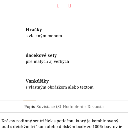
Facebook
Twitter
Hračky
s vlastným menom
dačekové sety
pre malých aj veľkých
Vankúšiky
s vlastným obrázkom alebo textom
Popis
Súvisiace (8)
Hodnotenie
Diskusia
Krásny rodinný set tričiek s potlačou, ktorý je kombinovaný
buď s detským tričkom alebo detským body zo 100% bavlny je