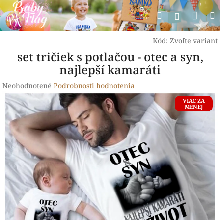
Prejsť
Nák
Hľadať
na
Prihlásen
obsah
koší
Kód:
Zvoľte variant
set tričiek s potlačou - otec a syn,
najlepší kamaráti
Priemerné
Neohodnotené
Podrobnosti hodnotenia
hodnotenie
VIAC ZA
produktu
MENEJ
je
0,0
z
5
hviezdičiek.