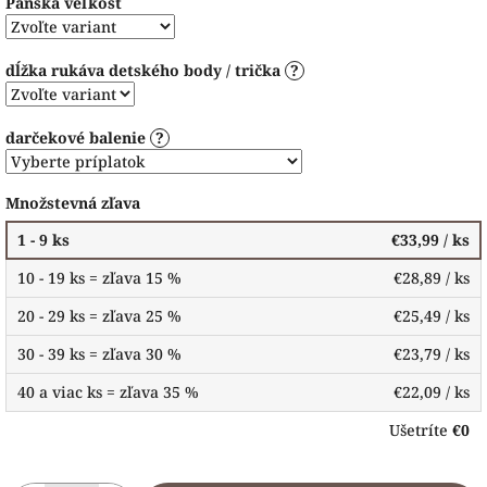
Pánska veľkosť
dĺžka rukáva detského body / trička
?
darčekové balenie
?
Množstevná zľava
1 - 9 ks
€33,99
/ ks
10 - 19 ks = zľava 15 %
€28,89
/ ks
20 - 29 ks = zľava 25 %
€25,49
/ ks
30 - 39 ks = zľava 30 %
€23,79
/ ks
40 a viac ks = zľava 35 %
€22,09
/ ks
Ušetríte
€0