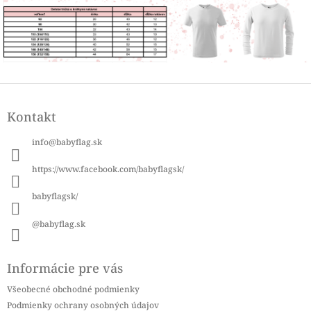
Z
á
Kontakt
p
ä
info
@
babyflag.sk
t
i
https://www.facebook.com/babyflagsk/
e
babyflagsk/
@babyflag.sk
Informácie pre vás
Všeobecné obchodné podmienky
Podmienky ochrany osobných údajov