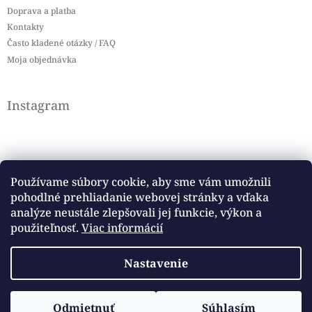
Doprava a platba
Kontakty
Často kladené otázky / FAQ
Moja objednávka
Instagram
Používame súbory cookie, aby sme vám umožnili
pohodlné prehliadanie webovej stránky a vďaka
Sledovať na Instagrame
analýze neustále zlepšovali jej funkcie, výkon a
použiteľnosť.
Viac informácií
Facebook
Nastavenie
Copyright 2026
Baby flag
. Všetky práva vyhradené.
Odmietnuť
Súhlasím
Vytvoril Shoptet