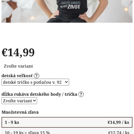
€14,99
Jednotková
Zvoľte variant
cena:
detská veľkosť
?
dĺžka rukáva detského body / trička
?
Množstevná zľava
1 - 9 ks
€14,99
/ ks
10 - 19 ks = zľava 15 %
€12,74
/ ks