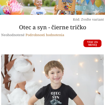
Prejsť
Nák
Hľadať
na
Prihlásen
obsah
koší
Kód:
Zvoľte variant
Otec a syn - čierne tričko
Priemerné
Neohodnotené
Podrobnosti hodnotenia
hodnotenie
VIAC ZA
produktu
MENEJ
je
0,0
z
5
hviezdičiek.