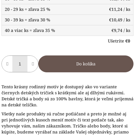
20 - 29 ks = zľava 25 %
€11,24
/ ks
30 - 39 ks = zľava 30 %
€10,49
/ ks
40 a viac ks = zľava 35 %
€9,74
/ ks
Ušetríte
€0
Do košíka
Tento krásny rodinný motív je dostupný ako vo variante
čiernych detských tričiek s krátkymi ale aj dlhými rukávmi.
Detské tričká a body sú zo 100% bavlny, ktorá je veľmi príjemná
na detské telíčko.
Všetky naše produkty sú ručne potláčané a preto je možné aj
pri jednotlivých kusoch meniť motív či text potlače tak, ako
vyhovuje vám, našim zákazníkom. Tričko alebo body, ktoré si
kúpite, budeme vyrábať na základe Vašej objednávky, priamo