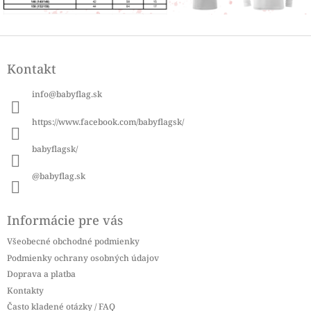
Z
á
Kontakt
p
ä
info
@
babyflag.sk
t
i
https://www.facebook.com/babyflagsk/
e
babyflagsk/
@babyflag.sk
Informácie pre vás
Všeobecné obchodné podmienky
Podmienky ochrany osobných údajov
Doprava a platba
Kontakty
Často kladené otázky / FAQ