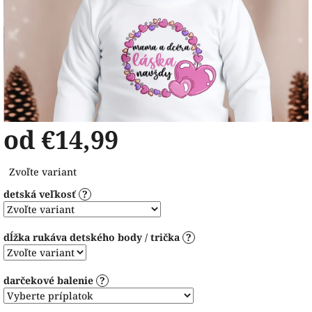
od
€14,99
Jednotková
Zvoľte variant
cena:
detská veľkosť
?
dĺžka rukáva detského body / trička
?
darčekové balenie
?