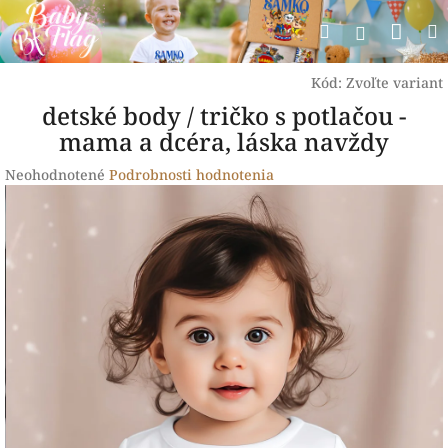
Prejsť
Nák
Hľadať
na
Prihlásen
obsah
koší
Kód:
Zvoľte variant
detské body / tričko s potlačou -
mama a dcéra, láska navždy
Priemerné
Neohodnotené
Podrobnosti hodnotenia
hodnotenie
produktu
je
0,0
z
5
hviezdičiek.