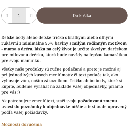
Do košíka
Detské body alebo detské tričko s krátkymi alebo dlhými
rukávmi z minimálne 95% bavlny s
milým rodinným motívom
- mama a dcéra, láska na celý život
je určite skvelým darčekom
pre milovanú dcérku, ktorá bude navždy najlepšou kamarátkou
pre svoju maminku
.
Všetky naše produkty sú ručne potláčané a preto je možné aj
pri jednotlivých kusoch meniť motív či text potlače tak, ako
vyhovuje vám, našim zákazníkom. Tričko alebo body, ktoré si
kúpite, budeme vyrábať na základe Vašej objednávky, priamo
pre Vás :)
Ak potrebujete zmeniť text, stačí svoju
požadovanú zmenu
uviesť
do poznámky k objednávke nižšie
a text bude upravený
podľa vašej požiadavky.
Možnosti doručenia