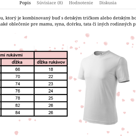
Popis
Súvisiace (8)
Hodnotenie
Diskusia
čou, ktorý je kombinovaný buď s detským tričkom alebo detským b
naké oblečenie pre mamu, syna, dcérku, tata či iných rodinných pr