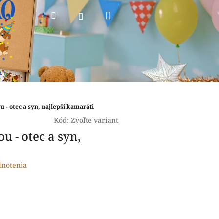
Nákupný
Hľadať
Prihlásenie
košík
ou - otec a syn, najlepší kamaráti
Kód:
Zvoľte variant
ou - otec a syn,
dnotenia