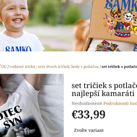
ČOU
/
rodinné tričká / sety dvoch tričiek/ body s potlačou
/
set tričiek s potlač
set tričiek s potlač
najlepší kamaráti
Priemerné
Neohodnotené
Podrobnosti ho
hodnotenie
€33,99
produktu
je
Jednotková
0,0
Zvoľte variant
cena:
z