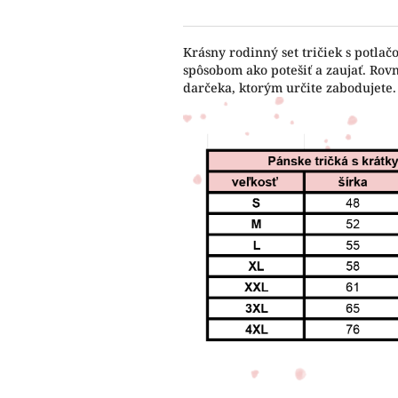
Krásny rodinný set tričiek s potla
spôsobom ako potešiť a zaujať. Rov
darčeka, ktorým určite zabodujete.