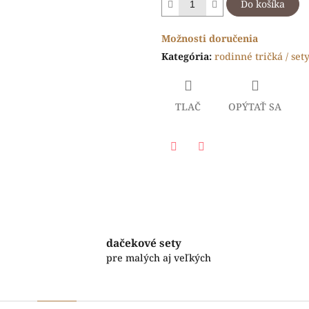
Do košíka
Možnosti doručenia
Kategória
:
rodinné tričká / set
TLAČ
OPÝTAŤ SA
Facebook
Twitter
dačekové sety
pre malých aj veľkých