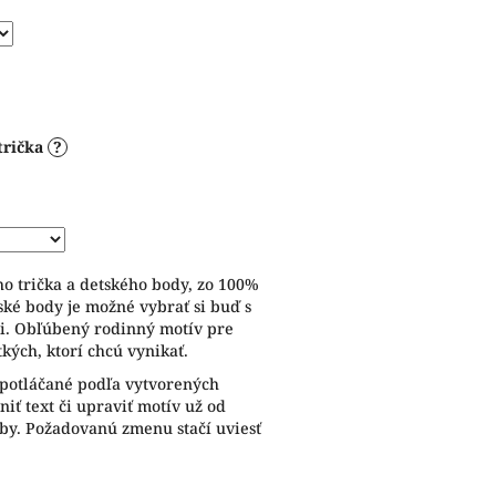
trička
?
ho trička a detského body, zo 100%
ské body je možné vybrať si buď s
i. Obľúbený rodinný motív pre
tkých, ktorí chcú vynikať.
 potláčané podľa vytvorených
iť text či upraviť motív už od
eby. Požadovanú zmenu stačí uviesť