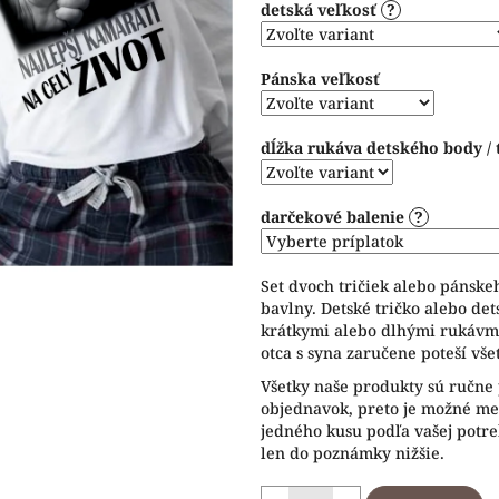
detská veľkosť
?
5
hviezdičiek.
Pánska veľkosť
dĺžka rukáva detského body / 
darčekové balenie
?
Set dvoch tričiek alebo pánske
bavlny. Detské tričko alebo det
krátkymi alebo dlhými rukávm
otca s syna zaručene poteší vše
Všetky naše produkty sú ručne
objednavok, preto je možné men
jedného kusu podľa vašej potr
len do poznámky nižšie.