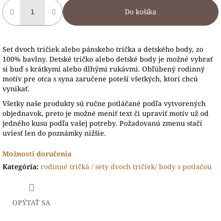
Do košíka
Set dvoch tričiek alebo pánskeho trička a detského body, zo
100% bavlny. Detské tričko alebo detské body je možné vybrať
si buď s krátkymi alebo dlhými rukávmi. Obľúbený rodinný
motív pre otca s syna zaručene poteší všetkých, ktorí chcú
vynikať.
Všetky naše produkty sú ručne potláčané podľa vytvorených
objednavok, preto je možné meniť text či upraviť motív už od
jedného kusu podľa vašej potreby. Požadovanú zmenu stačí
uviesť len do poznámky nižšie.
Možnosti doručenia
Kategória
:
rodinné tričká / sety dvoch tričiek/ body s potlačou
OPÝTAŤ SA