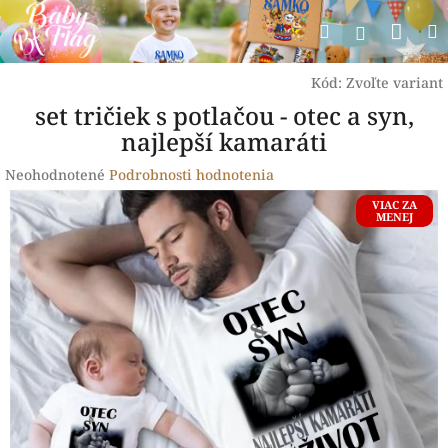
Prejsť
Nák
Hľadať
na
Prihlásen
obsah
koší
Kód:
Zvoľte variant
set tričiek s potlačou - otec a syn,
najlepší kamaráti
Priemerné
Neohodnotené
Podrobnosti hodnotenia
hodnotenie
VIAC ZA
produktu
MENEJ
je
0,0
z
5
hviezdičiek.