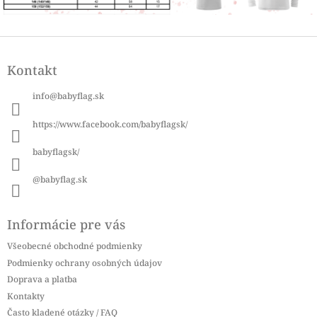
Z
á
Kontakt
p
ä
info
@
babyflag.sk
t
i
https://www.facebook.com/babyflagsk/
e
babyflagsk/
@babyflag.sk
Informácie pre vás
Všeobecné obchodné podmienky
Podmienky ochrany osobných údajov
Doprava a platba
Kontakty
Často kladené otázky / FAQ