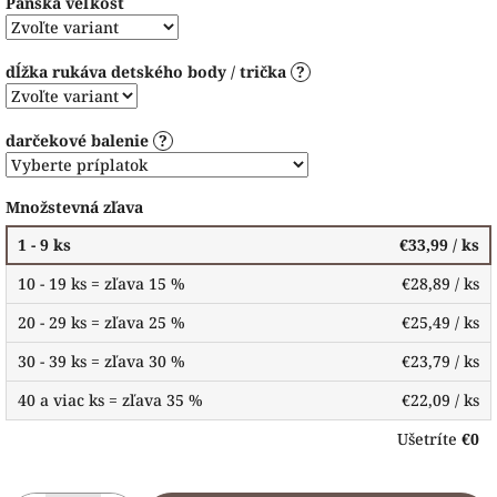
Pánska veľkosť
dĺžka rukáva detského body / trička
?
darčekové balenie
?
Množstevná zľava
1 - 9 ks
€33,99
/ ks
10 - 19 ks = zľava 15 %
€28,89
/ ks
20 - 29 ks = zľava 25 %
€25,49
/ ks
30 - 39 ks = zľava 30 %
€23,79
/ ks
40 a viac ks = zľava 35 %
€22,09
/ ks
Ušetríte
€0