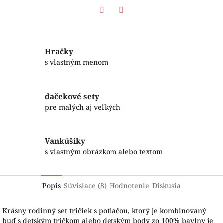
Facebook
Twitter
Hračky
s vlastným menom
dačekové sety
pre malých aj veľkých
Vankúšiky
s vlastným obrázkom alebo textom
Popis
Súvisiace (8)
Hodnotenie
Diskusia
Krásny rodinný set tričiek s potlačou, ktorý je kombinovaný
buď s detským tričkom alebo detským body zo 100% bavlny je