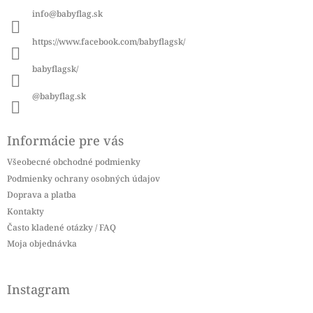
ä
info
@
babyflag.sk
t
i
https://www.facebook.com/babyflagsk/
e
babyflagsk/
@babyflag.sk
Informácie pre vás
Všeobecné obchodné podmienky
Podmienky ochrany osobných údajov
Doprava a platba
Kontakty
Často kladené otázky / FAQ
Moja objednávka
Instagram