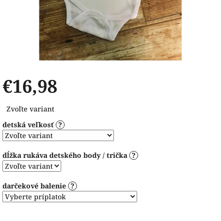
€16,98
Jednotková
Zvoľte variant
cena:
detská veľkosť
?
dĺžka rukáva detského body / trička
?
darčekové balenie
?