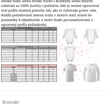
Detské body alebo detské tričko s krátkymi alebo dlhými
rukávmi zo 100% bavlny s potlačou, kde je možné upravovať
text podľa vlastnej potreby tak, ako to vyhovuje práve vám.
Každú požadovanú zmenu textu v motíve stačí uviesť do
poznámky k objednávke a motív bude personalizovaný a
upravený podľa požiadavky.
Z
á
Kontakt
p