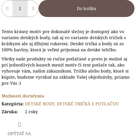
Do košíka
Tento krásny motív pre dokonalé slečny je dostupný ako vo
variante detských body, tak aj vo variante detských tričiek s
krátkymi ale aj dlhými rukávmi. Detské tričká a body sú zo
100% bavlny, ktorá je veľmi príjemná na detské telíčko.
Všetky naše produkty sú ručne potláčané a preto je možné aj
pri jednotlivých kusoch meniť motív či text potlače tak, ako
vyhovuje vám, našim zákazníkom. Tričko alebo body, ktoré si
kúpite, budeme vyrábať na základe Vašej objednávky, priamo
pre Vás :)
Možnosti doručenia
Kategória
:
DETSKÉ BODY, DETSKÉ TRIČKÁ S POTLAČOU
Záruka
:
2 roky
OPÝTAŤ SA