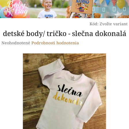
Prejsť
Nák
Hľadať
na
Prihlásen
obsah
koší
Kód:
Zvoľte variant
detské body/ tričko - slečna dokonalá
Priemerné
Neohodnotené
Podrobnosti hodnotenia
hodnotenie
produktu
je
0,0
z
5
hviezdičiek.