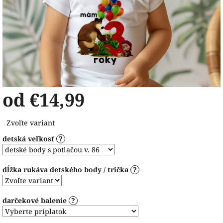
od
€14,99
Jednotková
Zvoľte variant
cena:
detská veľkosť
?
dĺžka rukáva detského body / trička
?
darčekové balenie
?