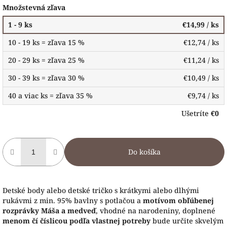
Množstevná zľava
1 - 9 ks
€14,99
/ ks
10 - 19 ks = zľava 15 %
€12,74
/ ks
20 - 29 ks = zľava 25 %
€11,24
/ ks
30 - 39 ks = zľava 30 %
€10,49
/ ks
40 a viac ks = zľava 35 %
€9,74
/ ks
Ušetríte
€0
Do košíka
Detské body alebo detské tričko s krátkymi alebo dlhými
rukávmi z min. 95% bavlny s potlačou a
motívom obľúbenej
rozprávky Máša a medveď
, vhodné na narodeniny, doplnené
menom čí číslicou podľa vlastnej potreby
bude určite skvelým