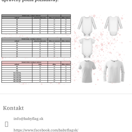
Z
á
Kontakt
p
ä
info
@
babyflag.sk
t
i
https://www.facebook.com/babyflagsk/