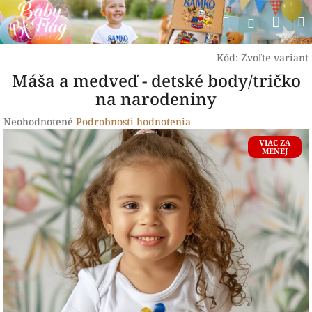
Prejsť
Nák
Hľadať
na
Prihlásen
obsah
koší
Kód:
Zvoľte variant
Máša a medveď - detské body/tričko
na narodeniny
Priemerné
Neohodnotené
Podrobnosti hodnotenia
hodnotenie
VIAC ZA
produktu
MENEJ
je
0,0
z
5
hviezdičiek.