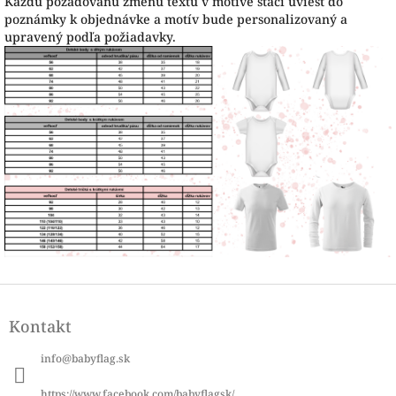
Každú požadovanú zmenu textu v motíve stačí uviesť do
poznámky k objednávke a motív bude personalizovaný a
upravený podľa požiadavky.
Z
á
Kontakt
p
ä
info
@
babyflag.sk
t
i
https://www.facebook.com/babyflagsk/