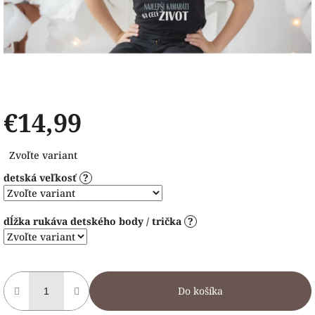
€14,99
Jednotková
Zvoľte variant
cena:
detská veľkosť
?
dĺžka rukáva detského body / trička
?
Do košíka