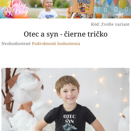
Prejsť
Nák
Hľadať
na
Prihlásen
obsah
koší
Kód:
Zvoľte variant
Otec a syn - čierne tričko
Priemerné
Neohodnotené
Podrobnosti hodnotenia
hodnotenie
produktu
je
0,0
z
5
hviezdičiek.