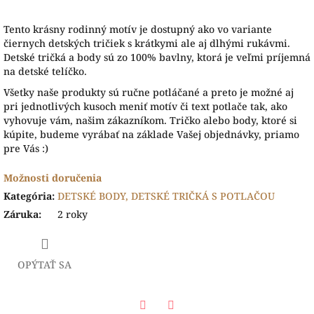
Tento krásny rodinný motív je dostupný ako vo variante
čiernych detských tričiek s krátkymi ale aj dlhými rukávmi.
Detské tričká a body sú zo 100% bavlny, ktorá je veľmi príjemná
na detské telíčko.
Všetky naše produkty sú ručne potláčané a preto je možné aj
pri jednotlivých kusoch meniť motív či text potlače tak, ako
vyhovuje vám, našim zákazníkom. Tričko alebo body, ktoré si
kúpite, budeme vyrábať na základe Vašej objednávky, priamo
pre Vás :)
Možnosti doručenia
Kategória
:
DETSKÉ BODY, DETSKÉ TRIČKÁ S POTLAČOU
Záruka
:
2 roky
OPÝTAŤ SA