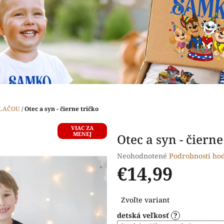
TLAČOU
/
Otec a syn - čierne tričko
VIAC ZA
MENEJ
Otec a syn - čierne
Priemerné
Neohodnotené
Podrobnosti ho
hodnotenie
€14,99
produktu
je
Jednotková
0,0
Zvoľte variant
cena:
z
detská veľkosť
?
5