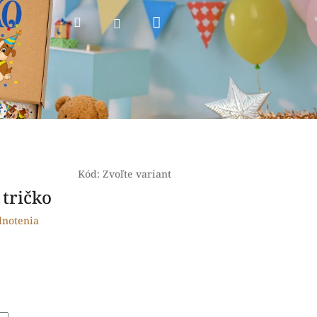
Nákupný
Hľadať
Prihlásenie
košík
Kód:
Zvoľte variant
 tričko
dnotenia