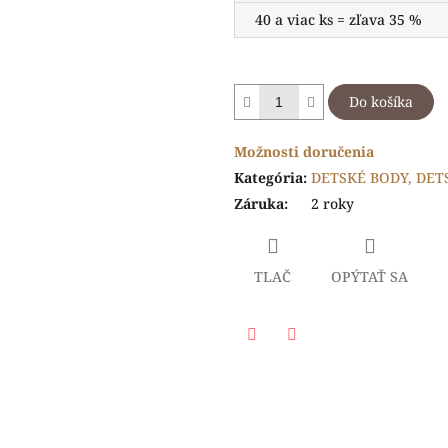
40 a viac ks = zľava 35 %
Do košíka
Možnosti doručenia
Kategória
:
DETSKÉ BODY, DET
Záruka
:
2 roky
TLAČ
OPÝTAŤ SA
Facebook
Twitter