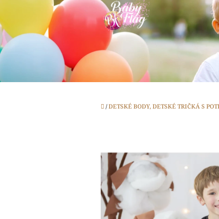
Prejsť
na
obsah
Domov
/
DETSKÉ BODY, DETSKÉ TRIČKÁ S PO