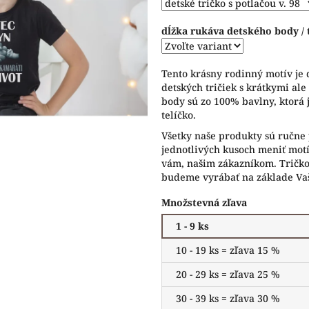
hviezdičiek.
dĺžka rukáva detského body / 
Tento krásny rodinný motív je 
detských tričiek s krátkymi ale
body sú zo 100% bavlny, ktorá 
telíčko.
Všetky naše produkty sú ručne 
jednotlivých kusoch meniť motív
vám, našim zákazníkom. Tričko 
budeme vyrábať na základe Vaš
Množstevná zľava
1 - 9 ks
10 - 19 ks = zľava 15 %
20 - 29 ks = zľava 25 %
30 - 39 ks = zľava 30 %