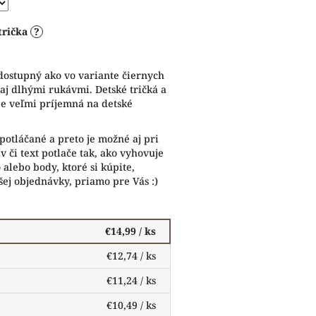
trička
?
dostupný ako vo variante čiernych
 aj dlhými rukávmi. Detské tričká a
je veľmi príjemná na detské
potláčané a preto je možné aj pri
 či text potlače tak, ako vyhovuje
alebo body, ktoré si kúpite,
ej objednávky, priamo pre Vás :)
€14,99
/ ks
€12,74
/ ks
€11,24
/ ks
€10,49
/ ks