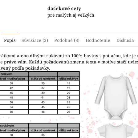
dačekové sety
pre malých aj veľkých
Popis
Súvisiace (2)
Podobné (8)
Hodnotenie
Diskusia
krátkymi alebo dlhými rukávmi zo 100% bavlny s potlačou, kde je
vuje práve vám. Každú požadovanú zmenu textu v motíve stačí uvi
avený podľa požiadavky.