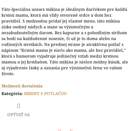
Táto špeciálna unisex mikina je ideálnym darčekom pre každú
krstnú mamu, ktorá má vždy otvorené srdce a dom bez
pravidiel. S možnosťou pridať jej vlastné meno, táto mikina
získa osobný nádych a stane sa výnimočným a
nezabudnuteľným darom. Bez kapucne a s pohodlným strihom
sa hodí na každodenné nosenie, či už je to doma alebo na
rodinných stretkách. Na prednej strane je atraktívna potlač s
nápisom "Krstná mama je niečo ako mama, ale bez pravidiel,"
ktorá s humorom vyjadruje jedinečný vzťah medzi krstnou
mamou a jej krstňaťom. Táto mikina je nielen módny kúsok, ale
aj vyjadrenie lásky a uznania pre výnimočnú ženu vo vašom
živote.
Možnosti doručenia
Kategória
:
MIKINY S POTLAČOU
OPÝTAŤ SA