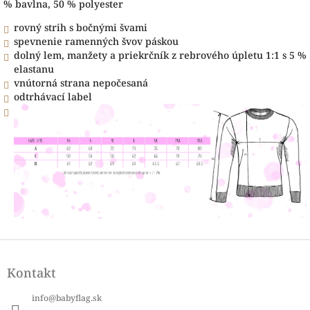
% bavlna, 50 % polyester
rovný strih s bočnými švami
spevnenie ramenných švov páskou
dolný lem, manžety a priekrčník z rebrového úpletu 1:1 s 5 %
elastanu
vnútorná strana nepočesaná
odtrhávací label
Z
á
Kontakt
p
ä
info
@
babyflag.sk
t