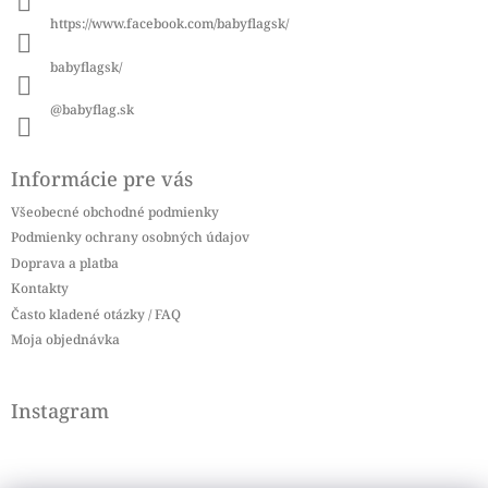
i
https://www.facebook.com/babyflagsk/
e
babyflagsk/
@babyflag.sk
Informácie pre vás
Všeobecné obchodné podmienky
Podmienky ochrany osobných údajov
Doprava a platba
Kontakty
Často kladené otázky / FAQ
Moja objednávka
Instagram