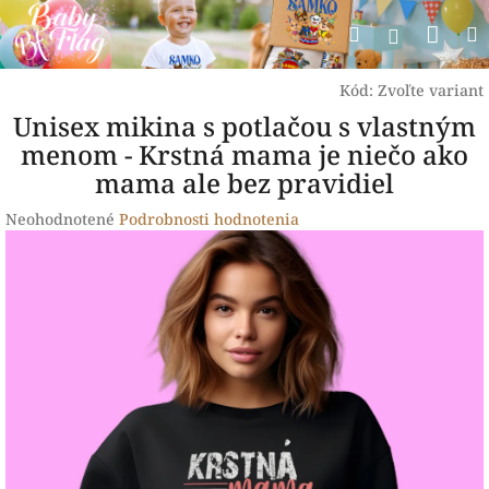
Prejsť
Nák
Hľadať
na
Prihlásen
obsah
koší
Kód:
Zvoľte variant
Unisex mikina s potlačou s vlastným
menom - Krstná mama je niečo ako
mama ale bez pravidiel
Priemerné
Neohodnotené
Podrobnosti hodnotenia
hodnotenie
produktu
je
0,0
z
5
hviezdičiek.