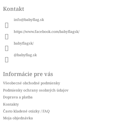
á
Kontakt
p
ä
info
@
babyflag.sk
t
i
https://www.facebook.com/babyflagsk/
e
babyflagsk/
@babyflag.sk
Informácie pre vás
Všeobecné obchodné podmienky
Podmienky ochrany osobných údajov
Doprava a platba
Kontakty
Často kladené otázky / FAQ
Moja objednávka