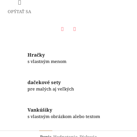
OPÝTAŤ SA
Facebook
Twitter
Hračky
s vlastným menom
dačekové sety
pre malých aj veľkých
Vankúšiky
s vlastným obrázkom alebo textom
Popis
Hodnotenie
Diskusia