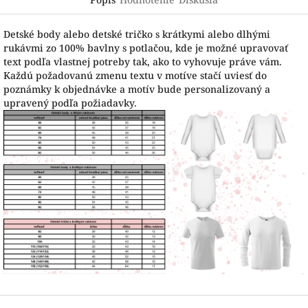
Detské body alebo detské tričko s krátkymi alebo dlhými
rukávmi zo 100% bavlny s potlačou, kde je možné upravovať
text podľa vlastnej potreby tak, ako to vyhovuje práve vám.
Každú požadovanú zmenu textu v motíve stačí uviesť do
poznámky k objednávke a motív bude personalizovaný a
upravený podľa požiadavky.
Z