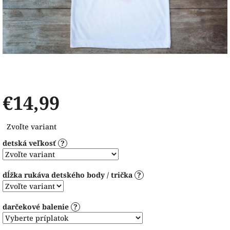
€14,99
Jednotková
Zvoľte variant
cena:
detská veľkosť
?
dĺžka rukáva detského body / trička
?
darčekové balenie
?