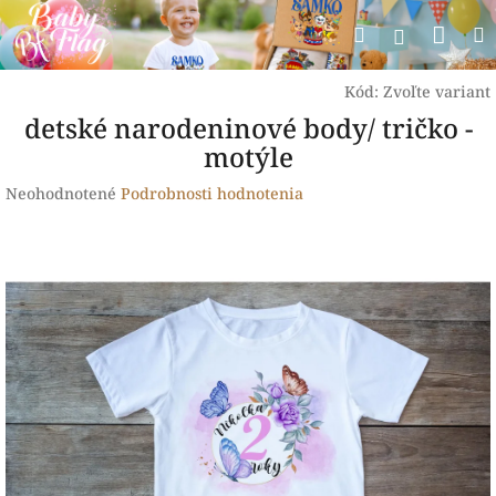
Prejsť
Nák
Hľadať
na
Prihlásen
obsah
koší
Kód:
Zvoľte variant
detské narodeninové body/ tričko -
motýle
Priemerné
Neohodnotené
Podrobnosti hodnotenia
hodnotenie
produktu
je
0,0
z
5
hviezdičiek.