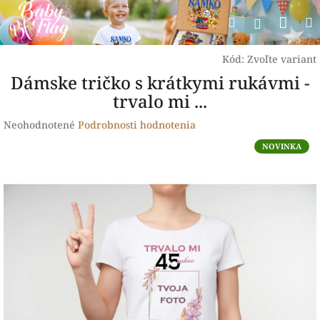
Prejsť
Nák
Hľadať
na
Prihlásen
obsah
koší
Kód:
Zvoľte variant
Dámske tričko s krátkymi rukávmi -
trvalo mi ...
Priemerné
Neohodnotené
Podrobnosti hodnotenia
hodnotenie
NOVINKA
produktu
je
0,0
z
5
hviezdičiek.