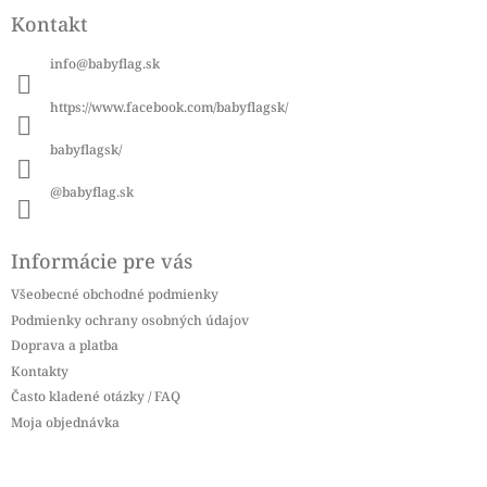
á
Kontakt
p
ä
info
@
babyflag.sk
t
i
https://www.facebook.com/babyflagsk/
e
babyflagsk/
@babyflag.sk
Informácie pre vás
Všeobecné obchodné podmienky
Podmienky ochrany osobných údajov
Doprava a platba
Kontakty
Často kladené otázky / FAQ
Moja objednávka