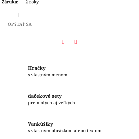
Záruka
:
2 roky
OPÝTAŤ SA
Facebook
Twitter
Hračky
s vlastným menom
dačekové sety
pre malých aj veľkých
Vankúšiky
s vlastným obrázkom alebo textom