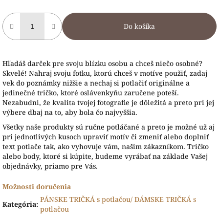
Do košíka
Hľadáš darček pre svoju blízku osobu a chceš niečo osobné?
Skvelé! Nahraj svoju fotku, ktorú chceš v motíve použiť, zadaj
vek do poznámky nižšie a nechaj si potlačiť originálne a
jedinečné tričko, ktoré oslávenkyňu zaručene poteší.
Nezabudni, že kvalita tvojej fotografie je dôležitá a preto pri jej
výbere dbaj na to, aby bola čo najvyššia.
Všetky naše produk
ty sú ručne potláčané a preto je možné už aj
pri jednotlivých kusoch upraviť motív či zmeniť alebo doplniť
text potlače tak, ako vyhovuje vám, našim zákazníkom. Tričko
alebo body, ktoré si kúpite, budeme vyrábať na základe Vašej
objednávky, priamo pre Vás.
Možnosti doručenia
PÁNSKE TRIČKÁ s potlačou/ DÁMSKE TRIČKÁ s
Kategória
:
potlačou