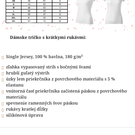
Dámske tričko s krátkymi rukávmi:
Single Jersey, 100 % bavlna, 180 g/m²
zľahka vypasovaný strih s bočnými švami
hrubší guľatý výstrih
úzky lem priekrčníka z povrchového materiálu s 5 %
elastanu
vnútorná časť priekrčníka začistená páskou z povrchového
materiálu
spevnenie ramenných švov páskou
rukávy kratšej dĺžky
silikónová úprava
Z