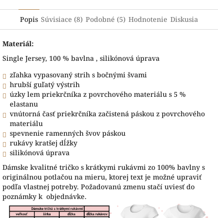
Popis
Súvisiace (8)
Podobné (5)
Hodnotenie
Diskusia
Materiál:
Single Jersey, 100 % bavlna , silikónová úprava
zľahka vypasovaný strih s bočnými švami
hrubší guľatý výstrih
úzky lem priekrčníka z povrchového materiálu s 5 %
elastanu
vnútorná časť priekrčníka začistená páskou z povrchového
materiálu
spevnenie ramenných švov páskou
rukávy kratšej dĺžky
silikónová úprava
Dámske kvalitné tričko s krátkymi rukávmi zo 100% bavlny s
originálnou potlačou na mieru, ktorej text je možné upraviť
podľa vlastnej potreby. Požadovanú zmenu stačí uviesť do
poznámky k objednávke.