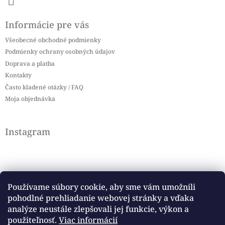
Informácie pre vás
Všeobecné obchodné podmienky
Podmienky ochrany osobných údajov
Doprava a platba
Kontakty
Často kladené otázky / FAQ
Moja objednávka
Instagram
Používame súbory cookie, aby sme vám umožnili
pohodlné prehliadanie webovej stránky a vďaka
Sledovať na Instagrame
analýze neustále zlepšovali jej funkcie, výkon a
použiteľnosť.
Viac informácií