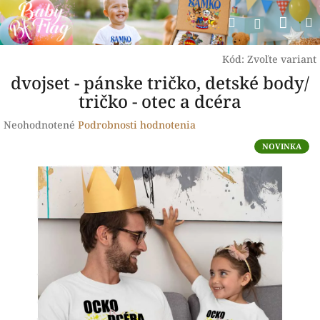
Prejsť
Nák
Hľadať
na
Prihlásen
obsah
koší
Kód:
Zvoľte variant
dvojset - pánske tričko, detské body/
tričko - otec a dcéra
Priemerné
Neohodnotené
Podrobnosti hodnotenia
hodnotenie
NOVINKA
produktu
je
0,0
z
5
hviezdičiek.