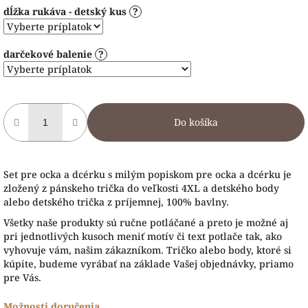
dĺžka rukáva - detský kus
?
darčekové balenie
?
Do košíka
Set pre ocka a dcérku s milým popiskom pre ocka a dcérku je
zložený z pánskeho trička do veľkosti 4XL a detského body
alebo detského trička z príjemnej, 100% bavlny.
Všetky naše produk
ty sú ručne potláčané a preto je možné aj
pri jednotlivých kusoch meniť motív či text potlače tak, ako
vyhovuje vám, našim zákazníkom. Tričko alebo body, ktoré si
kúpite, budeme vyrábať na základe Vašej objednávky, priamo
pre Vás.
Možnosti doručenia