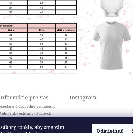
Informácie pre vás
Instagram
Všeobecné obchodné podmienky
Podmienky ochrany osobných
údajov
Doprava a platba
súbory cookie, aby sme vám
Odmietnuť
Kontakty
Sledovať na Instagrame