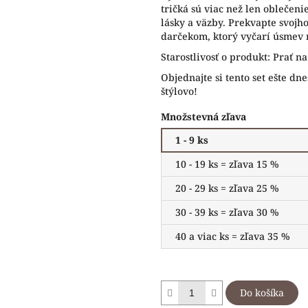
tričká sú viac než len oblečeni
lásky a väzby. Prekvapte svojh
darčekom, ktorý vyčarí úsmev n
Starostlivosť o produkt: Prať n
Objednajte si tento set ešte dne
štýlovo!
Množstevná zľava
1 - 9 ks
10 - 19 ks = zľava 15 %
20 - 29 ks = zľava 25 %
30 - 39 ks = zľava 30 %
40 a viac ks = zľava 35 %
Do košíka