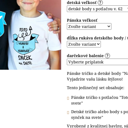
detská veľkosť
?
5
hviezdičiek.
Pánska veľkosť
dĺžka rukáva detského body / 
darčekové balenie
?
Pánske tričko a detské body "Na
Vyjadrite vašu lásku štýlovo!
Tento jedinečný set obsahuje:
Pánske tričko s potlačou "Toto
svete"
Detské tričko alebo body s pot
synček na svete"
Vyrobené z kvalitnej bavlny, sú