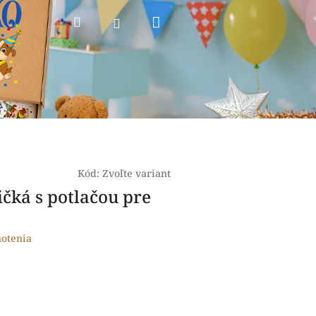
Nákupný
Hľadať
Prihlásenie
košík
Kód:
Zvoľte variant
ričká s potlačou pre
otenia