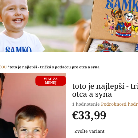
ČOU
/
toto je najlepší - tričká s potlačou pre otca a syna
VIAC ZA
MENEJ
toto je najlepší - t
otca a syna
Priemerné
1 hodnotenie
Podrobnosti hodn
hodnotenie
€33,99
produktu
je
Jednotková
5,0
Zvoľte variant
cena:
z