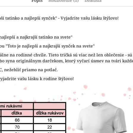
Popis
Hodnotenie (1)
Diskusia
í tatinko a najlepší synček" - Vyjadrite vašu lásku štýlovo!
najlepší a najkrajší tatinko na svete"
u "Toto je najlepší a najkrajší synček na svete"
álne na rodinné chvíle. Tieto tričká sú viac než len oblečenie - s
ebo syna originálnym darčekom, ktorý vyčarí úsmev na tvári každé
°C, nežehliť priamo na potlač.
vyjadrite vašu lásku k rodine štýlovo!