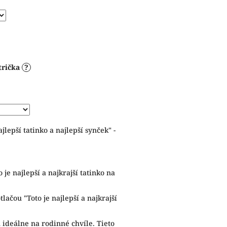
trička
?
jlepší tatinko a najlepší synček" -
 je najlepší a najkrajší tatinko na
lačou "Toto je najlepší a najkrajší
 ideálne na rodinné chvíle. Tieto