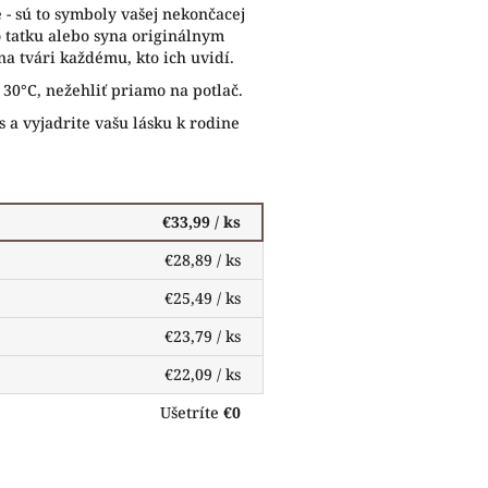
e - sú to symboly vašej nekončacej
o tatku alebo syna originálnym
a tvári každému, kto ich uvidí.
a 30°C, nežehliť priamo na potlač.
s a vyjadrite vašu lásku k rodine
€33,99
/ ks
€28,89
/ ks
€25,49
/ ks
€23,79
/ ks
€22,09
/ ks
Ušetríte
€0