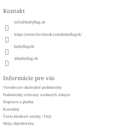
á
Kontakt
p
ä
info
@
babyflag.sk
t
i
https://www.facebook.com/babyflagsk/
e
babyflagsk/
@babyflag.sk
Informácie pre vás
Všeobecné obchodné podmienky
Podmienky ochrany osobných údajov
Doprava a platba
Kontakty
Často kladené otázky / FAQ
Moja objednávka