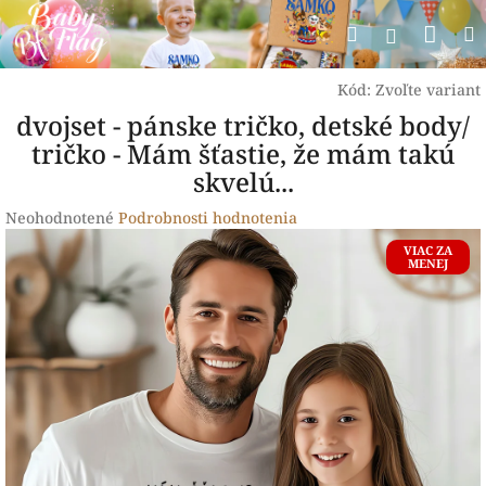
Prejsť
Nák
Hľadať
na
Prihlásen
obsah
koší
Kód:
Zvoľte variant
dvojset - pánske tričko, detské body/
tričko - Mám šťastie, že mám takú
skvelú...
Priemerné
Neohodnotené
Podrobnosti hodnotenia
hodnotenie
VIAC ZA
produktu
MENEJ
je
0,0
z
5
hviezdičiek.