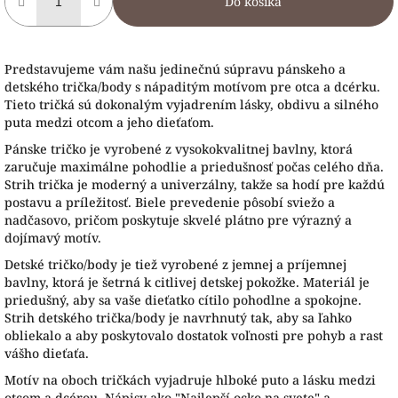
Do košíka
Predstavujeme vám našu jedinečnú súpravu pánskeho a
detského trička/body s nápaditým motívom pre otca a dcérku.
Tieto tričká sú dokonalým vyjadrením lásky, obdivu a silného
puta medzi otcom a jeho dieťaťom.
Pánske tričko je vyrobené z vysokokvalitnej bavlny, ktorá
zaručuje maximálne pohodlie a priedušnosť počas celého dňa.
Strih trička je moderný a univerzálny, takže sa hodí pre každú
postavu a príležitosť. Biele prevedenie pôsobí sviežo a
nadčasovo, pričom poskytuje skvelé plátno pre výrazný a
dojímavý motív.
Detské tričko/body je tiež vyrobené z jemnej a príjemnej
bavlny, ktorá je šetrná k citlivej detskej pokožke. Materiál je
priedušný, aby sa vaše dieťatko cítilo pohodlne a spokojne.
Strih detského trička/body je navrhnutý tak, aby sa ľahko
obliekalo a aby poskytovalo dostatok voľnosti pre pohyb a rast
vášho dieťaťa.
Motív na oboch tričkách vyjadruje hlboké puto a lásku medzi
otcom a dcérou. Nápisy ako "Najlepší ocko na svete" a