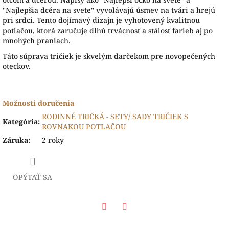
"Najlepšia dcéra na svete" vyvolávajú úsmev na tvári a hrejú
pri srdci. Tento dojímavý dizajn je vyhotovený kvalitnou
potlačou, ktorá zaručuje dlhú trvácnosť a stálosť farieb aj po
mnohých praniach.
Táto súprava tričiek je skvelým darčekom pre novopečených
oteckov.
Možnosti doručenia
RODINNÉ TRIČKÁ - SETY/ SADY TRIČIEK S
Kategória
:
ROVNAKOU POTLAČOU
Záruka
:
2 roky
OPÝTAŤ SA
Facebook
Twitter