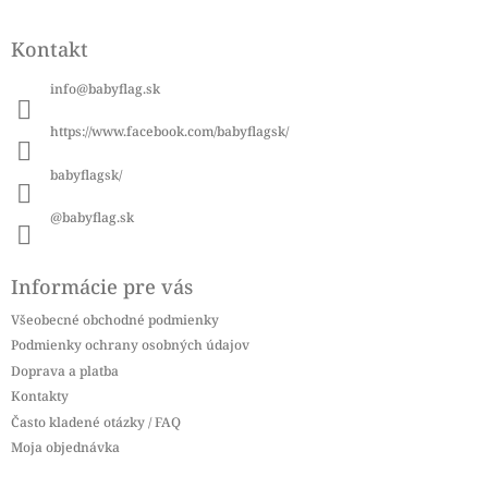
Z
á
Kontakt
p
ä
info
@
babyflag.sk
t
i
https://www.facebook.com/babyflagsk/
e
babyflagsk/
@babyflag.sk
Informácie pre vás
Všeobecné obchodné podmienky
Podmienky ochrany osobných údajov
Doprava a platba
Kontakty
Často kladené otázky / FAQ
Moja objednávka