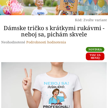
Prejsť
Nák
Hľadať
na
Prihlásen
obsah
koší
Kód:
Zvoľte variant
Dámske tričko s krátkymi rukávmi -
neboj sa, pichám skvele
Priemerné
Neohodnotené
Podrobnosti hodnotenia
hodnotenie
NOVINKA
produktu
VIAC ZA
je
MENEJ
0,0
z
5
hviezdičiek.