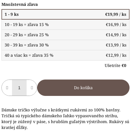
Množstevná zľava
1 - 9 ks
€19,99
/ ks
10 - 19 ks = zľava 15 %
€16,99
/ ks
20 - 29 ks = zľava 25 %
€14,99
/ ks
30 - 39 ks = zľava 30 %
€13,99
/ ks
40 a viac ks = zľava 35 %
€12,99
/ ks
Ušetríte
€0
Do košíka
Dámske tričko výlučne s krátkymi rukávmi zo 100% bavlny.
Tričká sú typického dámskeho ľahko vypasovaného strihu,
ktorý je zúžený v páse, s hrubším guľatým výstrihom. Rukávy sú
kratšej dĺžky.