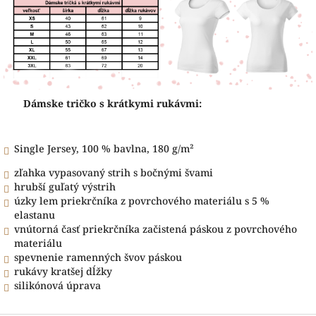
Dámske tričko s krátkymi rukávmi:
Single Jersey, 100 % bavlna, 180 g/m²
zľahka vypasovaný strih s bočnými švami
hrubší guľatý výstrih
úzky lem priekrčníka z povrchového materiálu s 5 %
elastanu
vnútorná časť priekrčníka začistená páskou z povrchového
materiálu
spevnenie ramenných švov páskou
rukávy kratšej dĺžky
silikónová úprava