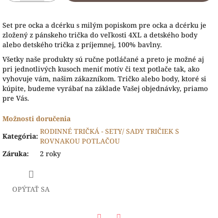
Set pre ocka a dcérku s milým popiskom pre ocka a dcérku je
zložený z pánskeho trička do veľkosti 4XL a detského body
alebo detského trička z príjemnej, 100% bavlny.
Všetky naše produk
ty sú ručne potláčané a preto je možné aj
pri jednotlivých kusoch meniť motív či text potlače tak, ako
vyhovuje vám, našim zákazníkom. Tričko alebo body, ktoré si
kúpite, budeme vyrábať na základe Vašej objednávky, priamo
pre Vás.
Možnosti doručenia
RODINNÉ TRIČKÁ - SETY/ SADY TRIČIEK S
Kategória
:
ROVNAKOU POTLAČOU
Záruka
:
2 roky
OPÝTAŤ SA