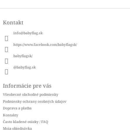
Z
á
Kontakt
p
ä
info
@
babyflag.sk
t
i
https://www.facebook.com/babyflagsk/
e
babyflagsk/
@babyflag.sk
Informácie pre vás
Všeobecné obchodné podmienky
Podmienky ochrany osobných údajov
Doprava a platba
Kontakty
Často kladené otázky / FAQ
Moja objednávka