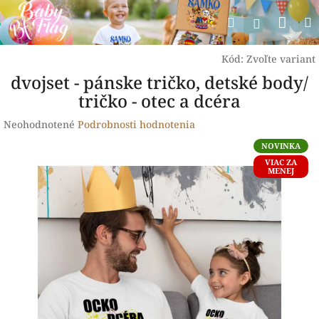
Prejsť
Nák
Hľadať
na
Prihlásen
obsah
koší
Kód:
Zvoľte variant
dvojset - pánske tričko, detské body/
tričko - otec a dcéra
Priemerné
Neohodnotené
Podrobnosti hodnotenia
hodnotenie
NOVINKA
produktu
VIAC ZA
je
MENEJ
0,0
z
5
hviezdičiek.